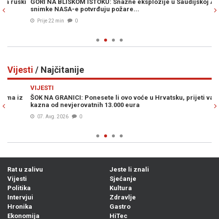
ki
GORI NA BLISKOM ISTOKU: Snažne eksplozije u Saudijskoj Arabiji,
SI
snimke NASA-e potvrđuju požare...
st
Prije 22 min
0
Vijesti
/ Najčitanije
Previous
N
VIJESTI
VI
ŠOK NA GRANICI: Ponesete li ovo voće u Hrvatsku, prijeti vam
MU
kazna od nevjerovatnih 13.000 eura
po
07. Avg. 2026
0
Rat u zalivu
Jeste li znali
Vijesti
Sjećanje
Politika
Kultura
Intervjui
Zdravlje
Hronika
Gastro
Ekonomija
HiTec