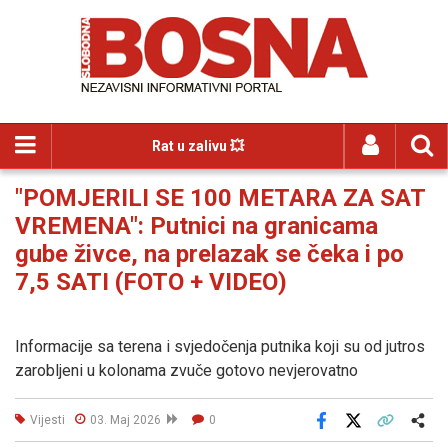
Rat u zalivu 💥
"POMJERILI SE 100 METARA ZA SAT
VREMENA": Putnici na granicama
gube živce, na prelazak se čeka i po
7,5 SATI (FOTO + VIDEO)
Informacije sa terena i svjedočenja putnika koji su od jutros
zarobljeni u kolonama zvuče gotovo nevjerovatno
Vijesti
03. Maj 2026
0
Facebook
X
Kopiraj link
Više