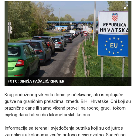
FOTO: SINIŠA PAŠALIĆ/RINGIER
Kraj produženog vikenda donio je očekivane, ali i iscrpljujuće
gužve na graničnim prelazima između BiH i Hrvatske. Oni koji su
praznične dane ili samo vikend proveli na rodnoj grudi, tokom
cijelog dana bili su dio kilometarskih kolona.
Informacije sa terena i svjedočenja putnika koji su od jutros
zarobljeni u kolonama zvuče gotovo nevjerovatno. Sudeći po