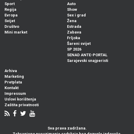
Sport
Auto
Regija
Show
Evropa
Sex i grad
Svijet
Žena
Društvo
Estrada
Mini market
Zabava
Frljoka
Šareni svijet
SP 2026
SENAD ANTE-PORTAL
Sarajevski snajperisti
Arhiva
Marketing
Pretplata
Kontakt
Impressum
Uslovi korištenja
Zaštita privatnosti
Sva prava zadržana.
Zabranjeno preuzimanje sadržaja bez dozvole izdavača.