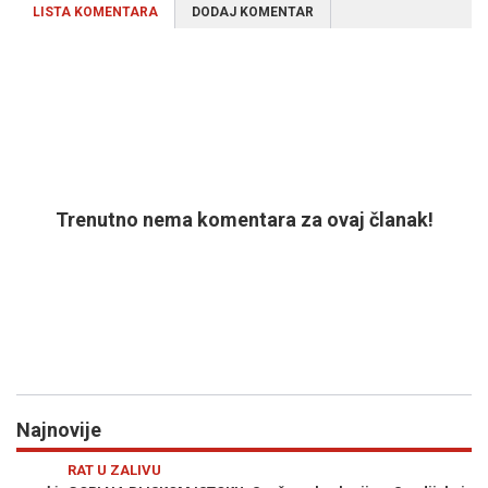
LISTA KOMENTARA
DODAJ KOMENTAR
Trenutno nema komentara za ovaj članak!
Najnovije
Previous
N
RAT U ZALIVU
SV