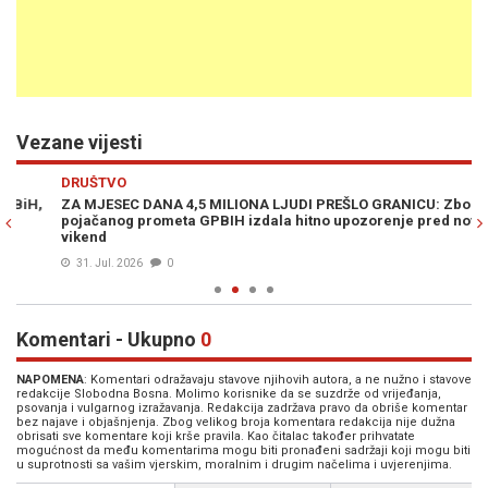
Vezane vijesti
Previous
N
DRUŠTVO
VI
ZA MJESEC DANA 4,5 MILIONA LJUDI PREŠLO GRANICU: Zbog
NA
pojačanog prometa GPBIH izdala hitno upozorenje pred novi
gr
vikend
zb
31. Jul. 2026
0
Komentari - Ukupno
0
NAPOMENA
: Komentari odražavaju stavove njihovih autora, a ne nužno i stavove
redakcije Slobodna Bosna. Molimo korisnike da se suzdrže od vrijeđanja,
psovanja i vulgarnog izražavanja. Redakcija zadržava pravo da obriše komentar
bez najave i objašnjenja. Zbog velikog broja komentara redakcija nije dužna
obrisati sve komentare koji krše pravila. Kao čitalac također prihvatate
mogućnost da među komentarima mogu biti pronađeni sadržaji koji mogu biti
u suprotnosti sa vašim vjerskim, moralnim i drugim načelima i uvjerenjima.