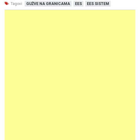
Tagovi:
GUŽVE NA GRANICAMA
EES
EES SISTEM