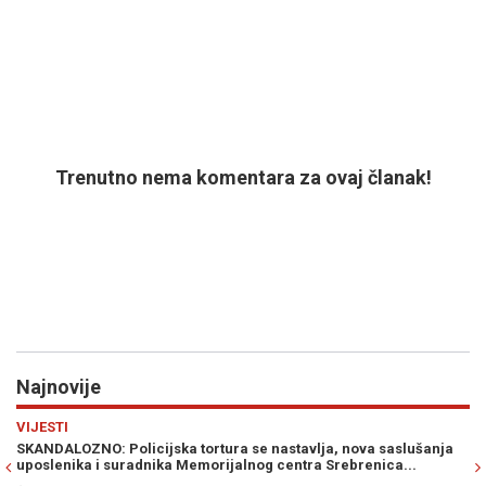
Trenutno nema komentara za ovaj članak!
Najnovije
Previous
N
VIJESTI
olicijska tortura se nastavlja, nova saslušanja
SLAVEN KOVAČEVIĆ
uradnika Memorijalnog centra Srebrenica...
BOSNE I HERCEGOVIN
razmjere koje grani