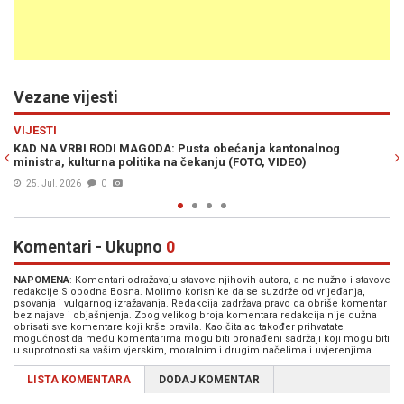
Vezane vijesti
Previous
N
KULTURA
GODA: Pusta obećanja kantonalnog
DVA KULTNA KLASIKA U JED
litika na čekanju (FOTO, VIDEO)
Bolero' 13. juna na reper
09. Jun. 2026
0
Komentari - Ukupno
0
NAPOMENA
: Komentari odražavaju stavove njihovih autora, a ne nužno i stavove
redakcije Slobodna Bosna. Molimo korisnike da se suzdrže od vrijeđanja,
psovanja i vulgarnog izražavanja. Redakcija zadržava pravo da obriše komentar
bez najave i objašnjenja. Zbog velikog broja komentara redakcija nije dužna
obrisati sve komentare koji krše pravila. Kao čitalac također prihvatate
mogućnost da među komentarima mogu biti pronađeni sadržaji koji mogu biti
u suprotnosti sa vašim vjerskim, moralnim i drugim načelima i uvjerenjima.
LISTA KOMENTARA
DODAJ KOMENTAR