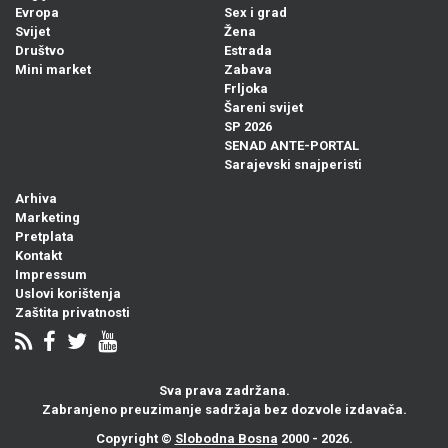
Evropa
Sex i grad
Svijet
Žena
Društvo
Estrada
Mini market
Zabava
Frljoka
Šareni svijet
SP 2026
SENAD ANTE-PORTAL
Sarajevski snajperisti
Arhiva
Marketing
Pretplata
Kontakt
Impressum
Uslovi korištenja
Zaštita privatnosti
Sva prava zadržana.
Zabranjeno preuzimanje sadržaja bez dozvole izdavača.
Copyright ©
Slobodna Bosna
2000 - 2026.