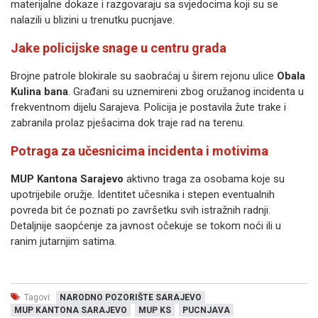
materijalne dokaze i razgovaraju sa svjedocima koji su se
nalazili u blizini u trenutku pucnjave.
Jake policijske snage u centru grada
Brojne patrole blokirale su saobraćaj u širem rejonu ulice
Obala
Kulina bana
. Građani su uznemireni zbog oružanog incidenta u
frekventnom dijelu Sarajeva. Policija je postavila žute trake i
zabranila prolaz pješacima dok traje rad na terenu.
Potraga za učesnicima incidenta i motivima
MUP Kantona Sarajevo
aktivno traga za osobama koje su
upotrijebile oružje. Identitet učesnika i stepen eventualnih
povreda bit će poznati po završetku svih istražnih radnji.
Detaljnije saopćenje za javnost očekuje se tokom noći ili u
ranim jutarnjim satima.
Tagovi:
NARODNO POZORIŠTE SARAJEVO
MUP KANTONA SARAJEVO
MUP KS
PUCNJAVA