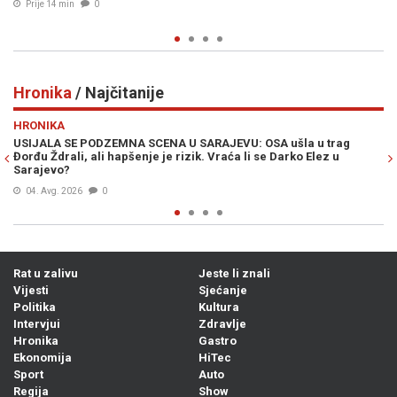
0
Prije 26 min
0
Hronika
/ Najčitanije
Previous
N
HRONIKA
DZEMNA SCENA U SARAJEVU: OSA ušla u trag
"AKO ŽELITE ZAVRŠIT
i hapšenje je rizik. Vraća li se Darko Elez u
potukao na plaži, k
05. Avg. 2026
0
0
Rat u zalivu
Jeste li znali
Vijesti
Sjećanje
Politika
Kultura
Intervjui
Zdravlje
Hronika
Gastro
Ekonomija
HiTec
Sport
Auto
Regija
Show