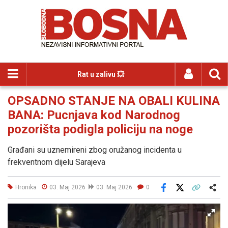
Rat u zalivu 💥
OPSADNO STANJE NA OBALI KULINA
BANA: Pucnjava kod Narodnog
pozorišta podigla policiju na noge
Građani su uznemireni zbog oružanog incidenta u
frekventnom dijelu Sarajeva
Hronika
03. Maj 2026
03. Maj 2026
0
Facebook
X
Kopiraj link
Više