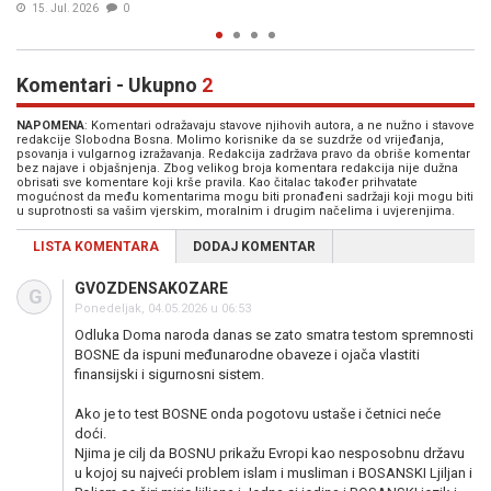
28. Jun. 2026
0
Komentari - Ukupno
2
NAPOMENA
: Komentari odražavaju stavove njihovih autora, a ne nužno i stavove
redakcije Slobodna Bosna. Molimo korisnike da se suzdrže od vrijeđanja,
psovanja i vulgarnog izražavanja. Redakcija zadržava pravo da obriše komentar
bez najave i objašnjenja. Zbog velikog broja komentara redakcija nije dužna
obrisati sve komentare koji krše pravila. Kao čitalac također prihvatate
mogućnost da među komentarima mogu biti pronađeni sadržaji koji mogu biti
u suprotnosti sa vašim vjerskim, moralnim i drugim načelima i uvjerenjima.
LISTA KOMENTARA
DODAJ KOMENTAR
GVOZDENSAKOZARE
G
Ponedeljak, 04.05.2026 u 06:53
Odluka Doma naroda danas se zato smatra testom spremnosti
BOSNE da ispuni međunarodne obaveze i ojača vlastiti
finansijski i sigurnosni sistem.
Ako je to test BOSNE onda pogotovu ustaše i četnici neće
doći.
Njima je cilj da BOSNU prikažu Evropi kao nesposobnu državu
u kojoj su najveći problem islam i musliman i BOSANSKI Ljiljan i