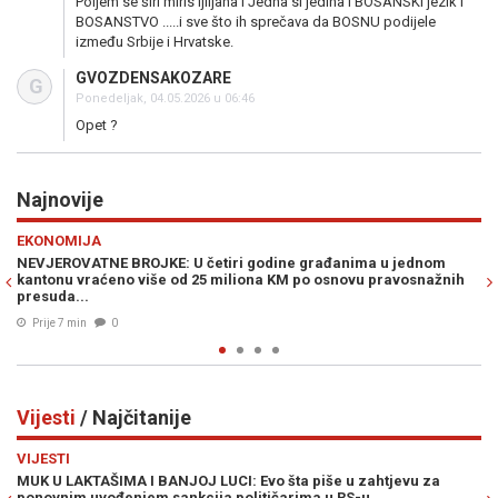
Poljem se širi miris ljiljana i Jedna si jedina i BOSANSKI jezik i
BOSANSTVO .....i sve što ih sprečava da BOSNU podijele
između Srbije i Hrvatske.
GVOZDENSAKOZARE
G
Ponedeljak, 04.05.2026 u 06:46
Opet ?
Najnovije
Previous
N
POLITIKA
 u jednom
NOVI SKANDAL TRESE REPUBLIKU SRPSKU: Vukanović otk
pravosnažnih
detalje velike tajne nagodbe Dodika i Stanivukovića, u sv
umiješan i Vučić...
Prije 36 min
0
Vijesti
/ Najčitanije
Previous
N
VIJESTI
tjevu za
ŠOKANTNE INFORMACIJE OSA-e: U BiH se nalaze dvije g
.
plaćenih UBICA, čekaju naredbe od...