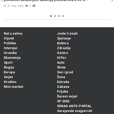
05. Avg. 2026
0
Rat u zalivu
Jeste li znali
Vijesti
Sjećanje
Politika
Kultura
Intervjui
Zdravlje
Hronika
Gastro
Ekonomija
HiTec
Sport
Auto
Regija
Show
Evropa
Sex i grad
Svijet
Žena
Društvo
Estrada
Mini market
Zabava
Frljoka
Šareni svijet
SP 2026
SENAD ANTE-PORTAL
Sarajevski snajperisti