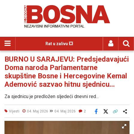
Rat u zalivu 💥
BURNO U SARAJEVU: Predsjedavajući
Doma naroda Parlamentarne
skupštine Bosne i Hercegovine Kemal
Ademović sazvao hitnu sjednicu...
Za sjednicu je predložen sljedeći dnevni red...
Vijesti
04. Maj 2026
04. Maj 2026
2
Facebook
X
Kopiraj link
Više