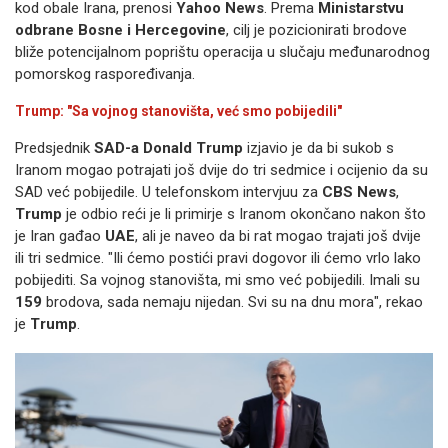
kod obale Irana, prenosi
Yahoo News
. Prema
Ministarstvu
odbrane Bosne i Hercegovine
, cilj je pozicionirati brodove
bliže potencijalnom poprištu operacija u slučaju međunarodnog
pomorskog raspoređivanja.
Trump: "Sa vojnog stanovišta, već smo pobijedili"
Predsjednik
SAD-a
Donald Trump
izjavio je da bi sukob s
Iranom mogao potrajati još dvije do tri sedmice i ocijenio da su
SAD već pobijedile. U telefonskom intervjuu za
CBS News
,
Trump
je odbio reći je li primirje s Iranom okončano nakon što
je Iran gađao
UAE
, ali je naveo da bi rat mogao trajati još dvije
ili tri sedmice. "Ili ćemo postići pravi dogovor ili ćemo vrlo lako
pobijediti. Sa vojnog stanovišta, mi smo već pobijedili. Imali su
159
brodova, sada nemaju nijedan. Svi su na dnu mora", rekao
je
Trump
.