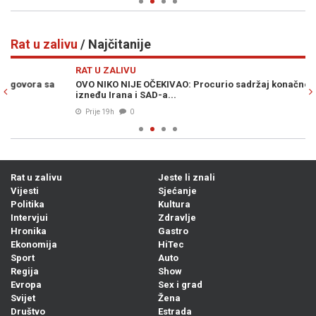
Rat u zalivu
/ Najčitanije
Previous
N
RAT U ZALIVU
RA
OVO NIKO NIJE OČEKIVAO: Procurio sadržaj konačnog sporazuma
RA
izneđu Irana i SAD-a...
Wa
Prije 19h
0
Rat u zalivu
Jeste li znali
Vijesti
Sjećanje
Politika
Kultura
Intervjui
Zdravlje
Hronika
Gastro
Ekonomija
HiTec
Sport
Auto
Regija
Show
Evropa
Sex i grad
Svijet
Žena
Društvo
Estrada