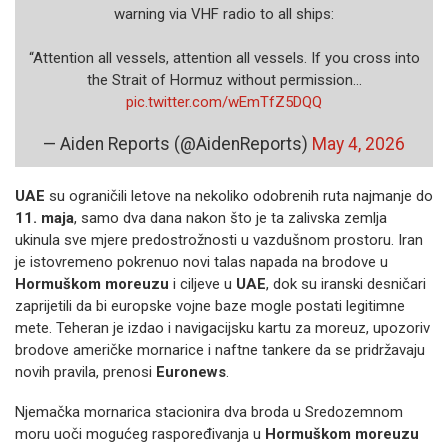
warning via VHF radio to all ships:
“Attention all vessels, attention all vessels. If you cross into
the Strait of Hormuz without permission…
pic.twitter.com/wEmTfZ5DQQ
— Aiden Reports (@AidenReports)
May 4, 2026
UAE
su ograničili letove na nekoliko odobrenih ruta najmanje do
11. maja
, samo dva dana nakon što je ta zalivska zemlja
ukinula sve mjere predostrožnosti u vazdušnom prostoru. Iran
je istovremeno pokrenuo novi talas napada na brodove u
Hormuškom moreuzu
i ciljeve u
UAE
, dok su iranski desničari
zaprijetili da bi europske vojne baze mogle postati legitimne
mete. Teheran je izdao i navigacijsku kartu za moreuz, upozoriv
brodove američke mornarice i naftne tankere da se pridržavaju
novih pravila, prenosi
Euronews
.
Njemačka mornarica stacionira dva broda u Sredozemnom
moru uoči mogućeg raspoređivanja u
Hormuškom moreuzu