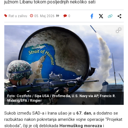
južnom Libanu tokom posljednjih nekoliko sati
Rat u zalivu
05. Maj 2026
0
Facebook
X
Kopiraj link
Više
Foto: Costfoto / Sipa USA / Profimedia, U.S. Navy via AP, Francis R.
Malasig/EPA / Ringier
Sukob između SAD-a i Irana ušao je u
67. dan
, a dodatno se
razbuktao nakon pokretanja američke vojne operacije "Projekat
sloboda", čiji je cilj deblokada
Hormuškog moreuza
i