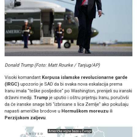
Donald Trump (Foto: Matt Rourke / Tanjug/AP)
Visoki komandant
Korpusa islamske revolucionarne garde
(IRGC)
upozorio je SAD da bi svaka nova eskalacija prema
Iranu imala "teške posljedice" po Washington, prenijeli su iranski
državni mediji.
Trump
je uputio i oštru prijetnju Iranu, poručivši
da će iranske snage biti "izbrisane s lica Zemlje" ako pokušaju
napasti američke brodove u
Hormuškom moreuzu
ili
Perzijskom zaljevu
.