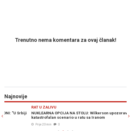
Trenutno nema komentara za ovaj članak!
Najnovije
Previous
N
RAT U ZALIVU
S
NUKLEARNA OPCIJA NA STOLU: Wilkerson upozorava na
HA
katastrofalan scenario u ratu sa Iranom
po
Prije 20 min
0