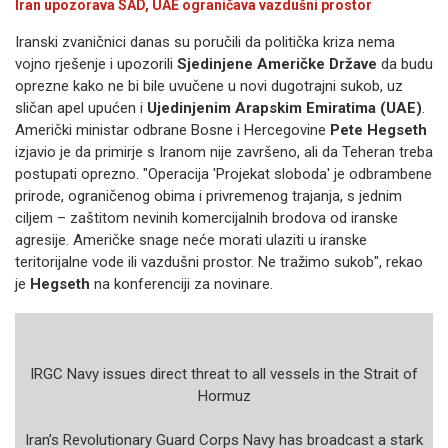
Iran upozorava SAD, UAE ograničava vazdušni prostor
Iranski zvaničnici danas su poručili da politička kriza nema
vojno rješenje i upozorili
Sjedinjene Američke Države
da budu
oprezne kako ne bi bile uvučene u novi dugotrajni sukob, uz
sličan apel upućen i
Ujedinjenim Arapskim Emiratima (UAE)
.
Američki ministar odbrane Bosne i Hercegovine
Pete Hegseth
izjavio je da primirje s Iranom nije završeno, ali da Teheran treba
postupati oprezno. "Operacija 'Projekat sloboda' je odbrambene
prirode, ograničenog obima i privremenog trajanja, s jednim
ciljem – zaštitom nevinih komercijalnih brodova od iranske
agresije. Američke snage neće morati ulaziti u iranske
teritorijalne vode ili vazdušni prostor. Ne tražimo sukob", rekao
je
Hegseth
na konferenciji za novinare.
IRGC Navy issues direct threat to all vessels in the Strait of
Hormuz
Iran’s Revolutionary Guard Corps Navy has broadcast a stark