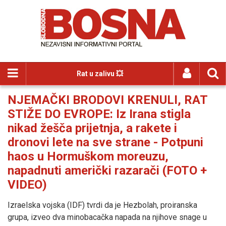
Rat u zalivu 💥
NJEMAČKI BRODOVI KRENULI, RAT
STIŽE DO EVROPE: Iz Irana stigla
nikad žešča prijetnja, a rakete i
dronovi lete na sve strane - Potpuni
haos u Hormuškom moreuzu,
napadnuti američki razarači (FOTO +
VIDEO)
Izraelska vojska (IDF) tvrdi da je Hezbolah, proiranska
grupa, izveo dva minobacačka napada na njihove snage u