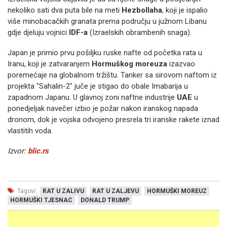
nekoliko sati dva puta bile na meti
Hezbollaha
, koji je ispalio
više minobacačkih granata prema području u južnom Libanu
gdje djeluju vojnici
IDF-a
(Izraelskih obrambenih snaga).
Japan je primio prvu pošiljku ruske nafte od početka rata u
Iranu, koji je zatvaranjem
Hormuškog moreuza
izazvao
poremećaje na globalnom tržištu. Tanker sa sirovom naftom iz
projekta "Sahalin-2" juče je stigao do obale Imabarija u
zapadnom Japanu. U glavnoj zoni naftne industrije
UAE
u
ponedjeljak navečer izbio je požar nakon iranskog napada
dronom, dok je vojska odvojeno presrela tri iranske rakete iznad
vlastitih voda.
Izvor:
blic.rs
Tagovi:
RAT U ZALIVU
RAT U ZALJEVU
HORMUŠKI MOREUZ
HORMUŠKI TJESNAC
DONALD TRUMP