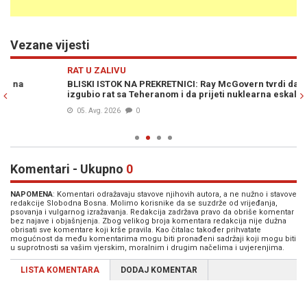
Vezane vijesti
Previous
N
RAT U ZALIVU
RA
BLISKI ISTOK NA PREKRETNICI: Ray McGovern tvrdi da je Izrael
P
izgubio rat sa Teheranom i da prijeti nuklearna eskalacija
MA
is
05. Avg. 2026
0
Komentari - Ukupno
0
NAPOMENA
: Komentari odražavaju stavove njihovih autora, a ne nužno i stavove
redakcije Slobodna Bosna. Molimo korisnike da se suzdrže od vrijeđanja,
psovanja i vulgarnog izražavanja. Redakcija zadržava pravo da obriše komentar
bez najave i objašnjenja. Zbog velikog broja komentara redakcija nije dužna
obrisati sve komentare koji krše pravila. Kao čitalac također prihvatate
mogućnost da među komentarima mogu biti pronađeni sadržaji koji mogu biti
u suprotnosti sa vašim vjerskim, moralnim i drugim načelima i uvjerenjima.
LISTA KOMENTARA
DODAJ KOMENTAR