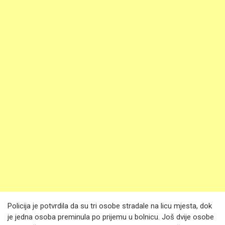
Policija je potvrdila da su tri osobe stradale na licu mjesta, dok
je jedna osoba preminula po prijemu u bolnicu. Još dvije osobe