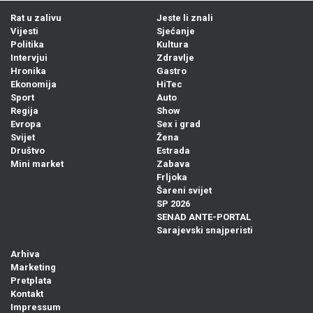
Rat u zalivu
Jeste li znali
Vijesti
Sjećanje
Politika
Kultura
Intervjui
Zdravlje
Hronika
Gastro
Ekonomija
HiTec
Sport
Auto
Regija
Show
Evropa
Sex i grad
Svijet
Žena
Društvo
Estrada
Mini market
Zabava
Frljoka
Šareni svijet
SP 2026
SENAD ANTE-PORTAL
Sarajevski snajperisti
Arhiva
Marketing
Pretplata
Kontakt
Impressum