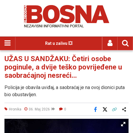
Rat u zalivu 💥
UŽAS U SANDŽAKU: Četiri osobe
poginule, a dvije teško povrijeđene u
saobraćajnoj nesreći...
Policija je obavila uviđaj, a saobraćaj je na ovoj dionici puta
bio obustavljen.
Hronika
06. Maj 2026
0
Facebook
X
Kopiraj link
Više