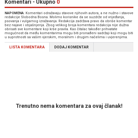
Komentari - Ukupno
0
NAPOMENA
: Komentari odražavaju stavove njihovih autora, a ne nužno i stavove
redakcije Slobodna Bosna. Molimo korisnike da se suzdrže od vrijeđanja,
psovanja i vulgarnog izražavanja. Redakcija zadržava pravo da obriše komentar
bez najave i objašnjenja. Zbog velikog broja komentara redakcija nije dužna
obrisati sve komentare koji krše pravila. Kao čitalac također prihvatate
mogućnost da među komentarima mogu biti pronađeni sadržaji koji mogu biti
u suprotnosti sa vašim vjerskim, moralnim i drugim načelima i uvjerenjima.
LISTA KOMENTARA
DODAJ KOMENTAR
Trenutno nema komentara za ovaj članak!