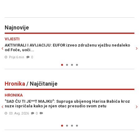
Najnovije
Previous
N
DRUŠTVO
eo združenu vježbu nedaleko
CRNO NA BIJELO: Katastrofalni rezultat
Kantonalni ured prikupio više poreza neg
Prije 12 min
0
Hronika
/ Najčitanije
Previous
N
HRONIKA
a ubijenog Harisa Babića kroz
OVO JE HARIS BABIĆ: Mladić kojeg je 
 presudio svom zetu
općini Stari Grad ubio punac
03. Avg. 2026
0