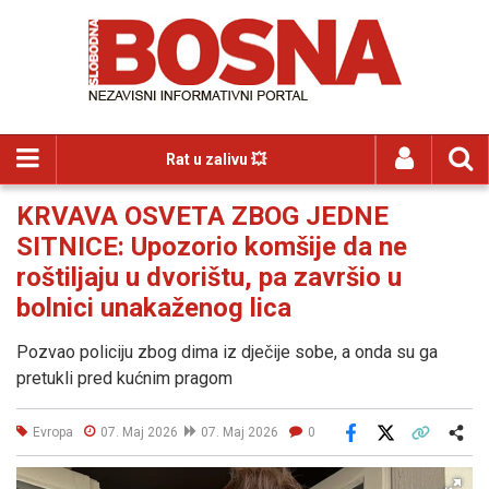
Rat u zalivu 💥
KRVAVA OSVETA ZBOG JEDNE
SITNICE: Upozorio komšije da ne
roštiljaju u dvorištu, pa završio u
bolnici unakaženog lica
Pozvao policiju zbog dima iz dječije sobe, a onda su ga
pretukli pred kućnim pragom
Evropa
07. Maj 2026
07. Maj 2026
0
Facebook
X
Kopiraj link
Više