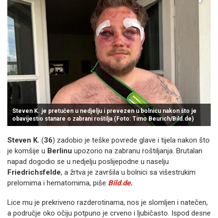
Steven K. je pretučen u nedjelju i prevezen u bolnicu nakon što je
obavijestio stanare o zabrani roštilja (Foto: Timo Beurich/Bild.de)
Steven K.
(
36
) zadobio je teške povrede glave i tijela nakon što
je komšije u
Berlinu
upozorio na zabranu roštiljanja. Brutalan
napad dogodio se u nedjelju poslijepodne u naselju
Friedrichsfelde
, a žrtva je završila u bolnici sa višestrukim
prelomima i hematomima, piše
Bild.de.
Lice mu je prekriveno razderotinama, nos je slomljen i natečen,
a područje oko očiju potpuno je crveno i ljubičasto. Ispod desne