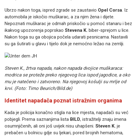
Ubrzo nakon toga, ispred zgrade se zaustavio
Opel Corsa
. Iz
automobila je iskočio muškarac, a za njim žena i dijete.
Nepoznati muškarac je odmah priskočio u pomoć stanaru i bez
ikakvog upozorenja poprskao
Stevena K.
biber-sprejom u lice.
Nakon toga su ga obojica počela udarati pesnicama. Nastavili
su ga šutirati u glavu i tijelo dok je nemoćno ležao na zemlji.
Steven K., žrtva napada, nakon napada dvojice muškaraca:
modrica se proteže preko njegovog lica ispod jagodice, a oko
mu je natečeno i zatvoreno. Na njegovoj košulji su mrlje od
krvi. (Foto: Timo Beurich/Bild.de)
Identitet napadača poznat istražnim organima
Kada je policija konačno stigla na lice mjesta, napadači su već
pobjegli. Prema saznanjima lista
BILD
, istražitelji znaju imena
osumnjičenih, ali oni još uvijek nisu uhapšeni.
Steven K.
je
prebačen u bolnicu gdje su ljekari, pored brojnih hematoma,