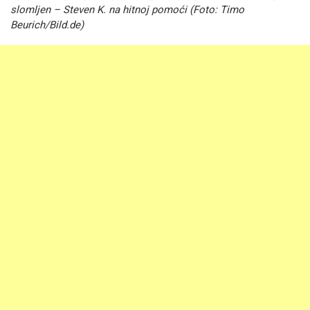
slomljen – Steven K. na hitnoj pomoći (Foto: Timo
Beurich/Bild.de)