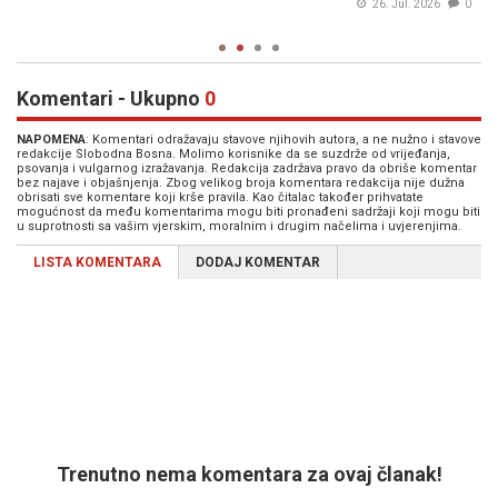
26. Jul. 2026
0
Komentari - Ukupno
0
NAPOMENA
: Komentari odražavaju stavove njihovih autora, a ne nužno i stavove
redakcije Slobodna Bosna. Molimo korisnike da se suzdrže od vrijeđanja,
psovanja i vulgarnog izražavanja. Redakcija zadržava pravo da obriše komentar
bez najave i objašnjenja. Zbog velikog broja komentara redakcija nije dužna
obrisati sve komentare koji krše pravila. Kao čitalac također prihvatate
mogućnost da među komentarima mogu biti pronađeni sadržaji koji mogu biti
u suprotnosti sa vašim vjerskim, moralnim i drugim načelima i uvjerenjima.
LISTA KOMENTARA
DODAJ KOMENTAR
Trenutno nema komentara za ovaj članak!