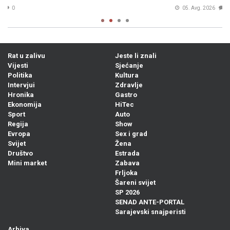
05. Avg. 2026
0
Rat u zalivu
Jeste li znali
Vijesti
Sjećanje
Politika
Kultura
Intervjui
Zdravlje
Hronika
Gastro
Ekonomija
HiTec
Sport
Auto
Regija
Show
Evropa
Sex i grad
Svijet
Žena
Društvo
Estrada
Mini market
Zabava
Frljoka
Šareni svijet
SP 2026
SENAD ANTE-PORTAL
Sarajevski snajperisti
Arhiva