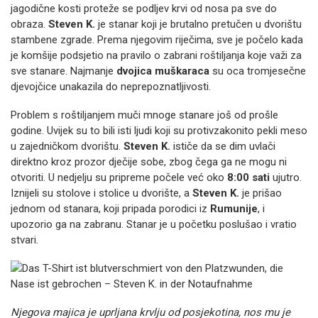
jagodične kosti proteže se podljev krvi od nosa pa sve do
obraza.
Steven K.
je stanar koji je brutalno pretučen u dvorištu
stambene zgrade. Prema njegovim riječima, sve je počelo kada
je komšije podsjetio na pravilo o zabrani roštiljanja koje važi za
sve stanare. Najmanje
dvojica muškaraca
su oca tromjesečne
djevojčice unakazila do neprepoznatljivosti.
Problem s roštiljanjem muči mnoge stanare još od prošle
godine. Uvijek su to bili isti ljudi koji su protivzakonito pekli meso
u zajedničkom dvorištu.
Steven K.
ističe da se dim uvlači
direktno kroz prozor dječije sobe, zbog čega ga ne mogu ni
otvoriti. U nedjelju su pripreme počele već oko
8:00 sati
ujutro.
Iznijeli su stolove i stolice u dvorište, a
Steven K.
je prišao
jednom od stanara, koji pripada porodici iz
Rumunije
, i
upozorio ga na zabranu. Stanar je u početku poslušao i vratio
stvari.
Njegova majica je uprljana krvlju od posjekotina, nos mu je