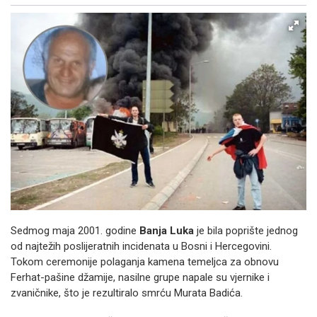
Facebook
X
Kopiraj link
Više
Sedmog maja 2001. godine
Banja Luka
je bila poprište jednog
od najtežih poslijeratnih incidenata u Bosni i Hercegovini.
Tokom ceremonije polaganja kamena temeljca za obnovu
Ferhat-pašine džamije, nasilne grupe napale su vjernike i
zvaničnike, što je rezultiralo smrću Murata Badića.