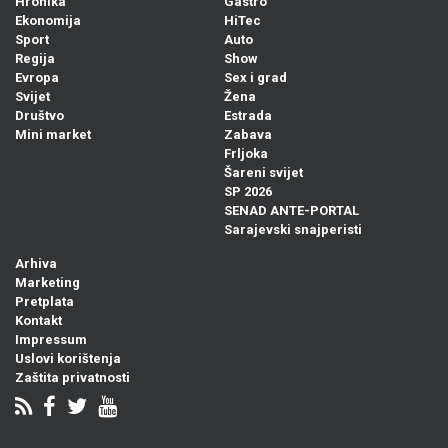
Hronika
Gastro
Ekonomija
HiTec
Sport
Auto
Regija
Show
Evropa
Sex i grad
Svijet
Žena
Društvo
Estrada
Mini market
Zabava
Frljoka
Šareni svijet
SP 2026
SENAD ANTE-PORTAL
Sarajevski snajperisti
Arhiva
Marketing
Pretplata
Kontakt
Impressum
Uslovi korištenja
Zaštita privatnosti