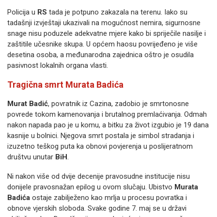
Policija u
RS
tada je potpuno zakazala na terenu. Iako su
tadašnji izvještaji ukazivali na mogućnost nemira, sigurnosne
snage nisu poduzele adekvatne mjere kako bi spriječile nasilje i
zaštitile učesnike skupa. U općem haosu povrijeđeno je više
desetina osoba, a međunarodna zajednica oštro je osudila
pasivnost lokalnih organa vlasti.
Tragična smrt Murata Badića
Murat Badić
, povratnik iz Cazina, zadobio je smrtonosne
povrede tokom kamenovanja i brutalnog premlaćivanja. Odmah
nakon napada pao je u komu, a bitku za život izgubio je 19 dana
kasnije u bolnici. Njegova smrt postala je simbol stradanja i
izuzetno teškog puta ka obnovi povjerenja u poslijeratnom
društvu unutar
BiH
.
Ni nakon više od dvije decenije pravosudne institucije nisu
donijele pravosnažan epilog u ovom slučaju. Ubistvo
Murata
Badića
ostaje zabilježeno kao mrlja u procesu povratka i
obnove vjerskih sloboda. Svake godine 7. maj se u državi