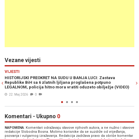
Vezane vijesti
Previous
N
HRONIKA
Zastava
NESVAKIDAŠNJI PRIZORI IZ BH. GRADA: Dva muškarca 
tpuno
nasred ulice (VIDEO)
ilježje (VIDEO)
21. Maj 2026
0
Komentari - Ukupno
0
NAPOMENA
: Komentari odražavaju stavove njihovih autora, a ne nužno i stavove
redakcije Slobodna Bosna. Molimo korisnike da se suzdrže od vrijeđanja,
psovanja i vulgarnog izražavanja. Redakcija zadržava pravo da obriše komentar