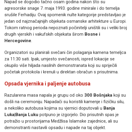
Napad se dogodio tačno osam godina nakon što su
agresorske snage 7. maja 1993. godine minirale i do temelja
srušile Ferhadiju. Ovaj spomenik nulte kategorije predstavljao je
jedan od najznačajnijih objekata osmanske arhitekture u Europi.
Tokom ratnog perioda nepoznati počinitelji uništili su i veliki broj
drugih vjerskih i vakufskih objekata širom
Bosne i
Hercegovine
.
Organizatori su planirali svečani čin polaganja kamena temeljca
za 11:30 sati. Ipak, umjesto svečanosti, ispred lokacije se
okupilo više hiljada nasilnih demonstranata koji su spriječili
početak protokola i krenuli u direktan obračun s prisutnima.
Opsada vjernika i paljenje autobusa
Razularena masa napala je grupu od oko
300 Bošnjaka
koji su
došli na ceremoniju. Napadači su koristili kamenje i fizičku silu,
a nekoliko autobusa kojima su vjernici doputovali u
Banja
Luka|Banja Luku
potpuno je izgorjelo. Dio prisutnih spas je
potražio u prostorijama Medžlisa Islamske zajednice, ali su
demonstranti nastavili opsadu i napade na taj objekt.