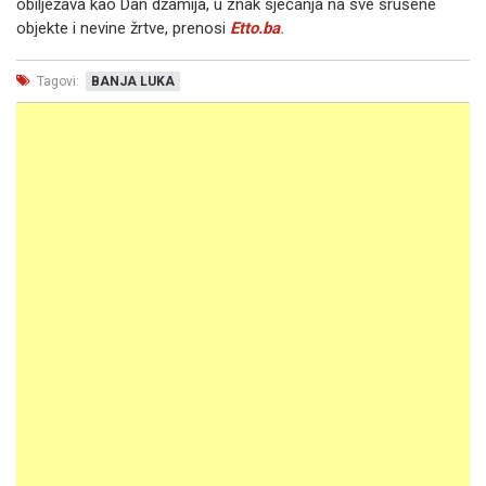
obilježava kao Dan džamija, u znak sjećanja na sve srušene
objekte i nevine žrtve, prenosi
Etto.ba
.
Tagovi:
BANJA LUKA