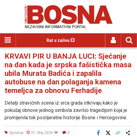
Rat u zalivu 💥
KRVAVI PIR U BANJA LUCI: Sjećanje
na dan kada je srpska fašistička masa
ubila Murata Badića i zapalila
autobuse na dan polaganja kamena
temeljca za obnovu Ferhadije
Detalji stravičnih scena iz srca grada otkrivaju kako je
pokušaj obnove jednog simbola završio tragedijom koja je
promijenila tok poslijeratne historije Bosne i Hercegovine.
Sjećanje
07. Maj 2026
0