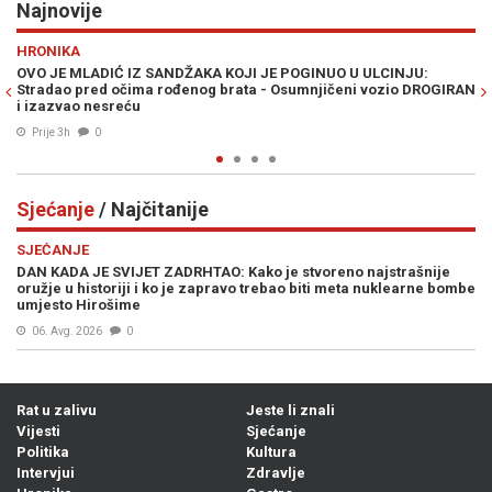
Najnovije
Previous
N
RAT U ZALIVU
 ULCINJU:
PLANIRAN VELIKI KOPNENI NAPAD NA IRAN: Pezeškijan
i vozio DROGIRAN
ulogu Pakistana i Avganistana - "Plan neprijatelja je 
Prije 3h
0
Sjećanje
/ Najčitanije
SJEĆANJE
DAN KADA JE SVIJET ZADRHTAO: Kako je stvoreno najstrašnije
oružje u historiji i ko je zapravo trebao biti meta nuklearne bombe
umjesto Hirošime
06. Avg. 2026
0
Rat u zalivu
Jeste li znali
Vijesti
Sjećanje
Politika
Kultura
Intervjui
Zdravlje