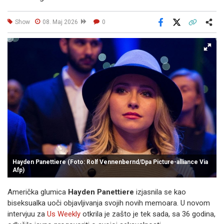
Show
08. Maj 2026
0
Facebook
X
Kopiraj link
Više
Hayden Panettiere (Foto: Rolf Vennenbernd/Dpa Picture-alliance Via
Afp)
Američka glumica
Hayden Panettiere
izjasnila se kao
biseksualka uoči objavljivanja svojih novih memoara. U novom
intervjuu za
Us Weekly
otkrila je zašto je tek sada, sa 36 godina,