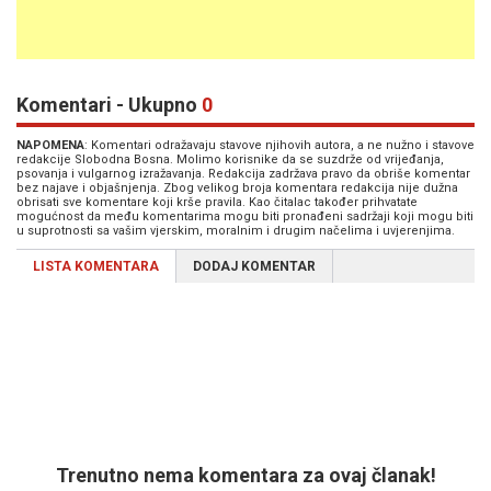
Komentari - Ukupno
0
NAPOMENA
: Komentari odražavaju stavove njihovih autora, a ne nužno i stavove
redakcije Slobodna Bosna. Molimo korisnike da se suzdrže od vrijeđanja,
psovanja i vulgarnog izražavanja. Redakcija zadržava pravo da obriše komentar
bez najave i objašnjenja. Zbog velikog broja komentara redakcija nije dužna
obrisati sve komentare koji krše pravila. Kao čitalac također prihvatate
mogućnost da među komentarima mogu biti pronađeni sadržaji koji mogu biti
u suprotnosti sa vašim vjerskim, moralnim i drugim načelima i uvjerenjima.
LISTA KOMENTARA
DODAJ KOMENTAR
Trenutno nema komentara za ovaj članak!