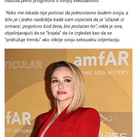
odlučila javno progovoriti o svojoj seksualnosti.
"Niko me nikada nije poticao da jednostavno budem svoja, a
bilo je i jedno razdoblje kada sam osjećala da je ‘izlazak iz
ormara‘, pogotovo kod žena, bio prolazan hir",
rekla je ona,
objašnjavajući da se "bojala" da će izgledati kao da se
"pridružuje trendu" ako otkrije svoju seksualnu orijentaciju.