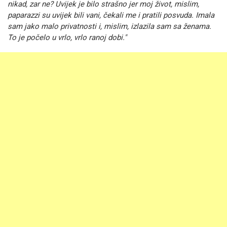
nikad, zar ne? Uvijek je bilo strašno jer moj život, mislim,
paparazzi su uvijek bili vani, čekali me i pratili posvuda. Imala
sam jako malo privatnosti i, mislim, izlazila sam sa ženama.
To je počelo u vrlo, vrlo ranoj dobi."