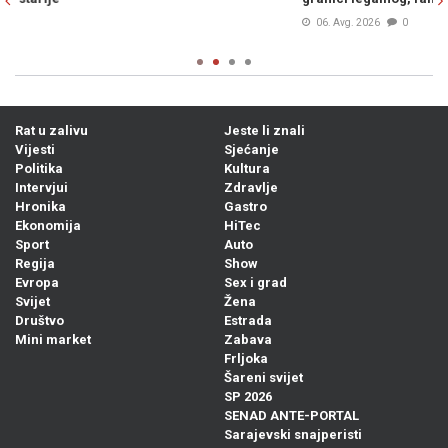
06. Avg. 2026
0
Rat u zalivu
Jeste li znali
Vijesti
Sjećanje
Politika
Kultura
Intervjui
Zdravlje
Hronika
Gastro
Ekonomija
HiTec
Sport
Auto
Regija
Show
Evropa
Sex i grad
Svijet
Žena
Društvo
Estrada
Mini market
Zabava
Frljoka
Šareni svijet
SP 2026
SENAD ANTE-PORTAL
Sarajevski snajperisti