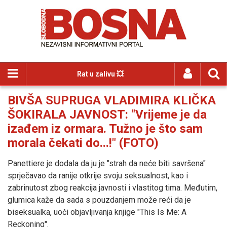
Rat u zalivu 💥
BIVŠA SUPRUGA VLADIMIRA KLIČKA
ŠOKIRALA JAVNOST: "Vrijeme je da
izađem iz ormara. Tužno je što sam
morala čekati do...!" (FOTO)
Panettiere je dodala da ju je "strah da neće biti savršena"
sprječavao da ranije otkrije svoju seksualnost, kao i
zabrinutost zbog reakcija javnosti i vlastitog tima. Međutim,
glumica kaže da sada s pouzdanjem može reći da je
biseksualka, uoči objavljivanja knjige "This Is Me: A
Reckoning".