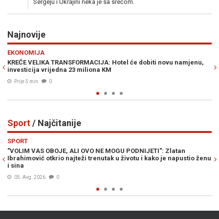
Sergeju i Ukrajini neka je sa srećom.
Najnovije
Previous
N
POLITIKA
el će dobiti novu namjenu,
BRZA POŠTA ZA SPECIJALCE: Kako je Eu
logistika za tajne policijske operacije 
Prije 21 min
0
Sport
/ Najčitanije
Previous
N
SPORT
MOGU PODNIJETI": Zlatan
NA POMOLU JE SENZACIONALAN PREOKR
k u životu i kako je napustio ženu
mogao ostati bez unosnog posla, posa
Bosanac...
04. Avg. 2026
0