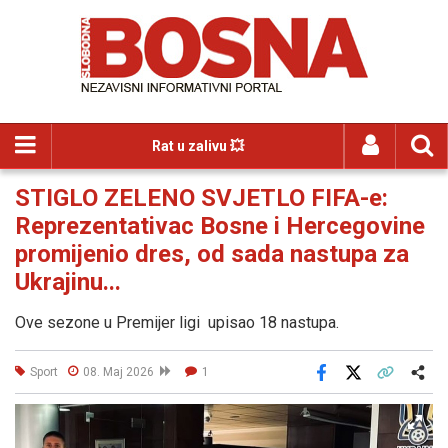
Rat u zalivu 💥
STIGLO ZELENO SVJETLO FIFA-e:
Reprezentativac Bosne i Hercegovine
promijenio dres, od sada nastupa za
Ukrajinu...
Ove sezone u Premijer ligi upisao 18 nastupa.
Sport
08. Maj 2026
1
Facebook
X
Kopiraj link
Više