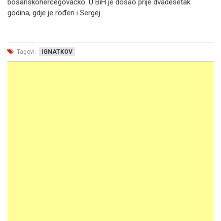
bosanskohercegovačko. U BiH je došao prije dvadesetak
godina, gdje je rođen i Sergej.
Tagovi:
IGNATKOV