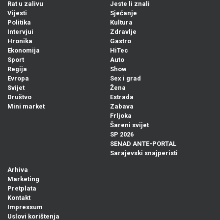
Rat u zalivu
Jeste li znali
Vijesti
Sjećanje
Politika
Kultura
Intervjui
Zdravlje
Hronika
Gastro
Ekonomija
HiTec
Sport
Auto
Regija
Show
Evropa
Sex i grad
Svijet
Žena
Društvo
Estrada
Mini market
Zabava
Frljoka
Šareni svijet
SP 2026
SENAD ANTE-PORTAL
Sarajevski snajperisti
Arhiva
Marketing
Pretplata
Kontakt
Impressum
Uslovi korištenja