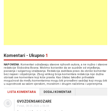
Komentari - Ukupno
1
NAPOMENA
: Komentari odražavaju stavove njihovih autora, a ne nužno i stavove
redakcije Slobodna Bosna. Molimo korisnike da se suzdrže od vrijeđanja,
psovanja i vulgarnog izražavanja. Redakcija zadržava pravo da obriše komentar
bez najave i objašnjenja. Zbog velikog broja komentara redakcija nije dužna
obrisati sve komentare koji krše pravila. Kao čitalac također prihvatate
mogućnost da među komentarima mogu biti pronađeni sadržaji koji mogu biti
u suprotnosti sa vašim vjerskim, moralnim i drugim načelima i uvjerenjima.
LISTA KOMENTARA
DODAJ KOMENTAR
GVOZDENSAKOZARE
G
Petak, 08.05.2026 u 06:04