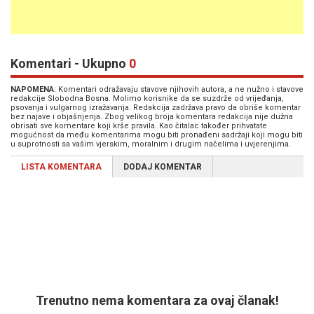
Komentari - Ukupno
0
NAPOMENA
: Komentari odražavaju stavove njihovih autora, a ne nužno i stavove
redakcije Slobodna Bosna. Molimo korisnike da se suzdrže od vrijeđanja,
psovanja i vulgarnog izražavanja. Redakcija zadržava pravo da obriše komentar
bez najave i objašnjenja. Zbog velikog broja komentara redakcija nije dužna
obrisati sve komentare koji krše pravila. Kao čitalac također prihvatate
mogućnost da među komentarima mogu biti pronađeni sadržaji koji mogu biti
u suprotnosti sa vašim vjerskim, moralnim i drugim načelima i uvjerenjima.
LISTA KOMENTARA
DODAJ KOMENTAR
Trenutno nema komentara za ovaj članak!