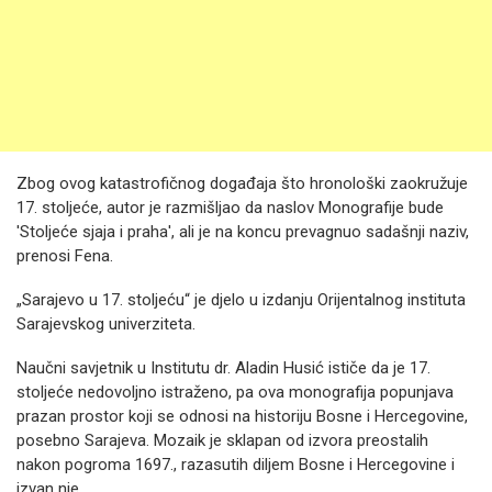
Zbog ovog katastrofičnog događaja što hronološki zaokružuje
17. stoljeće, autor je razmišljao da naslov Monografije bude
'Stoljeće sjaja i praha', ali je na koncu prevagnuo sadašnji naziv,
prenosi Fena.
„Sarajevo u 17. stoljeću“ je djelo u izdanju Orijentalnog instituta
Sarajevskog univerziteta.
Naučni savjetnik u Institutu dr. Aladin Husić ističe da je 17.
stoljeće nedovoljno istraženo, pa ova monografija popunjava
prazan prostor koji se odnosi na historiju Bosne i Hercegovine,
posebno Sarajeva. Mozaik je sklapan od izvora preostalih
nakon pogroma 1697., razasutih diljem Bosne i Hercegovine i
izvan nje.