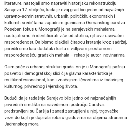
literature, nastojali smo napraviti historijsku rekonstrukciju
Sarajeva 17. stoljeća, kada je ovaj grad bio jedan od najvažnijih
upravno-administrativnih, urbanih, političkih, ekonomskih i
kulturnih središta na zapadnim granicama Osmanskog carstva.
Poseban fokus u Monografiji je na sarajevskih mahalama,
nastojali smo ih identificirati više od stotinu, njihove osnivače i
raspoređenost. Da bismo olakšali čitaocu kretanje kroz sadržaj,
priredili smo kao dodatak i kartu s vidljivom prostornom
raspoređenošću gradskih mahala – rekao je autor novinarima.
Osim priče o urbanoj strukturi grada, on je u Monografiji pažnju
posvetio i demografskoj slici čija glavna karakteristika je
multikonfesionalnost, kao i značajnim ličnostima iz tadašnjeg
kulturnog, privrednog i vjerskog života.
Budući da je tadašnje Sarajevo bilo jedno od najznačajnijih
privrednih središta na navedenom području Carstva,
predstavljeni su Čaršija i zanati zastupljeni u njoj, trgovačke
veze do kojih je dopirala roba u gradovima na objema stranama
Jadranskog mora.