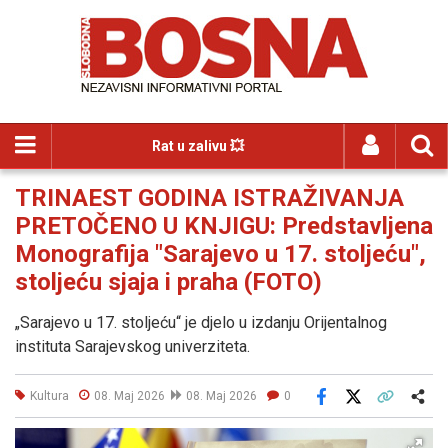
Rat u zalivu 💥
TRINAEST GODINA ISTRAŽIVANJA
PRETOČENO U KNJIGU: Predstavljena
Monografija "Sarajevo u 17. stoljeću",
stoljeću sjaja i praha (FOTO)
„Sarajevo u 17. stoljeću“ je djelo u izdanju Orijentalnog
instituta Sarajevskog univerziteta.
Kultura
08. Maj 2026
08. Maj 2026
0
Facebook
X
Kopiraj link
Više