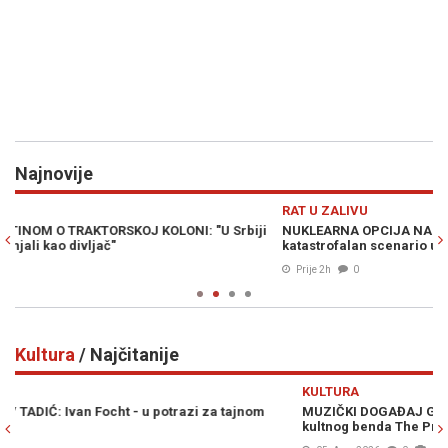
Najnovije
Previous
N
RAT U ZALIVU
S
i
NUKLEARNA OPCIJA NA STOLU: Wilkerson upozorava na
HA
katastrofalan scenario u ratu sa Iranom
po
Prije 2h
0
Kultura
/ Najčitanije
Previous
N
KULTURA
K
MUZIČKI DOGAĐAJ GODINE U SARAJEVU: Svi detalji o dolasku
SA
kultnog benda The Prodigy na stadion "Grbavica"! (FOTO)
pr