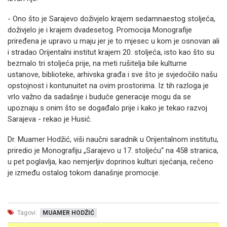
- Ono što je Sarajevo doživjelo krajem sedamnaestog stoljeća,
doživjelo je i krajem dvadesetog. Promocija Monografije
priređena je upravo u maju jer je to mjesec u kom je osnovan ali
i stradao Orijentalni institut krajem 20. stoljeća, isto kao što su
bezmalo tri stoljeća prije, na meti rušitelja bile kulturne
ustanove, biblioteke, arhivska građa i sve što je svjedočilo našu
opstojnost i kontunuitet na ovim prostorima. Iz tih razloga je
vrlo važno da sadašnje i buduće generacije mogu da se
upoznaju s onim što se događalo prije i kako je tekao razvoj
Sarajeva - rekao je Husić.
Dr. Muamer Hodžić, viši naučni saradnik u Orijentalnom institutu,
priredio je Monografiju „Sarajevo u 17. stoljeću“ na 458 stranica,
u pet poglavlja, kao nemjerljiv doprinos kulturi sjećanja, rečeno
je između ostalog tokom današnje promocije.
Tagovi:
MUAMER HODŽIĆ