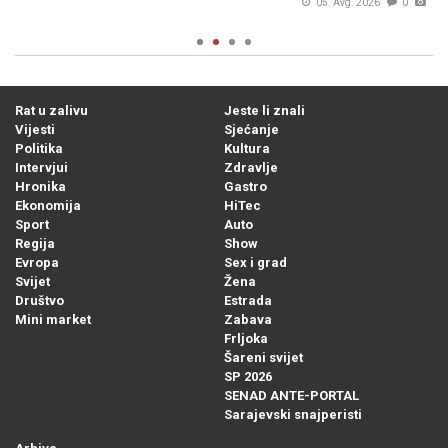
05. Avg. 2026
0
Rat u zalivu
Jeste li znali
Vijesti
Sjećanje
Politika
Kultura
Intervjui
Zdravlje
Hronika
Gastro
Ekonomija
HiTec
Sport
Auto
Regija
Show
Evropa
Sex i grad
Svijet
Žena
Društvo
Estrada
Mini market
Zabava
Frljoka
Šareni svijet
SP 2026
SENAD ANTE-PORTAL
Sarajevski snajperisti