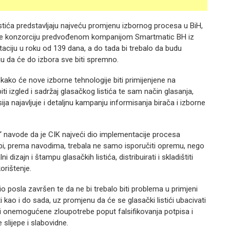
 listića predstavljaju najveću promjenu izbornog procesa u BiH,
n je konzorciju predvođenom kompanijom Smartmatic BH iz
ciju u roku od 139 dana, a do tada bi trebalo da budu
ju da će do izbora sve biti spremno.
 kako će nove izborne tehnologije biti primijenjene na
ti izgled i sadržaj glasačkog listića te sam način glasanja,
ja najavljuje i detaljnu kampanju informisanja birača i izborne
“ navode da je CIK najveći dio implementacije procesa
bi, prema navodima, trebala ne samo isporučiti opremu, nego
ni dizajn i štampu glasačkih listića, distribuirati i skladištiti
orištenje.
dio posla završen te da ne bi trebalo biti problema u primjeni
i kao i do sada, uz promjenu da će se glasački listići ubacivati
iti onemogućene zloupotrebe poput falsifikovanja potpisa i
slijepe i slabovidne.