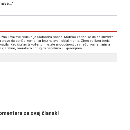
ove..."
 nužno i stavove redakcije Slobodna Bosna. Molimo korisnike da se suzdrže
va pravo da obriše komentar bez najave i objašnjenja. Zbog velikog broja
 pravila. Kao čitalac također prihvatate mogućnost da među komentarima
im vjerskim, moralnim i drugim načelima i uvjerenjima.
mentara za ovaj članak!