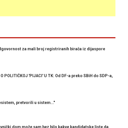
vornost za mali broj registriranih birača iz dijaspore
O POLITIČKOJ 'PIJACI' U TK: Od DF-a preko SBiH do SDP-a,
stem, pretvorili u sistem..."
nički dom može sam bez bilo kakve kandidatske liste da