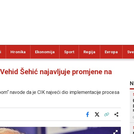
i
Hronika
Ekonomija
Sport
Regija
Evropa
Sve
hid Šehić najavljuje promjene na
N
upom“ navode da je CIK najveći dio implementacije procesa
Facebook
X
Kopiraj link
Više