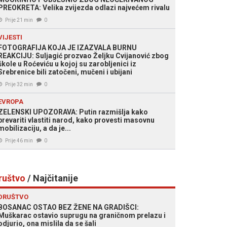
PREOKRETA: Velika zvijezda odlazi najvećem rivalu
Prije 21 min
0
VIJESTI
FOTOGRAFIJA KOJA JE IZAZVALA BURNU
REAKCIJU: Suljagić prozvao Željku Cvijanović zbog
škole u Roćeviću u kojoj su zarobljenici iz
Srebrenice bili zatočeni, mučeni i ubijani
Prije 32 min
0
EVROPA
ZELENSKI UPOZORAVA: Putin razmišlja kako
prevariti vlastiti narod, kako provesti masovnu
mobilizaciju, a da je...
Prije 46 min
0
ruštvo
/ Najčitanije
DRUŠTVO
BOSANAC OSTAO BEZ ŽENE NA GRADIŠCI:
Muškarac ostavio suprugu na graničnom prelazu i
odjurio, ona mislila da se šali