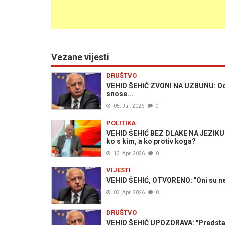
Vezane vijesti
DRUŠTVO
VEHID ŠEHIĆ ZVONI NA UZBUNU: Odgo
snose...
05. Jul. 2026
0
POLITIKA
VEHID ŠEHIĆ BEZ DLAKE NA JEZIKU 
ko s kim, a ko protiv koga?
13. Apr. 2026
0
VIJESTI
VEHID ŠEHIĆ, OTVORENO: "Oni su nesi
03. Apr. 2026
0
DRUŠTVO
VEHID ŠEHIĆ UPOZORAVA: "Predstav