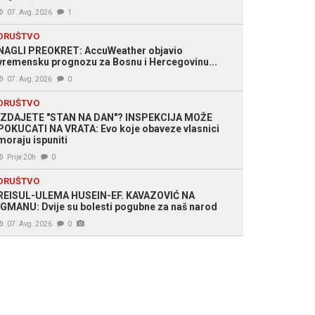
07. Avg. 2026
1
DRUŠTVO
NAGLI PREOKRET: AccuWeather objavio
vremensku prognozu za Bosnu i Hercegovinu...
07. Avg. 2026
0
DRUŠTVO
IZDAJETE "STAN NA DAN"? INSPEKCIJA MOŽE
POKUCATI NA VRATA: Evo koje obaveze vlasnici
moraju ispuniti
Prije 20h
0
DRUŠTVO
REISUL-ULEMA HUSEIN-EF. KAVAZOVIĆ NA
IGMANU: Dvije su bolesti pogubne za naš narod
07. Avg. 2026
0