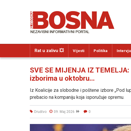
Rat u zalivu 💥
Vijesti
Politika
Intervju
SVE SE MIJENJA IZ TEMELJA: Ve
izborima u oktobru...
Iz Koalicije za slobodne i poštene izbore „Pod l
prebacio na kompaniju koja isporučuje opremu.
Društvo
09. Maj 2026
0