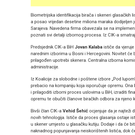
Biometrijska identifikacija birača i skeneri glasačkih
a posao vrijedan desetine miliona maraka dodijelje
Sarajeva. Navedena firma obavezala se na implementa
poznati svi detalji izbornog procesa. Iz CIK-a smatra
Predsjednik CIK-a BiH
Jovan Kalaba
ističe da vjeruje
narednim izborima u Bosni i Hercegovini. Novitet će bi
prilagođen upotrebi skenera. Centralna izborna komisi
administracije.
Iz Koalicije za slobodne i poštene izbore „Pod lupom
prebacio na kompaniju koja isporučuje opremu. Ona 
i prilagoditi izborni proces uslovima u BiH, izraditi final
opremu te obučiti članove biračkih odbora za njeno k
Bivši član CIK-a
Vehid Šehić
ocjenjuje da je najteži 
novih tehnologija. Ističe da proces glasanja ostaje ist
u skener umjesto u glasačku kutiju. Dodaje i da će b
naknadnog popunjavanja neiskorištenih listića, dok će 