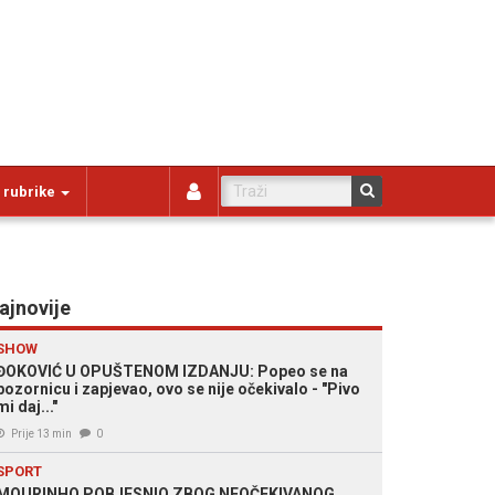
 rubrike
ajnovije
SHOW
ĐOKOVIĆ U OPUŠTENOM IZDANJU: Popeo se na
pozornicu i zapjevao, ovo se nije očekivalo - "Pivo
mi daj..."
Prije 13 min
0
SPORT
MOURINHO POBJESNIO ZBOG NEOČEKIVANOG