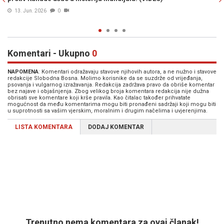
10. Jun. 2026
0
Komentari - Ukupno
0
NAPOMENA
: Komentari odražavaju stavove njihovih autora, a ne nužno i stavove
redakcije Slobodna Bosna. Molimo korisnike da se suzdrže od vrijeđanja,
psovanja i vulgarnog izražavanja. Redakcija zadržava pravo da obriše komentar
bez najave i objašnjenja. Zbog velikog broja komentara redakcija nije dužna
obrisati sve komentare koji krše pravila. Kao čitalac također prihvatate
mogućnost da među komentarima mogu biti pronađeni sadržaji koji mogu biti
u suprotnosti sa vašim vjerskim, moralnim i drugim načelima i uvjerenjima.
LISTA KOMENTARA
DODAJ KOMENTAR
Trenutno nema komentara za ovaj članak!