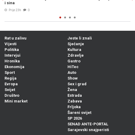
Bosanac...
04. Avg. 2026
0
Rat u zalivu
Jeste li znali
Vijesti
Sjećanje
Politika
Kultura
Intervjui
Zdravlje
Hronika
Gastro
Ekonomija
HiTec
Sport
Auto
Regija
Show
Evropa
Sex i grad
Svijet
Žena
Društvo
Estrada
Mini market
Zabava
Frljoka
Šareni svijet
SP 2026
SENAD ANTE-PORTAL
Sarajevski snajperisti