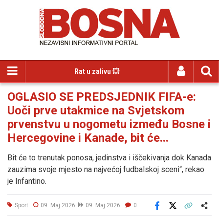
Rat u zalivu 💥
OGLASIO SE PREDSJEDNIK FIFA-e:
Uoči prve utakmice na Svjetskom
prvenstvu u nogometu između Bosne i
Hercegovine i Kanade, bit će...
Bit će to trenutak ponosa, jedinstva i iščekivanja dok Kanada
zauzima svoje mjesto na najvećoj fudbalskoj sceni“, rekao
je Infantino.
Sport
09. Maj 2026
09. Maj 2026
0
Facebook
X
Kopiraj link
Više