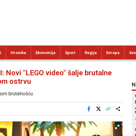
i
Hronika
Ekonomija
Sport
Regija
Evropa
Sve
Novi "LEGO video" šalje brutalne
om ostrvu
N
jom brutalnošću.
Facebook
X
Kopiraj link
Više