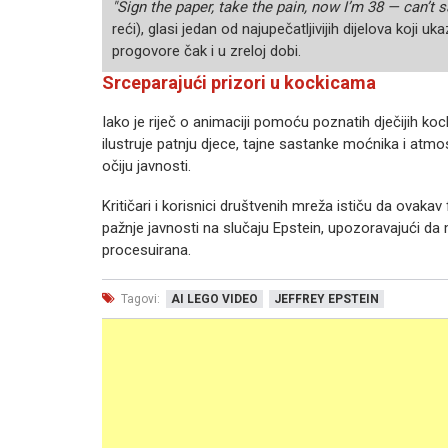
"Sign the paper, take the pain, now I’m 38 — can’t s
reći), glasi jedan od najupečatljivijih dijelova koj
progovore čak i u zreloj dobi.
Srceparajući prizori u kockicama
Iako je riječ o animaciji pomoću poznatih dječijih kock
ilustruje patnju djece, tajne sastanke moćnika i atm
očiju javnosti.
Kritičari i korisnici društvenih mreža ističu da ovak
pažnje javnosti na slučaju Epstein, upozoravajući da
procesuirana.
Tagovi:
AI LEGO VIDEO
JEFFREY EPSTEIN