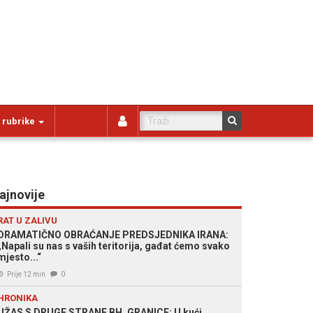
 rubrike
ajnovije
RAT U ZALIVU
DRAMATIČNO OBRAĆANJE PREDSJEDNIKA IRANA:
„Napali su nas s vaših teritorija, gađat ćemo svako
mjesto...“
Prije 12 min
0
HRONIKA
UŽAS S DRUGE STRANE BH. GRANICE: U kući