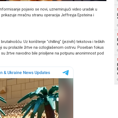
nformisanje pojavio se novi, uznemirujući video uradak u
 prikazuje mračnu stranu operacija Jeffreyja Epsteina i
utalnošću. Uz korištenje "chilling" (jezivih) tekstova i teških
oji su prolazile žrtve na ozloglašenom ostrvu. Poseban fokus
ma su žrtve navodno bile prisiljene na potpunu anonimnost pod