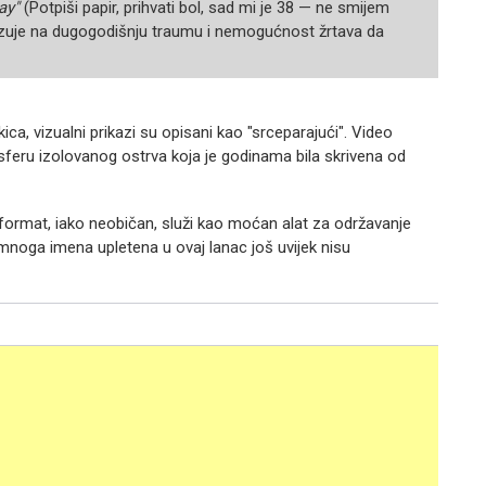
ay"
(Potpiši papir, prihvati bol, sad mi je 38 — ne smijem
i ukazuje na dugogodišnju traumu i nemogućnost žrtava da
ica, vizualni prikazi su opisani kao "srceparajući". Video
osferu izolovanog ostrva koja je godinama bila skrivena od
av format, iako neobičan, služi kao moćan alat za održavanje
 mnoga imena upletena u ovaj lanac još uvijek nisu