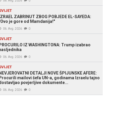
06. Avg. 2026
0
SVIJET
IZRAEL ZABRINUT ZBOG POBJEDE EL-SAYEDA:
"Ovo je gore od Mamdanija!"
06. Avg. 2026
0
SVIJET
PROCURILO IZ WASHINGTONA: Trump izabrao
nasljednika
06. Avg. 2026
0
SVIJET
NEVJEROVATNI DETALJI NOVE ŠPIJUNSKE AFERE:
Procurili mailovi šefa UN-a, godinama Izraelu tajno
dostavljao povjerljive dokumente...
06. Avg. 2026
0