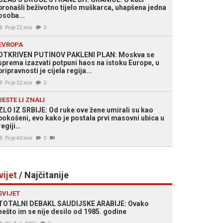
pronašli beživotno tijelo muškarca, uhapšena jedna
osoba...
Prije 22 min
0
EVROPA
OTKRIVEN PUTINOV PAKLENI PLAN: Moskva se
sprema izazvati potpuni haos na istoku Europe, u
pripravnosti je cijela regija...
Prije 32 min
0
JESTE LI ZNALI
ZLO IZ SRBIJE: Od ruke ove žene umirali su kao
pokošeni, evo kako je postala prvi masovni ubica u
regiji…
Prije 40 min
0
vijet
/ Najčitanije
SVIJET
TOTALNI DEBAKL SAUDIJSKE ARABIJE: Ovako
nešto im se nije desilo od 1985. godine