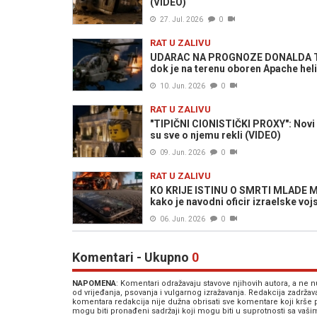
(VIDEO)
27. Jul. 2026
0
RAT U ZALIVU
UDARAC NA PROGNOZE DONALDA TRUM
dok je na terenu oboren Apache hel
10. Jun. 2026
0
RAT U ZALIVU
"TIPIČNI CIONISTIČKI PROXY": Novi L
su sve o njemu rekli (VIDEO)
09. Jun. 2026
0
RAT U ZALIVU
KO KRIJE ISTINU O SMRTI MLADE MA
kako je navodni oficir izraelske voj
06. Jun. 2026
0
Komentari - Ukupno
0
NAPOMENA
: Komentari odražavaju stavove njihovih autora, a ne
od vrijeđanja, psovanja i vulgarnog izražavanja. Redakcija zadrža
komentara redakcija nije dužna obrisati sve komentare koji krše
mogu biti pronađeni sadržaji koji mogu biti u suprotnosti sa vaš