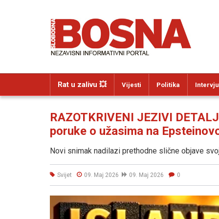
Rat u zalivu 💥
Vijesti
Politika
Intervju
RAZOTKRIVENI JEZIVI DETALJI: 
poruke o užasima na Epsteinov
Novi snimak nadilazi prethodne slične objave svo
Svijet
09. Maj 2026
09. Maj 2026
0