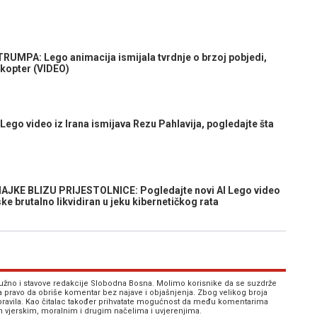
PA: Lego animacija ismijala tvrdnje o brzoj pobjedi,
ikopter (VIDEO)
ego video iz Irana ismijava Rezu Pahlavija, pogledajte šta
JKE BLIZU PRIJESTOLNICE: Pogledajte novi AI Lego video
ske brutalno likvidiran u jeku kibernetičkog rata
 nužno i stavove redakcije Slobodna Bosna. Molimo korisnike da se suzdrže
va pravo da obriše komentar bez najave i objašnjenja. Zbog velikog broja
 pravila. Kao čitalac također prihvatate mogućnost da među komentarima
im vjerskim, moralnim i drugim načelima i uvjerenjima.