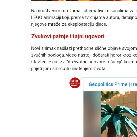
Na društvenim mrežama i alternativnim kanalima za i
LEGO animaciji koji, prema tvrdnjama autora, detaljno
njegove mreže za eksploataciju djece.
Zvukovi patnje i tajni ugovori
Novi snimak nadilazi prethodne slične objave svojom br
zvučnih podloga, video nastoji dočarati horor kroz k
stavljen je na tzv. "doživotne ugovore o šutnji" koji
prijetnjom smrću ili uništenjem života.