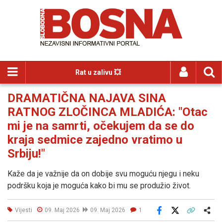
Rat u zalivu 💥
DRAMATIČNA NAJAVA SINA
RATNOG ZLOČINCA MLADIĆA: "Otac
mi je na samrti, očekujem da se do
kraja sedmice zajedno vratimo u
Srbiju!"
Kaže da je važnije da on dobije svu moguću njegu i neku
podršku koja je moguća kako bi mu se produžio život.
Vijesti
09. Maj 2026
09. Maj 2026
1
Facebook
X
Kopiraj link
Više