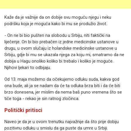
Kaže da je važnije da on dobije svu moguću njegu i neku
podršku koja je moguća kako bi mu se produžio život.
- On ne bi bio pušten na slobodu u Srbiju, niti faktički na
liječenje. On bi bio prebačen iz jedne medicinske ustanove u
drugu, u ovom slučaju iz holandske medicinske ustanove u
Srbiju, gdje bi mu se ukazala njega za koju mi, smatramo da ne
dobija u Hagu onoliko koliko bi trebalo i koliko je moguće.
Njihovi ljekari to odbijaju.
Od 13. maja možemo da očekujemo odluku suda, kakva god
ona bude, ali ja se nadam da će ta odluka brza biti i da će biti
brzo donesena, jer mislim da nema baš puno vremena što se
tiče toga - rekao je sin ratnog zločinca.
Politički pritisci
Naveo je da je u ovom trenutku najvažnije da što prije dobiju
pozitivnu odluku u smislu da ga puste da umre u Srbiji.