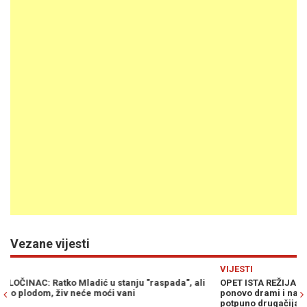
Vezane vijesti
Previous
N
VIJESTI
i
OPET ISTA REŽIJA IZ BEOGRADA: Porodica ratnog zločinca
ponovo drami i najavljuje "Mladićev kraj", ali istina iz Haga je
potpuno drugačija!