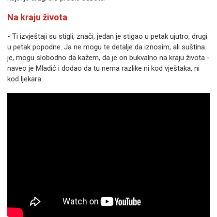
Na kraju života
- Ti izvještaji su stigli, znači, jedan je stigao u petak ujutro, drugi
u petak popodne. Јa ne mogu te detalje da iznosim, ali suština
je, mogu slobodno da kažem, da je on bukvalno na kraju života -
naveo je Mladić i dodao da tu nema razlike ni kod vještaka, ni
kod ljekara.