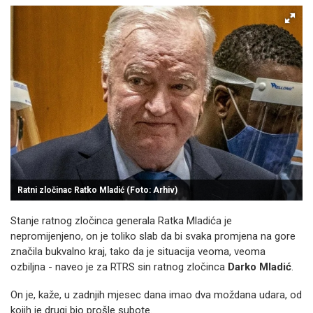
Ratni zločinac Ratko Mladić (Foto: Arhiv)
Stanje ratnog zločinca generala Ratka Mladića je
nepromijenjeno, on je toliko slab da bi svaka promjena na gore
značila bukvalno kraj, tako da je situacija veoma, veoma
ozbiljna - naveo je za RTRS sin ratnog zločinca
Darko Mladić
.
On je, kaže, u zadnjih mjesec dana imao dva moždana udara, od
kojih je drugi bio prošle subote.