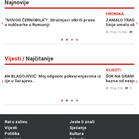
Najnovije
Previous
N
HRONIKA
ZAMALO TRAGEDIJA NA BH. CESTAMA: Vozač kombija preko pune
linije umalo ubio motociklistu (VIDEO)
Prije 15 min
0
Vijesti
/ Najčitanije
Previous
N
VIJESTI
iz
ŠOK NA GRANICI: Ponesete li ovo voće u Hrvatsku, prijeti vam
kazna od nevjerovatnih 13.000 eura
Prije 23h
0
Rat u zalivu
Jeste li znali
Vijesti
Sjećanje
Politika
Kultura