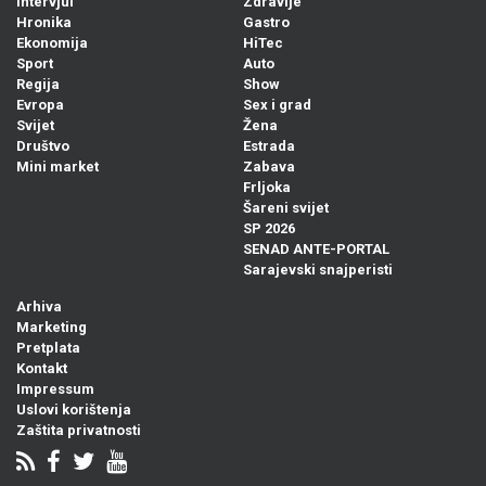
Intervjui
Zdravlje
Hronika
Gastro
Ekonomija
HiTec
Sport
Auto
Regija
Show
Evropa
Sex i grad
Svijet
Žena
Društvo
Estrada
Mini market
Zabava
Frljoka
Šareni svijet
SP 2026
SENAD ANTE-PORTAL
Sarajevski snajperisti
Arhiva
Marketing
Pretplata
Kontakt
Impressum
Uslovi korištenja
Zaštita privatnosti