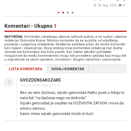
04. Avg. 2026
0
Komentari - Ukupno
1
NAPOMENA
: Komentari odražavaju stavove njihovih autora, a ne nužno i stavove
redakcije Slobodna Bosna. Molimo korisnike da se suzdrže od vrijeđanja,
psovanja i vulgarnog izražavanja. Redakcija zadržava pravo da obriše komentar
bez najave i objašnjenja. Zbog velikog broja komentara redakcija nije dužna
obrisati sve komentare koji krše pravila. Kao čitalac također prihvatate
mogućnost da među komentarima mogu biti pronađeni sadržaji koji mogu biti
u suprotnosti sa vašim vjerskim, moralnim i drugim načelima i uvjerenjima.
LISTA KOMENTARA
DODAJ KOMENTAR
GVOZDENSAKOZARE
G
Subota, 09.05.2026 u 19:19
Ako se ratni zločinac, srpski genocidaš Ratko pusti u Srbiju to
neće biti "na liječenje nego na slobodu".
Srpski genocidaš je osuđen na DOŽIVOTNI ZATVOR i mora da
umre u zatvoru.
Samo mrtav srpski genocidaš može ići kući.