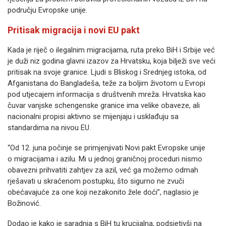
području Evropske unije.
Pritisak migracija i novi EU pakt
Kada je riječ o ilegalnim migracijama, ruta preko BiH i Srbije već
je duži niz godina glavni izazov za Hrvatsku, koja bilježi sve veći
pritisak na svoje granice. Ljudi s Bliskog i Srednjeg istoka, od
Afganistana do Bangladeša, teže za boljim životom u Evropi
pod utjecajem informacija s društvenih mreža. Hrvatska kao
čuvar vanjske schengenske granice ima velike obaveze, ali
nacionalni propisi aktivno se mijenjaju i usklađuju sa
standardima na nivou EU.
“Od 12. juna počinje se primjenjivati Novi pakt Evropske unije
o migracijama i azilu. Mi u jednoj graničnoj proceduri nismo
obavezni prihvatiti zahtjev za azil, već ga možemo odmah
rješavati u skraćenom postupku, što sigurno ne zvuči
obećavajuće za one koji nezakonito žele doći”, naglasio je
Božinović.
Dodao je kako je saradnja s BiH tu krucijalna, podsjetivši na