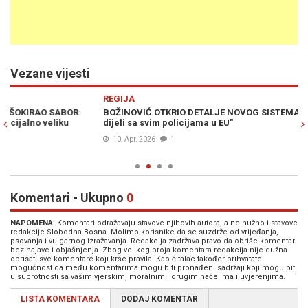
Vezane vijesti
Previous
N
REGIJA
R
BOŽINOVIĆ OTKRIO DETALJE NOVOG SISTEMA: "Svaki ulazak se
HR
dijeli sa svim policijama u EU"
u 
10. Apr. 2026
1
Komentari - Ukupno
0
NAPOMENA
: Komentari odražavaju stavove njihovih autora, a ne nužno i stavove
redakcije Slobodna Bosna. Molimo korisnike da se suzdrže od vrijeđanja,
psovanja i vulgarnog izražavanja. Redakcija zadržava pravo da obriše komentar
bez najave i objašnjenja. Zbog velikog broja komentara redakcija nije dužna
obrisati sve komentare koji krše pravila. Kao čitalac također prihvatate
mogućnost da među komentarima mogu biti pronađeni sadržaji koji mogu biti
u suprotnosti sa vašim vjerskim, moralnim i drugim načelima i uvjerenjima.
LISTA KOMENTARA
DODAJ KOMENTAR