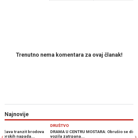
Trenutno nema komentara za ovaj članak!
Najnovije
Previous
N
DRUŠTVO
H
DRAMA U CENTRU MOSTARA: Obrušio se dio Alajbegovića kuće,
CU
vozila zatrpana...
po