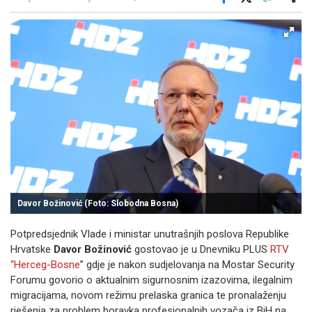
Facebook
X
Kopiraj link
Više
Davor Božinović (Foto: Slobodna Bosna)
Potpredsjednik Vlade i ministar unutrašnjih poslova Republike
Hrvatske
Davor Božinović
gostovao je u Dnevniku PLUS
RTV
“Herceg-Bosne
” gdje je nakon sudjelovanja na Mostar Security
Forumu govorio o aktualnim sigurnosnim izazovima, ilegalnim
migracijama, novom režimu prelaska granica te pronalaženju
rješenja za problem boravka profesionalnih vozača iz BiH na