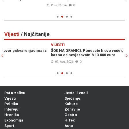
Prije 32 min
0
Vijesti
/ Najčitanije
Previous
N
VIJESTI
VI
z
ŠOK NA GRANICI: Ponesete li ovo voće u Hrvatsku, prijeti vam
MU
kazna od nevjerovatnih 13.000 eura
po
07. Avg. 2026
0
Rat u zalivu
Jeste li znali
Vijesti
Sjećanje
Politika
Kultura
Intervjui
Zdravlje
Hronika
Gastro
Ekonomija
HiTec
Sport
Auto