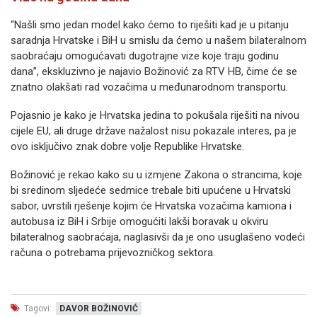
“Našli smo jedan model kako ćemo to riješiti kad je u pitanju
saradnja Hrvatske i BiH u smislu da ćemo u našem bilateralnom
saobraćaju omogućavati dugotrajne vize koje traju godinu
dana”, ekskluzivno je najavio Božinović za RTV HB, čime će se
znatno olakšati rad vozačima u međunarodnom transportu.
Pojasnio je kako je Hrvatska jedina to pokušala riješiti na nivou
cijele EU, ali druge države nažalost nisu pokazale interes, pa je
ovo isključivo znak dobre volje Republike Hrvatske.
Božinović je rekao kako su u izmjene Zakona o strancima, koje
bi sredinom sljedeće sedmice trebale biti upućene u Hrvatski
sabor, uvrstili rješenje kojim će Hrvatska vozačima kamiona i
autobusa iz BiH i Srbije omogućiti lakši boravak u okviru
bilateralnog saobraćaja, naglasivši da je ono usuglašeno vodeći
računa o potrebama prijevozničkog sektora.
Tagovi:
DAVOR BOŽINOVIĆ