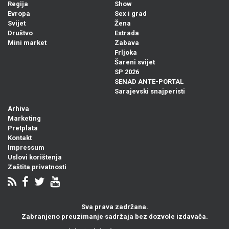
Regija
Show
Evropa
Sex i grad
Svijet
Žena
Društvo
Estrada
Mini market
Zabava
Frljoka
Šareni svijet
SP 2026
SENAD ANTE-PORTAL
Sarajevski snajperisti
Arhiva
Marketing
Pretplata
Kontakt
Impressum
Uslovi korištenja
Zaštita privatnosti
Sva prava zadržana.
Zabranjeno preuzimanje sadržaja bez dozvole izdavača.