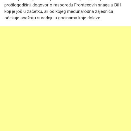
prošlogodišnji dogovor o rasporedu Frontexovih snaga u BiH
koji je još u začetku, ali od kojeg međunarodna zajednica
očekuje snažniju suradnju u godinama koje dolaze.