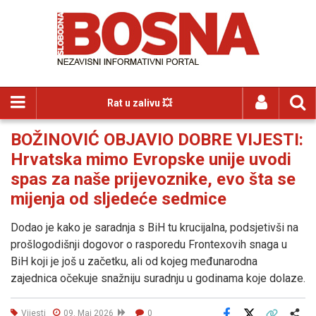
Rat u zalivu 💥
BOŽINOVIĆ OBJAVIO DOBRE VIJESTI:
Hrvatska mimo Evropske unije uvodi
spas za naše prijevoznike, evo šta se
mijenja od sljedeće sedmice
Dodao je kako je saradnja s BiH tu krucijalna, podsjetivši na
prošlogodišnji dogovor o rasporedu Frontexovih snaga u
BiH koji je još u začetku, ali od kojeg međunarodna
zajednica očekuje snažniju suradnju u godinama koje dolaze.
Vijesti
09. Maj 2026
0