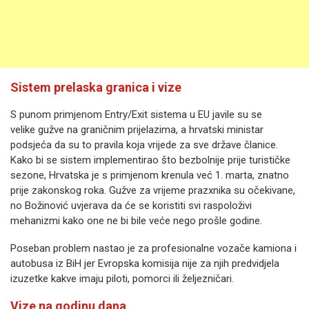
Sistem prelaska granica i vize
S punom primjenom Entry/Exit sistema u EU javile su se
velike gužve na graničnim prijelazima, a hrvatski ministar
podsjeća da su to pravila koja vrijede za sve države članice.
Kako bi se sistem implementirao što bezbolnije prije turističke
sezone, Hrvatska je s primjenom krenula već 1. marta, znatno
prije zakonskog roka. Gužve za vrijeme prazxnika su očekivane,
no Božinović uvjerava da će se koristiti svi raspoloživi
mehanizmi kako one ne bi bile veće nego prošle godine.
Poseban problem nastao je za profesionalne vozače kamiona i
autobusa iz BiH jer Evropska komisija nije za njih predvidjela
izuzetke kakve imaju piloti, pomorci ili željezničari.
Vize na godinu dana