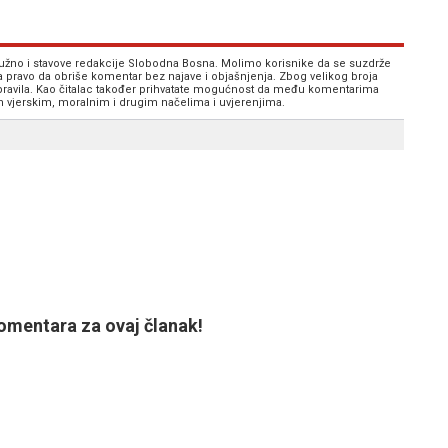
 nužno i stavove redakcije Slobodna Bosna. Molimo korisnike da se suzdrže
va pravo da obriše komentar bez najave i objašnjenja. Zbog velikog broja
 pravila. Kao čitalac također prihvatate mogućnost da među komentarima
im vjerskim, moralnim i drugim načelima i uvjerenjima.
mentara za ovaj članak!