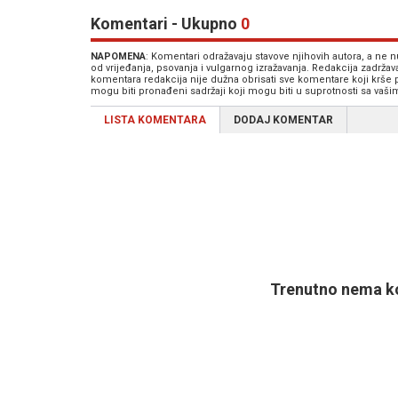
Komentari - Ukupno
0
NAPOMENA
: Komentari odražavaju stavove njihovih autora, a ne
od vrijeđanja, psovanja i vulgarnog izražavanja. Redakcija zadrža
komentara redakcija nije dužna obrisati sve komentare koji krše
mogu biti pronađeni sadržaji koji mogu biti u suprotnosti sa vaš
LISTA KOMENTARA
DODAJ KOMENTAR
Trenutno nema ko