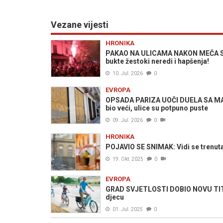
Vezane vijesti
HRONIKA
PAKAO NA ULICAMA NAKON MEČA S M
bukte žestoki neredi i hapšenja!
10. Jul. 2026
0
EVROPA
OPSADA PARIZA UOČI DUELA SA MARO
bio veći, ulice su potpuno puste
09. Jul. 2026
0
HRONIKA
POJAVIO SE SNIMAK: Vidi se trenuta
19. Okt. 2025
0
EVROPA
GRAD SVJETLOSTI DOBIO NOVU TITULU:
djecu
01. Jul. 2025
0