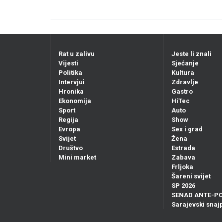
Rat u zalivu
Jeste li znali
Vijesti
Sjećanje
Politika
Kultura
Intervjui
Zdravlje
Hronika
Gastro
Ekonomija
HiTec
Sport
Auto
Regija
Show
Evropa
Sex i grad
Svijet
Žena
Društvo
Estrada
Mini market
Zabava
Frljoka
Šareni svijet
SP 2026
SENAD ANTE-P
Sarajevski snajp