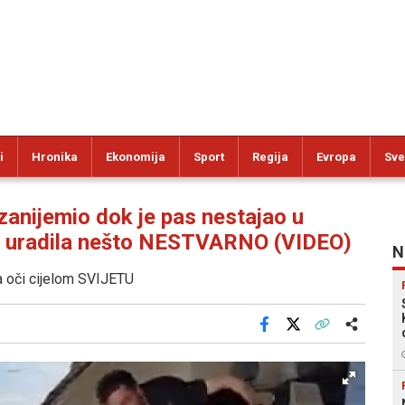
i
Hronika
Ekonomija
Sport
Regija
Evropa
Sve
nijemio dok je pas nestajao u
ca uradila nešto NESTVARNO (VIDEO)
N
na oči cijelom SVIJETU
Facebook
X
Kopiraj link
Više