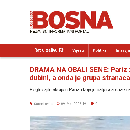
Rat u zalivu 💥
Vijesti
Politika
Intervju
DRAMA NA OBALI SENE: Pariz za
dubini, a onda je grupa strana
Pogledajte akciju u Parizu koja je natjerala suze 
Šareni svijet
09. Maj 2026
0