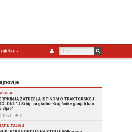
 rubrike
ajnovije
REGIJA
SRPKINJA ZATRESLA ISTINOM O TRAKTORSKOJ
KOLONI: "U Srbiji su gladne Krajišnike ganjali kao
divljač"
Prije 5h
0
RAT U ZALIVU
NUKLEARNA OPCIJA NA STOLU: Wilkerson