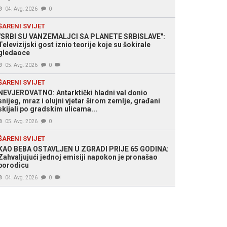
04. Avg. 2026
0
ŠARENI SVIJET
"SRBI SU VANZEMALJCI SA PLANETE SRBISLAVE":
Televizijski gost iznio teorije koje su šokirale
gledaoce
05. Avg. 2026
0
ŠARENI SVIJET
NEVJEROVATNO: Antarktički hladni val donio
snijeg, mraz i olujni vjetar širom zemlje, građani
skijali po gradskim ulicama...
05. Avg. 2026
0
ŠARENI SVIJET
KAO BEBA OSTAVLJEN U ZGRADI PRIJE 65 GODINA:
Zahvaljujući jednoj emisiji napokon je pronašao
porodicu
04. Avg. 2026
0