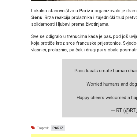
Lokalno stanovništvo u
Parizu
organizovalo je drama
Senu
. Brza reakcija prolaznika i zajednički trud pretvo
solidarnosti i ljubavi prema životinjama.
Sve se odigralo u trenucima kada je pas, pod još uvij
koja protiče kroz srce francuske prijestonice. Svjedo
vlasnici, prolaznici, pa čak i drugi psi s obale posmatr
Paris locals create human chai
Worried humans and dogs 
Happy cheers welcomed a ha
— RT (@R
Tagovi:
PARIZ