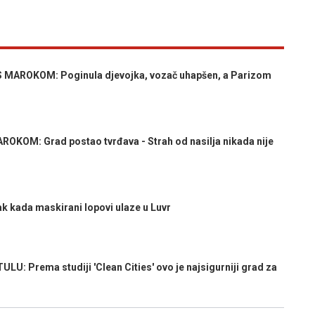
AROKOM: Poginula djevojka, vozač uhapšen, a Parizom
KOM: Grad postao tvrđava - Strah od nasilja nikada nije
k kada maskirani lopovi ulaze u Luvr
 Prema studiji 'Clean Cities' ovo je najsigurniji grad za