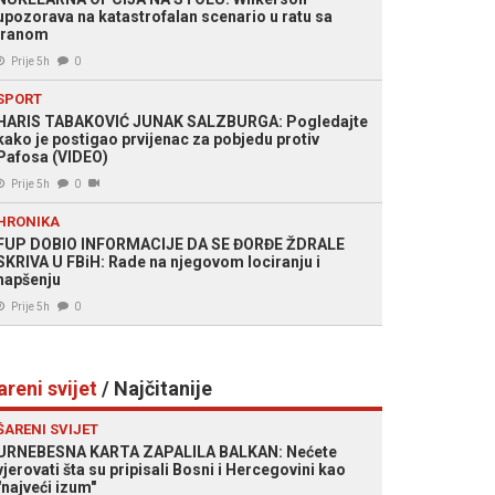
upozorava na katastrofalan scenario u ratu sa
Iranom
Prije 5h
0
SPORT
HARIS TABAKOVIĆ JUNAK SALZBURGA: Pogledajte
kako je postigao prvijenac za pobjedu protiv
Pafosa (VIDEO)
Prije 5h
0
HRONIKA
FUP DOBIO INFORMACIJE DA SE ĐORĐE ŽDRALE
SKRIVA U FBiH: Rade na njegovom lociranju i
hapšenju
Prije 5h
0
areni svijet
/ Najčitanije
ŠARENI SVIJET
URNEBESNA KARTA ZAPALILA BALKAN: Nećete
vjerovati šta su pripisali Bosni i Hercegovini kao
"najveći izum"