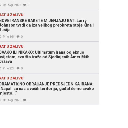
07. Avg. 2026
0
RAT U ZALIVU
NOVE IRANSKE RAKETE MIJENJAJU RAT: Larry
Johnson tvrdi da iza velikog preokreta stoje Kina i
Rusija
Prije 16h
0
RAT U ZALIVU
OVAKO ILI NIKAKO: Ultimatum Irana odjeknuo
svijetom, evo šta traže od Sjedinjenih Američkih
Država
Prije 22h
0
RAT U ZALIVU
DRAMATIČNO OBRAĆANJE PREDSJEDNIKA IRANA:
„Napali su nas s vaših teritorija, gađat ćemo svako
mjesto...“
08. Avg. 2026
0