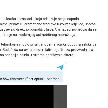
se kratka kompilacija koja prikazuje seriju napada
nimci prikazuju dramatične trenutke u kojima letjelice, uprkos
spijevaju direktno pogoditi ciljeve. Ovi napadi potvrđuju da se
estiranje najmodernijeg asimetričnog naoružanja.
 tehnologije moglo prisiliti moderne vojske poput izraelske da
 Budući da su ovi dronovi relativno jeftini za proizvodnju, a
d najopasnijih oruđa u rukama nedržavnih aktera.