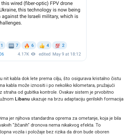
it kabla dok lete prema cilju, što osigurava kristalno čistu
na kabla može iznositi i po nekoliko kilometara, pružajući
z straha od gubitka kontrole. Ovakav sistem je prvobitno
 južnom
Libanu
ukazuje na brzu adaptaciju gerilskih formacija
ima jer njihova standardna oprema za ometanje, koja je bila
vakvih "žičanih" dronova nema nikakvog efekta. To
lopna vozila i položaje bez rizika da dron bude oboren