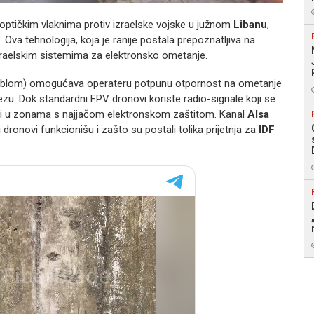
optičkim vlaknima protiv izraelske vojske u južnom
Libanu
,
 Ova tehnologija, koja je ranije postala prepoznatljiva na
izraelskim sistemima za elektronsko ometanje.
 kablom) omogućava operateru potpunu otpornost na ometanje
vezu. Dok standardni FPV dronovi koriste radio-signale koji se
čak i u zonama s najjačom elektronskom zaštitom. Kanal
Alsa
dronovi funkcionišu i zašto su postali tolika prijetnja za
IDF