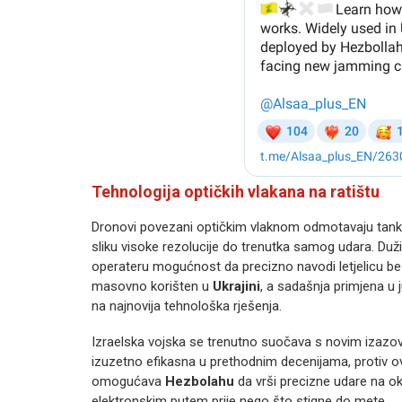
Tehnologija optičkih vlakana na ratištu
Dronovi povezani optičkim vlaknom odmotavaju tanku n
sliku visoke rezolucije do trenutka samog udara. Duži
operateru mogućnost da precizno navodi letjelicu be
masovno korišten u
Ukrajini
, a sadašnja primjena u
na najnovija tehnološka rješenja.
Izraelska vojska se trenutno suočava s novim izazov
izuzetno efikasna u prethodnim decenijama, protiv o
omogućava
Hezbolahu
da vrši precizne udare na ok
elektronskim putem prije nego što stigne do mete.