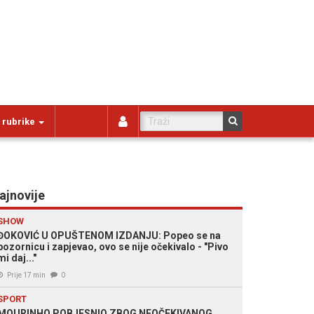
 rubrike
ajnovije
SHOW
ĐOKOVIĆ U OPUŠTENOM IZDANJU: Popeo se na
pozornicu i zapjevao, ovo se nije očekivalo - "Pivo
mi daj..."
Prije 17 min
0
SPORT
MOURINHO POBJESNIO ZBOG NEOČEKIVANOG