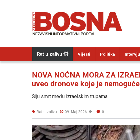
Rat u zalivu 💥
Vijesti
Politika
Intervju
NOVA NOĆNA MORA ZA IZRAELS
uveo dronove koje je nemoguć
Siju smrt među izraelskim trupama
Rat u zalivu
09. Maj 2026
0