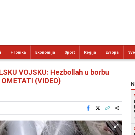
i
Hronika
Ekonomija
Sport
Regija
Evropa
Sve
KU VOJSKU: Hezbollah u borbu
e OMETATI (VIDEO)
N
Facebook
X
Kopiraj link
Više