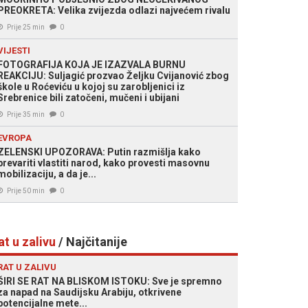
PREOKRETA: Velika zvijezda odlazi najvećem rivalu
Prije 25 min
0
VIJESTI
FOTOGRAFIJA KOJA JE IZAZVALA BURNU
REAKCIJU: Suljagić prozvao Željku Cvijanović zbog
škole u Roćeviću u kojoj su zarobljenici iz
Srebrenice bili zatočeni, mučeni i ubijani
Prije 35 min
0
EVROPA
ZELENSKI UPOZORAVA: Putin razmišlja kako
prevariti vlastiti narod, kako provesti masovnu
mobilizaciju, a da je...
Prije 50 min
0
at u zalivu
/ Najčitanije
RAT U ZALIVU
ŠIRI SE RAT NA BLISKOM ISTOKU: Sve je spremno
za napad na Saudijsku Arabiju, otkrivene
potencijalne mete...