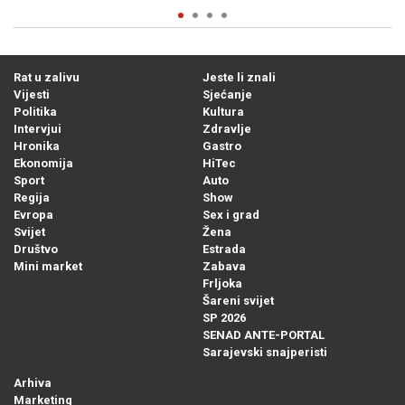
Rat u zalivu
Jeste li znali
Vijesti
Sjećanje
Politika
Kultura
Intervjui
Zdravlje
Hronika
Gastro
Ekonomija
HiTec
Sport
Auto
Regija
Show
Evropa
Sex i grad
Svijet
Žena
Društvo
Estrada
Mini market
Zabava
Frljoka
Šareni svijet
SP 2026
SENAD ANTE-PORTAL
Sarajevski snajperisti
Arhiva
Marketing