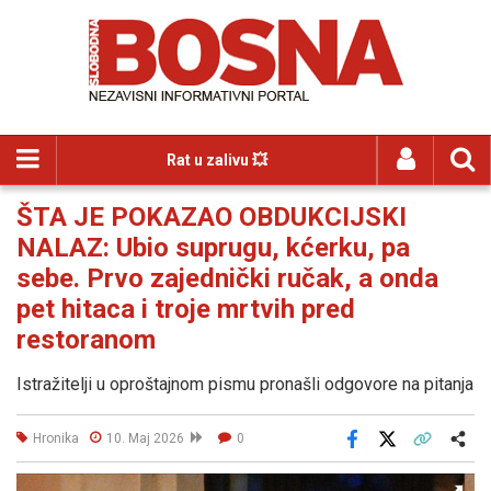
Rat u zalivu 💥
ŠTA JE POKAZAO OBDUKCIJSKI
NALAZ: Ubio suprugu, kćerku, pa
sebe. Prvo zajednički ručak, a onda
pet hitaca i troje mrtvih pred
restoranom
Istražitelji u oproštajnom pismu pronašli odgovore na pitanja
Hronika
10. Maj 2026
0
Facebook
X
Kopiraj link
Više