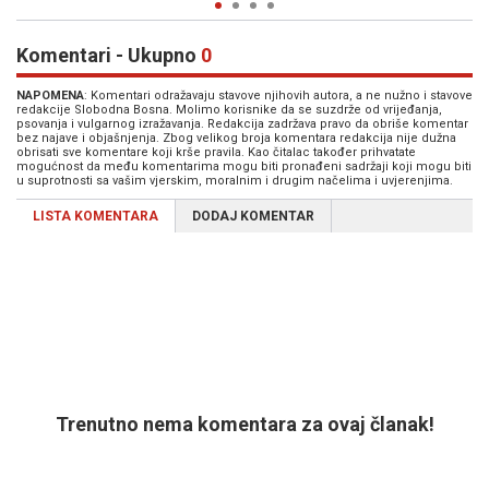
Komentari - Ukupno
0
NAPOMENA
: Komentari odražavaju stavove njihovih autora, a ne nužno i stavove
redakcije Slobodna Bosna. Molimo korisnike da se suzdrže od vrijeđanja,
psovanja i vulgarnog izražavanja. Redakcija zadržava pravo da obriše komentar
bez najave i objašnjenja. Zbog velikog broja komentara redakcija nije dužna
obrisati sve komentare koji krše pravila. Kao čitalac također prihvatate
mogućnost da među komentarima mogu biti pronađeni sadržaji koji mogu biti
u suprotnosti sa vašim vjerskim, moralnim i drugim načelima i uvjerenjima.
LISTA KOMENTARA
DODAJ KOMENTAR
Trenutno nema komentara za ovaj članak!