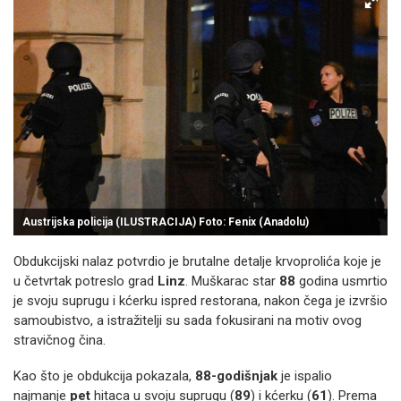
Austrijska policija (ILUSTRACIJA) Foto: Fenix (Anadolu)
Obdukcijski nalaz potvrdio je brutalne detalje krvoprolića koje je
u četvrtak potreslo grad
Linz
. Muškarac star
88
godina usmrtio
je svoju suprugu i kćerku ispred restorana, nakon čega je izvršio
samoubistvo, a istražitelji su sada fokusirani na motiv ovog
stravičnog čina.
Kao što je obdukcija pokazala,
88-godišnjak
je ispalio
najmanje
pet
hitaca u svoju suprugu (
89
) i kćerku (
61
). Prema