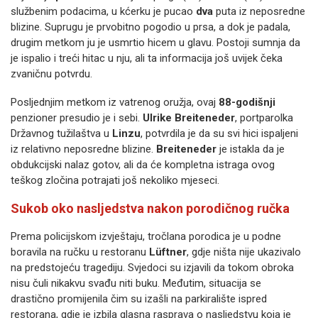
službenim podacima, u kćerku je pucao
dva
puta iz neposredne
blizine. Suprugu je prvobitno pogodio u prsa, a dok je padala,
drugim metkom ju je usmrtio hicem u glavu. Postoji sumnja da
je ispalio i treći hitac u nju, ali ta informacija još uvijek čeka
zvaničnu potvrdu.
Posljednjim metkom iz vatrenog oružja, ovaj
88-godišnji
penzioner presudio je i sebi.
Ulrike Breiteneder
, portparolka
Državnog tužilaštva u
Linzu
, potvrdila je da su svi hici ispaljeni
iz relativno neposredne blizine.
Breiteneder
je istakla da je
obdukcijski nalaz gotov, ali da će kompletna istraga ovog
teškog zločina potrajati još nekoliko mjeseci.
Sukob oko nasljedstva nakon porodičnog ručka
Prema policijskom izvještaju, tročlana porodica je u podne
boravila na ručku u restoranu
Lüftner
, gdje ništa nije ukazivalo
na predstojeću tragediju. Svjedoci su izjavili da tokom obroka
nisu čuli nikakvu svađu niti buku. Međutim, situacija se
drastično promijenila čim su izašli na parkiralište ispred
restorana, gdje je izbila glasna rasprava o nasljedstvu koja je