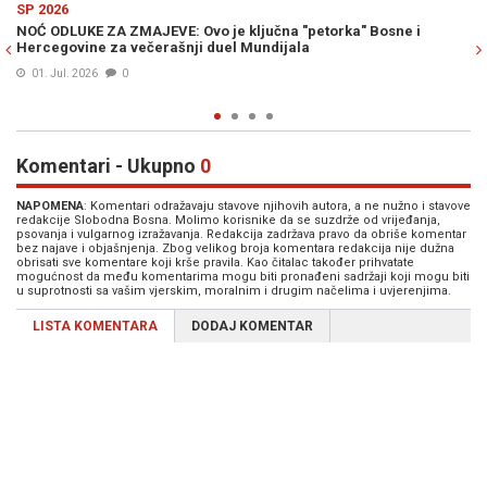
SP 2026
e ključna "petorka" Bosne i
IBIŠEVIĆ OTKRIO ZAŠTO JE OPTIMIS
el Mundijala
dogodi, imamo velike šanse" (VIDE
01. Jul. 2026
0
Komentari - Ukupno
0
NAPOMENA
: Komentari odražavaju stavove njihovih autora, a ne nužno i stavove
redakcije Slobodna Bosna. Molimo korisnike da se suzdrže od vrijeđanja,
psovanja i vulgarnog izražavanja. Redakcija zadržava pravo da obriše komentar
bez najave i objašnjenja. Zbog velikog broja komentara redakcija nije dužna
obrisati sve komentare koji krše pravila. Kao čitalac također prihvatate
mogućnost da među komentarima mogu biti pronađeni sadržaji koji mogu biti
u suprotnosti sa vašim vjerskim, moralnim i drugim načelima i uvjerenjima.
LISTA KOMENTARA
DODAJ KOMENTAR