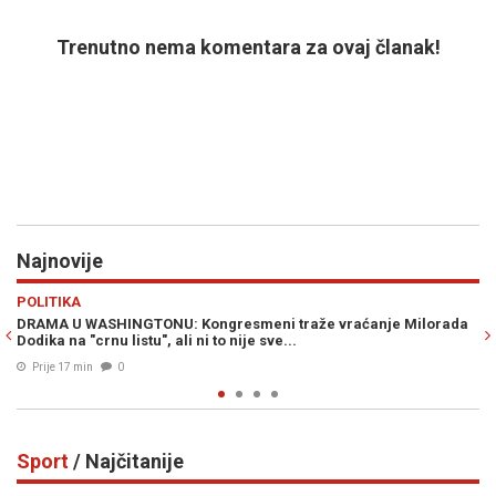
Trenutno nema komentara za ovaj članak!
Najnovije
Previous
N
VIJESTI
ngresmeni traže vraćanje Milorada
NOVA IZNENAĐENJA U AUGUSTU: 
to nije sve...
u narednih 15 dana...
Prije 22 min
0
Sport
/ Najčitanije
Previous
N