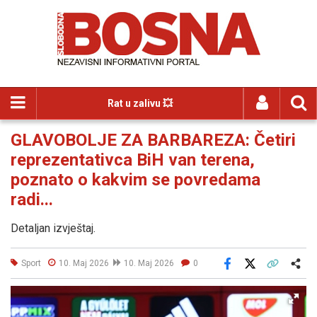
Rat u zalivu 💥
GLAVOBOLJE ZA BARBAREZA: Četiri
reprezentativca BiH van terena,
poznato o kakvim se povredama
radi...
Detaljan izvještaj.
Sport
10. Maj 2026
10. Maj 2026
0
Facebook
X
Kopiraj link
Više