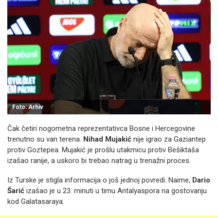
Foto: Arhiv
Čak četiri nogometna reprezentativca Bosne i Hercegovine
trenutno su van terena.
Nihad Mujakić
nije igrao za Gaziantep
protiv Goztepea. Mujakić je prošlu utakmicu protiv Bešiktaša
izašao ranije, a uskoro bi trebao natrag u trenažni proces.
Iz Turske je stigla informacija o još jednoj povredi. Naime,
Dario
Šarić
izašao je u 23. minuti u timu Antalyaspora na gostovanju
kod Galatasaraya.