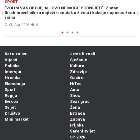
SPORT
O NE MOGU PODNIJETI": Zlatan
NA POMOLU JE SENZACIONALAN P
renutak u životu i kako je napustio ženu
mogao ostati bez unosnog posla,
Bosanac...
04. Avg. 2026
0
Rat u zalivu
Jeste li znali
Vijesti
Sjećanje
Politika
Kultura
Intervjui
Zdravlje
Hronika
Gastro
Ekonomija
HiTec
Sport
Auto
Regija
Show
Evropa
Sex i grad
Svijet
Žena
Društvo
Estrada
Mini market
Zabava
Frljoka
Šareni svijet
SP 2026