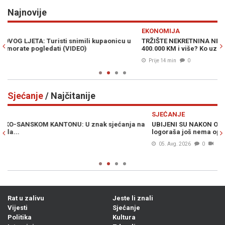
Najnovije
Previous
N
EKONOMIJA
P
TRŽIŠTE NEKRETNINA NE MIRUJE: Ko u Sarajevu kupuje stanove od
V
400.000 KM i više? Ko uzima kredit, a ko plaća u kešu
"D
Prije 14 min
0
Sjećanje
/ Najčitanije
Previous
N
SJEĆANJE
S
a
UBIJENI SU NAKON OMARSKE I KERATERMA: Za zločin nad 124
D
logoraša još nema optužnice (VIDEO)
or
u
05. Avg. 2026
0
Rat u zalivu
Jeste li znali
Vijesti
Sjećanje
Politika
Kultura