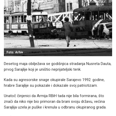
Foto: Arhiv
Desetog maja obilježava se godišnjica stradanja Nusreta Dauta,
prvog Sarajlije koji je uništio neprijateljski tenk.
Kada su agresorske snage okupirale Sarajevo 1992. godine,
hrabre Sarajlije su pokazale i dokazale svoj patriotizam.
Unatoč činjenici da Armija RBiH tada nije bila formirana, što
znači da niko nije bio primoran da brani svoju državu, većina
Sarajlija uzela je puške i krenula u odbranu okupiranog grada.