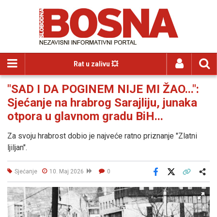
Rat u zalivu 💥
"SAD I DA POGINEM NIJE MI ŽAO...":
Sjećanje na hrabrog Sarajliju, junaka
otpora u glavnom gradu BiH...
Za svoju hrabrost dobio je najveće ratno priznanje "Zlatni
ljiljan".
Sjećanje
10. Maj 2026
0
Facebook
X
Kopiraj link
Više