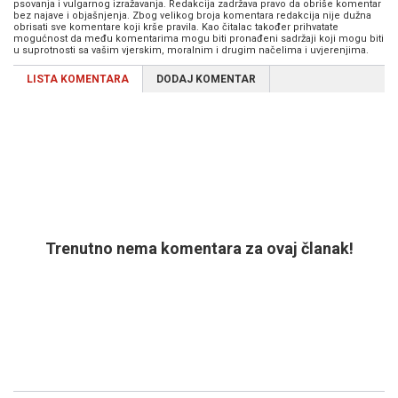
psovanja i vulgarnog izražavanja. Redakcija zadržava pravo da obriše komentar
bez najave i objašnjenja. Zbog velikog broja komentara redakcija nije dužna
obrisati sve komentare koji krše pravila. Kao čitalac također prihvatate
mogućnost da među komentarima mogu biti pronađeni sadržaji koji mogu biti
u suprotnosti sa vašim vjerskim, moralnim i drugim načelima i uvjerenjima.
LISTA KOMENTARA
DODAJ KOMENTAR
Trenutno nema komentara za ovaj članak!