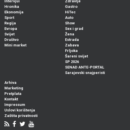
Intervjui
Zdravlje
Hronika
Gastro
Ekonomija
HiTec
Sport
Auto
Regija
Show
Evropa
Sex i grad
Svijet
Žena
Društvo
Estrada
Mini market
Zabava
Frljoka
Šareni svijet
SP 2026
SENAD ANTE-PORTAL
Sarajevski snajperisti
Arhiva
Marketing
Pretplata
Kontakt
Impressum
Uslovi korištenja
Zaštita privatnosti