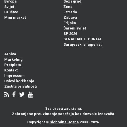
Evropa
Sex i grad
Svijet
Žena
Društvo
Estrada
Mini market
Zabava
Frljoka
Šareni svijet
SP 2026
SENAD ANTE-PORTAL
Sarajevski snajperisti
Arhiva
Marketing
Pretplata
Kontakt
Impressum
Uslovi korištenja
Zaštita privatnosti
Sva prava zadržana.
Zabranjeno preuzimanje sadržaja bez dozvole izdavača.
Copyright ©
Slobodna Bosna
2000 - 2026.