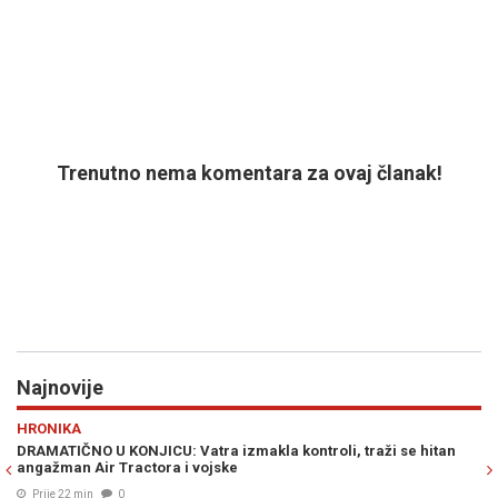
Trenutno nema komentara za ovaj članak!
Najnovije
Previous
N
SJEĆANJE
roli, traži se hitan
DAN KADA JE SVIJET ZADRHTAO: Kako je stvore
oružje u historiji i ko je zapravo trebao biti 
umjesto Hirošime