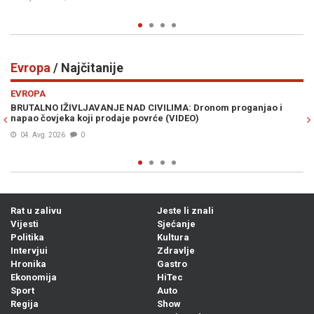
Prije 32 min
0
Evropa
/ Najčitanije
Previous
N
EVROPA
ronom proganjao i
NOVA ODLUKA KREMLJA IZAZVALA HAOS U RUSI
)
strahu masovno rasprodaju imovinu i bježe iz 
Prije 17h
0
Rat u zalivu
Jeste li znali
Vijesti
Sjećanje
Politika
Kultura
Intervjui
Zdravlje
Hronika
Gastro
Ekonomija
HiTec
Sport
Auto
Regija
Show