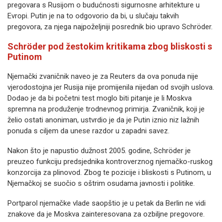
pregovara s Rusijom o budućnosti sigurnosne arhitekture u
Evropi. Putin je na to odgovorio da bi, u slučaju takvih
pregovora, za njega najpoželjniji posrednik bio upravo Schröder.
Schröder pod žestokim kritikama zbog bliskosti s
Putinom
Njemački zvaničnik naveo je za Reuters da ova ponuda nije
vjerodostojna jer Rusija nije promijenila nijedan od svojih uslova.
Dodao je da bi početni test moglo biti pitanje je li Moskva
spremna na produženje trodnevnog primirja. Zvaničnik, koji je
želio ostati anoniman, ustvrdio je da je Putin iznio niz lažnih
ponuda s ciljem da unese razdor u zapadni savez.
Nakon što je napustio dužnost 2005. godine, Schröder je
preuzeo funkciju predsjednika kontroverznog njemačko-ruskog
konzorcija za plinovod. Zbog te pozicije i bliskosti s Putinom, u
Njemačkoj se suočio s oštrim osudama javnosti i politike.
Portparol njemačke vlade saopštio je u petak da Berlin ne vidi
znakove da je Moskva zainteresovana za ozbiljne pregovore.