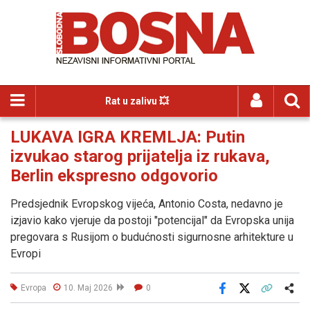
Rat u zalivu 💥
LUKAVA IGRA KREMLJA: Putin
izvukao starog prijatelja iz rukava,
Berlin ekspresno odgovorio
Predsjednik Evropskog vijeća, Antonio Costa, nedavno je
izjavio kako vjeruje da postoji "potencijal" da Evropska unija
pregovara s Rusijom o budućnosti sigurnosne arhitekture u
Evropi
Evropa
10. Maj 2026
0
Facebook
X
Kopiraj link
Više