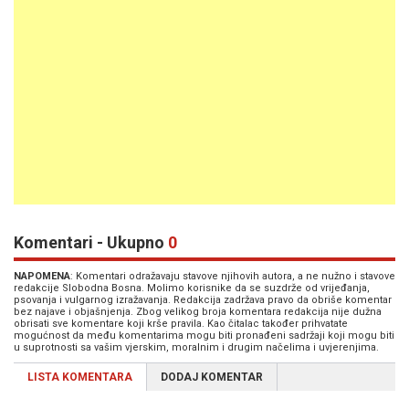
Komentari - Ukupno
0
NAPOMENA
: Komentari odražavaju stavove njihovih autora, a ne nužno i stavove
redakcije Slobodna Bosna. Molimo korisnike da se suzdrže od vrijeđanja,
psovanja i vulgarnog izražavanja. Redakcija zadržava pravo da obriše komentar
bez najave i objašnjenja. Zbog velikog broja komentara redakcija nije dužna
obrisati sve komentare koji krše pravila. Kao čitalac također prihvatate
mogućnost da među komentarima mogu biti pronađeni sadržaji koji mogu biti
u suprotnosti sa vašim vjerskim, moralnim i drugim načelima i uvjerenjima.
LISTA KOMENTARA
DODAJ KOMENTAR