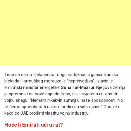
Time se samo djelomično mogu nadoknaditi gubici. Iranska
blokada Hormuškog moreuza je “neprihvatljiva”, izjavio je
emiratski ministar energetike
Suhail al‐Mazrui
. Njegova zemlja
je spremna i na nove napade Irana, ali je uvjerena i u vlastitu
vojnu snagu: “Nemam nikakvih sumnji u naše sposobnosti. No
te ćemo sposobnosti uskoro podići na višu razinu.” Dodaje i
kako će UAE proširiti vlastitu vojnu industriju.
Hoće li Emirati ući u rat?