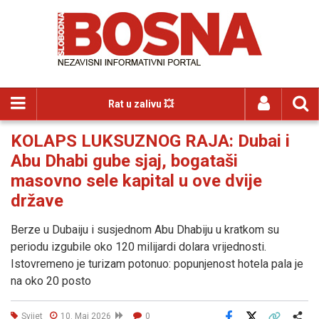
Rat u zalivu 💥
KOLAPS LUKSUZNOG RAJA: Dubai i
Abu Dhabi gube sjaj, bogataši
masovno sele kapital u ove dvije
države
Berze u Dubaiju i susjednom Abu Dhabiju u kratkom su
periodu izgubile oko 120 milijardi dolara vrijednosti.
Istovremeno je turizam potonuo: popunjenost hotela pala je
na oko 20 posto
Svijet
10. Maj 2026
0