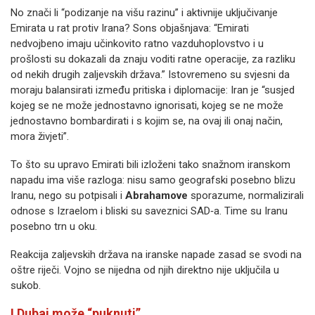
No znači li “podizanje na višu razinu” i aktivnije uključivanje
Emirata u rat protiv Irana? Sons objašnjava: “Emirati
nedvojbeno imaju učinkovito ratno vazduhoplovstvo i u
prošlosti su dokazali da znaju voditi ratne operacije, za razliku
od nekih drugih zaljevskih država.” Istovremeno su svjesni da
moraju balansirati između pritiska i diplomacije: Iran je “susjed
kojeg se ne može jednostavno ignorisati, kojeg se ne može
jednostavno bombardirati i s kojim se, na ovaj ili onaj način,
mora živjeti”.
To što su upravo Emirati bili izloženi tako snažnom iranskom
napadu ima više razloga: nisu samo geografski posebno blizu
Iranu, nego su potpisali i
Abrahamove
sporazume, normalizirali
odnose s Izraelom i bliski su saveznici SAD‐a. Time su Iranu
posebno trn u oku.
Reakcija zaljevskih država na iranske napade zasad se svodi na
oštre riječi. Vojno se nijedna od njih direktno nije uključila u
sukob.
I Dubai može “puknuti”