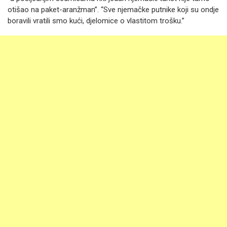
otišao na paket-aranžman”. “Sve njemačke putnike koji su ondje
boravili vratili smo kući, djelomice o vlastitom trošku.”