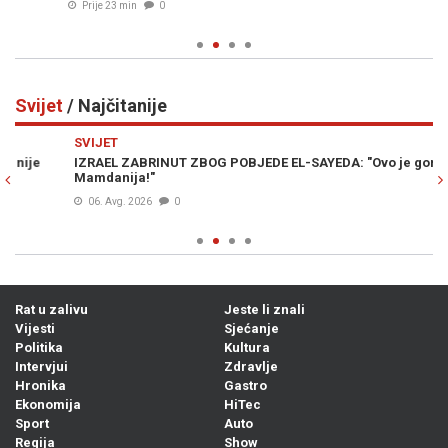
Prije 23 min
0
Svijet
/ Najčitanije
Previous
N
SVIJET
SV
IZRAEL ZABRINUT ZBOG POBJEDE EL-SAYEDA: "Ovo je gore od
PR
Mamdanija!"
06. Avg. 2026
0
Rat u zalivu
Jeste li znali
Vijesti
Sjećanje
Politika
Kultura
Intervjui
Zdravlje
Hronika
Gastro
Ekonomija
HiTec
Sport
Auto
Regija
Show