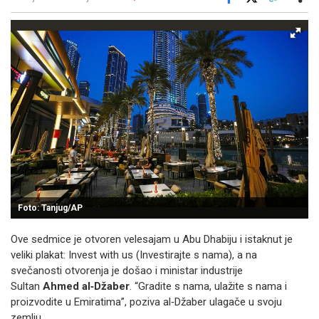
Facebook
X
Kopiraj link
Više
Foto: Tanjug/AP
Ove sedmice je otvoren velesajam u Abu Dhabiju i istaknut je
veliki plakat: Invest with us (Investirajte s nama), a na
svečanosti otvorenja je došao i ministar industrije
Sultan
Ahmed al‐Džaber
. “Gradite s nama, ulažite s nama i
proizvodite u Emiratima”, poziva al‐Džaber ulagače u svoju
zemlju.