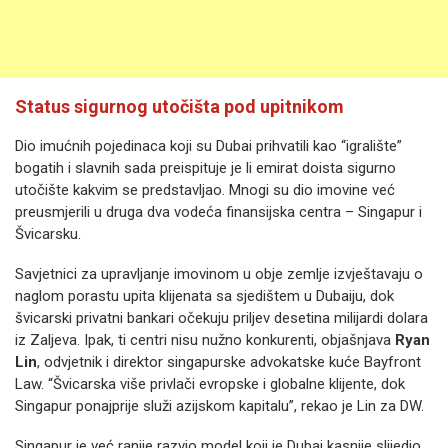
Status sigurnog utočišta pod upitnikom
Dio imućnih pojedinaca koji su Dubai prihvatili kao “igralište”
bogatih i slavnih sada preispituje je li emirat doista sigurno
utočište kakvim se predstavljao. Mnogi su dio imovine već
preusmjerili u druga dva vodeća finansijska centra – Singapur i
Švicarsku.
Savjetnici za upravljanje imovinom u obje zemlje izvještavaju o
naglom porastu upita klijenata sa sjedištem u Dubaiju, dok
švicarski privatni bankari očekuju priljev desetina milijardi dolara
iz Zaljeva. Ipak, ti centri nisu nužno konkurenti, objašnjava
Ryan
Lin
, odvjetnik i direktor singapurske advokatske kuće Bayfront
Law. “Švicarska više privlači evropske i globalne klijente, dok
Singapur ponajprije služi azijskom kapitalu”, rekao je Lin za DW.
Singapur je već ranije razvio model koji je Dubai kasnije slijedio