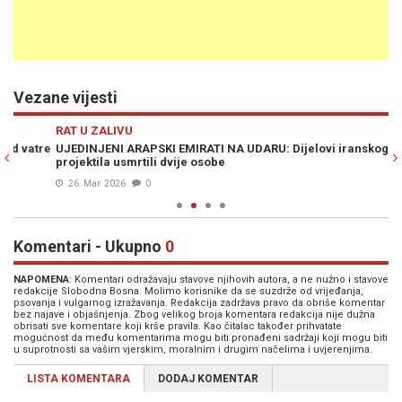
Vezane vijesti
Previous
N
RAT U ZALIVU
S
re
UJEDINJENI ARAPSKI EMIRATI NA UDARU: Dijelovi iranskog
BO
projektila usmrtili dvije osobe
Po
26. Mar. 2026
0
Komentari - Ukupno
0
NAPOMENA
: Komentari odražavaju stavove njihovih autora, a ne nužno i stavove
redakcije Slobodna Bosna. Molimo korisnike da se suzdrže od vrijeđanja,
psovanja i vulgarnog izražavanja. Redakcija zadržava pravo da obriše komentar
bez najave i objašnjenja. Zbog velikog broja komentara redakcija nije dužna
obrisati sve komentare koji krše pravila. Kao čitalac također prihvatate
mogućnost da među komentarima mogu biti pronađeni sadržaji koji mogu biti
u suprotnosti sa vašim vjerskim, moralnim i drugim načelima i uvjerenjima.
LISTA KOMENTARA
DODAJ KOMENTAR