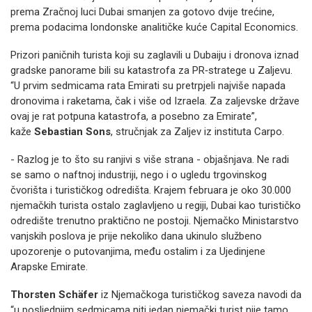
prema Zračnoj luci Dubai smanjen za gotovo dvije trećine,
prema podacima londonske analitičke kuće Capital Economics.
Prizori paničnih turista koji su zaglavili u Dubaiju i dronova iznad
gradske panorame bili su katastrofa za PR‐stratege u Zaljevu.
“U prvim sedmicama rata Emirati su pretrpjeli najviše napada
dronovima i raketama, čak i više od Izraela. Za zaljevske države
ovaj je rat potpuna katastrofa, a posebno za Emirate”,
kaže
Sebastian Sons
, stručnjak za Zaljev iz instituta Carpo.
- Razlog je to što su ranjivi s više strana - objašnjava. Ne radi
se samo o naftnoj industriji, nego i o ugledu trgovinskog
čvorišta i turističkog odredišta. Krajem februara je oko 30.000
njemačkih turista ostalo zaglavljeno u regiji, Dubai kao turističko
odredište trenutno praktično ne postoji. Njemačko Ministarstvo
vanjskih poslova je prije nekoliko dana ukinulo službeno
upozorenje o putovanjima, među ostalim i za Ujedinjene
Arapske Emirate.
Thorsten Schäfer
iz Njemačkoga turističkog saveza navodi da
“u posljednjim sedmicama niti jedan njemački turist nije tamo