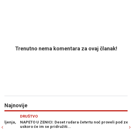
Trenutno nema komentara za ovaj članak!
Najnovije
Previous
N
DRUŠTVO
VI
,
NAPETO U ZENICI: Deset rudara četvrtu noć proveli pod zemljom,
PR
uskoro će im se pridružiti...
Am