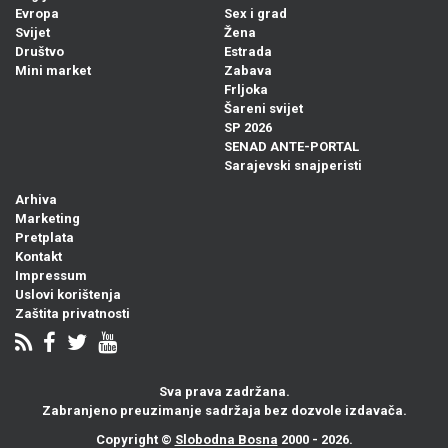
Evropa
Sex i grad
Svijet
Žena
Društvo
Estrada
Mini market
Zabava
Frljoka
Šareni svijet
SP 2026
SENAD ANTE-PORTAL
Sarajevski snajperisti
Arhiva
Marketing
Pretplata
Kontakt
Impressum
Uslovi korištenja
Zaštita privatnosti
Sva prava zadržana.
Zabranjeno preuzimanje sadržaja bez dozvole izdavača.
Copyright ©
Slobodna Bosna
2000 - 2026.