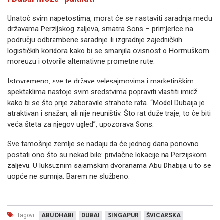
Unatoč svim napetostima, morat će se nastaviti saradnja među
državama Perzijskog zaljeva, smatra Sons – primjerice na
području odbrambene saradnje ili izgradnje zajedničkih
logističkih koridora kako bi se smanjila ovisnost o Hormuškom
moreuzu i otvorile alternativne prometne rute.
Istovremeno, sve te države velesajmovima i marketinškim
spektaklima nastoje svim sredstvima popraviti vlastiti imidž
kako bi se što prije zaboravile strahote rata. “Model Dubaija je
atraktivan i snažan, ali nije neuništiv. Što rat duže traje, to će biti
veća šteta za njegov ugled”, upozorava Sons.
Sve tamošnje zemlje se nadaju da će jednog dana ponovno
postati ono što su nekad bile: privlačne lokacije na Perzijskom
zaljevu. U luksuznim sajamskim dvoranama Abu Dhabija u to se
uopće ne sumnja. Barem ne službeno.
Tagovi:
ABU DHABI
DUBAI
SINGAPUR
ŠVICARSKA