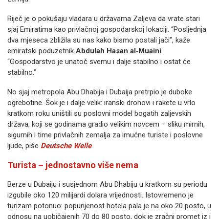
Riječ je o pokušaju vladara u državama Zaljeva da vrate stari
sjaj Emiratima kao privlačnoj gospodarskoj lokaciji. “Posljednja
dva mjeseca zbližila su nas kako bismo postali jači”, kaže
emiratski poduzetnik
Abdulah Hasan al‐Muaini
.
“Gospodarstvo je unatoč svemu i dalje stabilno i ostat će
stabilno.”
No sjaj metropola Abu Dhabija i Dubaija pretrpio je duboke
ogrebotine. Šok je i dalje velik: iranski dronovi i rakete u vrlo
kratkom roku uništili su poslovni model bogatih zaljevskih
država, koji se godinama gradio velikim novcem – sliku mirnih,
sigurnih i time privlačnih zemalja za imućne turiste i poslovne
ljude, piše
Deutsche Welle
.
Turista – jednostavno više nema
Berze u Dubaiju i susjednom Abu Dhabiju u kratkom su periodu
izgubile oko 120 milijardi dolara vrijednosti. Istovremeno je
turizam potonuo: popunjenost hotela pala je na oko 20 posto, u
odnosu na uobičajenih 70 do 80 posto, dok je zračni promet iz i