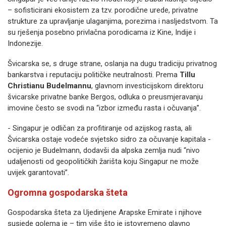
– sofisticirani ekosistem za tzv. porodične urede, privatne
strukture za upravljanje ulaganjima, porezima i nasljedstvom. Ta
su rješenja posebno privlačna porodicama iz Kine, Indije i
Indonezije.
Švicarska se, s druge strane, oslanja na dugu tradiciju privatnog
bankarstva i reputaciju političke neutralnosti. Prema
Tillu
Christianu Budelmannu
, glavnom investicijskom direktoru
švicarske privatne banke Bergos, odluka o preusmjeravanju
imovine često se svodi na “izbor između rasta i očuvanja”.
- Singapur je odličan za profitiranje od azijskog rasta, ali
Švicarska ostaje vodeće svjetsko sidro za očuvanje kapitala -
ocijenio je Budelmann, dodavši da alpska zemlja nudi “nivo
udaljenosti od geopolitičkih žarišta koju Singapur ne može
uvijek garantovati”.
Ogromna gospodarska šteta
Gospodarska šteta za Ujedinjene Arapske Emirate i njihove
susjede golema je – tim više što je istovremeno glavno