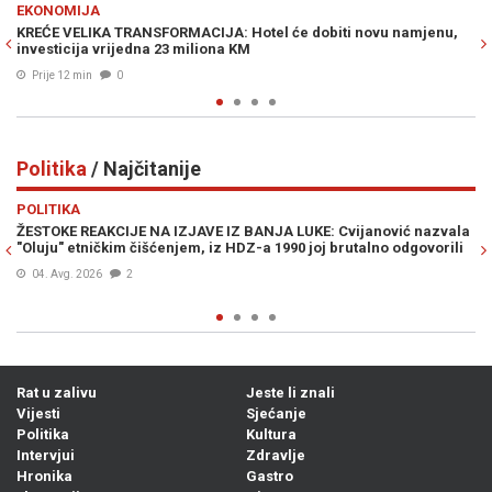
Previous
N
POLITIKA
 novu namjenu,
BRZA POŠTA ZA SPECIJALCE: Kako je EuroExpress pos
logistika za tajne policijske operacije MUP-a RS
Prije 28 min
0
Politika
/ Najčitanije
Previous
N
POLITIKA
janović nazvala
„OD MILETA UZMITE OSTATAK...“: Šokantan snimak Al
talno odgovorili
Vučića na Kupresu izazvao burne reakcije...
04. Avg. 2026
1
Rat u zalivu
Jeste li znali
Vijesti
Sjećanje
Politika
Kultura
Intervjui
Zdravlje
Hronika
Gastro