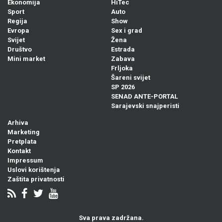
Ekonomija
HiTec
Sport
Auto
Regija
Show
Evropa
Sex i grad
Svijet
Žena
Društvo
Estrada
Mini market
Zabava
Frljoka
Šareni svijet
SP 2026
SENAD ANTE-PORTAL
Sarajevski snajperisti
Arhiva
Marketing
Pretplata
Kontakt
Impressum
Uslovi korištenja
Zaštita privatnosti
Sva prava zadržana.