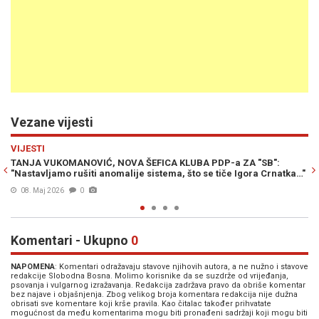
Vezane vijesti
Previous
N
POLITIKA
"SB":
POLITIČKI ZEMLJOTRES U RS: Igor Crnadak napušta Stanivu
ra Crnatka…"
i osniva novu stranku?
15. Mar. 2026
0
Komentari - Ukupno
0
NAPOMENA
: Komentari odražavaju stavove njihovih autora, a ne nužno i stavove
redakcije Slobodna Bosna. Molimo korisnike da se suzdrže od vrijeđanja,
psovanja i vulgarnog izražavanja. Redakcija zadržava pravo da obriše komentar
bez najave i objašnjenja. Zbog velikog broja komentara redakcija nije dužna
obrisati sve komentare koji krše pravila. Kao čitalac također prihvatate
mogućnost da među komentarima mogu biti pronađeni sadržaji koji mogu biti