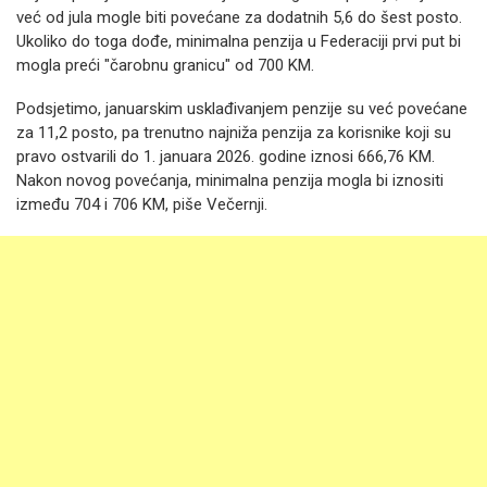
već od jula mogle biti povećane za dodatnih 5,6 do šest posto.
Ukoliko do toga dođe, minimalna penzija u Federaciji prvi put bi
mogla preći "čarobnu granicu" od 700 KM.
Podsjetimo, januarskim usklađivanjem penzije su već povećane
za 11,2 posto, pa trenutno najniža penzija za korisnike koji su
pravo ostvarili do 1. januara 2026. godine iznosi 666,76 KM.
Nakon novog povećanja, minimalna penzija mogla bi iznositi
između 704 i 706 KM, piše Večernji.