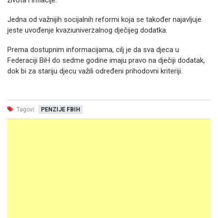
života i inflacije.
Jedna od važnijih socijalnih reformi koja se također najavljuje
jeste uvođenje kvaziuniverzalnog dječijeg dodatka.
Prema dostupnim informacijama, cilj je da sva djeca u
Federaciji BiH do sedme godine imaju pravo na dječiji dodatak,
dok bi za stariju djecu važili određeni prihodovni kriteriji.
Tagovi:
PENZIJE FBIH