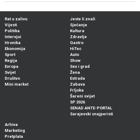
Rat u zalivu
Jeste li znali
Vijesti
Sjećanje
Politika
Kultura
Intervjui
Zdravlje
Hronika
Gastro
Ekonomija
HiTec
Sport
Auto
Regija
Show
Evropa
Sex i grad
Svijet
Žena
Društvo
Estrada
Mini market
Zabava
Frljoka
Šareni svijet
SP 2026
SENAD ANTE-PORTAL
Sarajevski snajperisti
Arhiva
Marketing
Pretplata