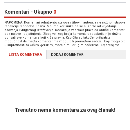
Komentari - Ukupno
0
NAPOMENA
: Komentari odražavaju stavove njihovih autora, a ne nužno i stavove
redakcije Slobodna Bosna. Molimo korisnike da se suzdrže od vrijeđanja,
psovanja i vulgarnog izražavanja. Redakcija zadržava pravo da obriše komentar
bez najave i objašnjenja. Zbog velikog broja komentara redakcija nije dužna
obrisati sve komentare koji krše pravila. Kao čitalac također prihvatate
mogućnost da među komentarima mogu biti pronađeni sadržaji koji mogu biti
u suprotnosti sa vašim vjerskim, moralnim i drugim načelima i uvjerenjima.
LISTA KOMENTARA
DODAJ KOMENTAR
Trenutno nema komentara za ovaj članak!