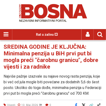
Rat u zalivu 💥
SREDINA GODINE JE KLJUČNA:
Minimalna penzija u BiH prvi put bi
mogla preći "čarobnu granicu", dobre
vijesti i za radnike
Najviše pažnje izazvale su najave novog rasta penzija, koje
bi već od jula mogle biti povećane za dodatnih 5,6 do šest
posto. Ukoliko do toga dođe, minimalna penzija u Federaciji
prvi put bi mogla preći "čarobnu granicu" od 700 KM.
Vijesti
10. Maj 2026
0