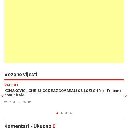
Vezane vijesti
Previous
N
POLITIKA
 ULOZI OHR-a: Tri teme
ŽESTOKA PROZIVKA BIVŠE MINISTRICE: "Ko je
pasoše i zašto Konaković većinu krije 'k'o guj
22. Jun. 2026
0
Komentari - Ukupno
0