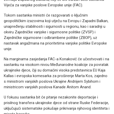
Vijeća za vanjske poslove Evropske unije (FAC).
Tokom sastanka ministri će razgovarati o ključnim
geopolitičkim izazovima koji utječu na Evropu i Zapadni Balkan,
unapređenju stabilnosti i sigurnosti u regionu, kao i saradnji u
okviru Zajedničke vanjske i sigurnosne politike (ZVSP) i
Zajedničke sigurnosne i odbrambene politike (ZBOP), uz
nastavak angažmana na prioritetima vanjske politike Evropske
unije.
Na marginama zasjedanja FAC-a Konaković će učestvovati i na
sastanku na visokom nivou Međunarodne koalicije za povratak
ukrajinske djece, čiji su domaćini visoka predstavnica EU Kaja
Kallas i evropska komesarka za proširenje Marta Kos, zajedno
s ministrom vanjskih poslova Ukrajine Andriijem Sybihom i
ministricom vanjskih poslova Kanade Anitom Anand.
U fokusu sastanka bit će pitanje nezakonite deportacije i
prisilnog transfera ukrajinske djece od strane Ruske Federacije,
uključujući sistematske pokušaje prikrivanja njihovog identiteta i