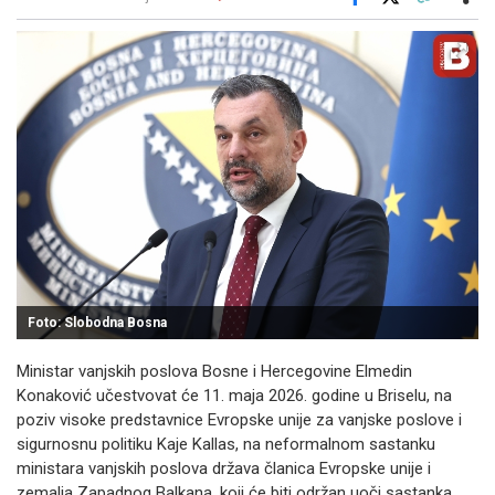
Facebook
X
Kopiraj link
Više
Foto: Slobodna Bosna
Ministar vanjskih poslova Bosne i Hercegovine Elmedin
Konaković učestvovat će 11. maja 2026. godine u Briselu, na
poziv visoke predstavnice Evropske unije za vanjske poslove i
sigurnosnu politiku Kaje Kallas, na neformalnom sastanku
ministara vanjskih poslova država članica Evropske unije i
zemalja Zapadnog Balkana, koji će biti održan uoči sastanka