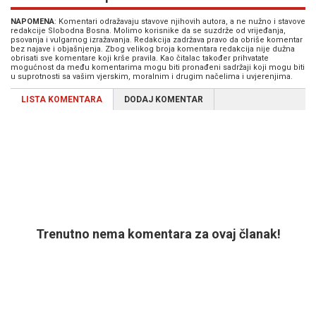
NAPOMENA
: Komentari odražavaju stavove njihovih autora, a ne nužno i stavove
redakcije Slobodna Bosna. Molimo korisnike da se suzdrže od vrijeđanja,
psovanja i vulgarnog izražavanja. Redakcija zadržava pravo da obriše komentar
bez najave i objašnjenja. Zbog velikog broja komentara redakcija nije dužna
obrisati sve komentare koji krše pravila. Kao čitalac također prihvatate
mogućnost da među komentarima mogu biti pronađeni sadržaji koji mogu biti
u suprotnosti sa vašim vjerskim, moralnim i drugim načelima i uvjerenjima.
LISTA KOMENTARA
DODAJ KOMENTAR
Trenutno nema komentara za ovaj članak!