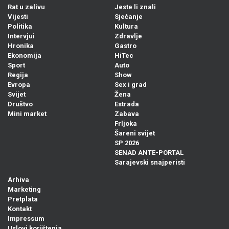
Rat u zalivu
Jeste li znali
Vijesti
Sjećanje
Politika
Kultura
Intervjui
Zdravlje
Hronika
Gastro
Ekonomija
HiTec
Sport
Auto
Regija
Show
Evropa
Sex i grad
Svijet
Žena
Društvo
Estrada
Mini market
Zabava
Frljoka
Šareni svijet
SP 2026
SENAD ANTE-PORTAL
Sarajevski snajperisti
Arhiva
Marketing
Pretplata
Kontakt
Impressum
Uslovi korištenja