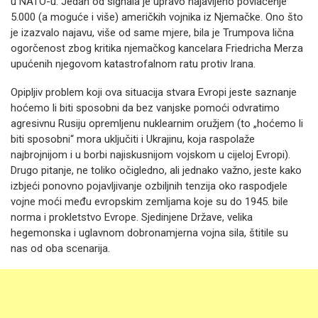
u NATO-u. Jedan od signala je upravo najavljeno povlačenje
5.000 (a moguće i više) američkih vojnika iz Njemačke. Ono što
je izazvalo najavu, više od same mjere, bila je Trumpova lična
ogorčenost zbog kritika njemačkog kancelara Friedricha Merza
upućenih njegovom katastrofalnom ratu protiv Irana.
Opipljiv problem koji ova situacija stvara Evropi jeste saznanje
hoćemo li biti sposobni da bez vanjske pomoći odvratimo
agresivnu Rusiju opremljenu nuklearnim oružjem (to „hoćemo li
biti sposobni“ mora uključiti i Ukrajinu, koja raspolaže
najbrojnijom i u borbi najiskusnijom vojskom u cijeloj Evropi).
Drugo pitanje, ne toliko očigledno, ali jednako važno, jeste kako
izbjeći ponovno pojavljivanje ozbiljnih tenzija oko raspodjele
vojne moći među evropskim zemljama koje su do 1945. bile
norma i prokletstvo Evrope. Sjedinjene Države, velika
hegemonska i uglavnom dobronamjerna vojna sila, štitile su
nas od oba scenarija.