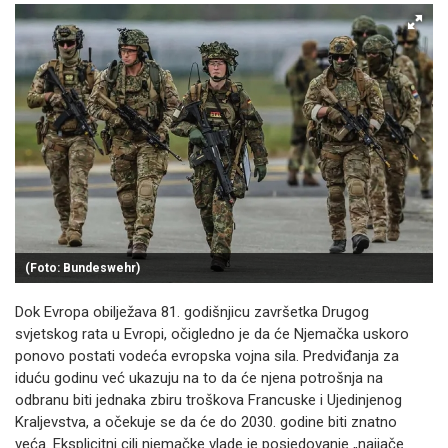
(Foto: Bundeswehr)
Dok Evropa obilježava 81. godišnjicu završetka Drugog
svjetskog rata u Evropi, očigledno je da će Njemačka uskoro
ponovo postati vodeća evropska vojna sila. Predviđanja za
iduću godinu već ukazuju na to da će njena potrošnja na
odbranu biti jednaka zbiru troškova Francuske i Ujedinjenog
Kraljevstva, a očekuje se da će do 2030. godine biti znatno
veća. Eksplicitni cilj njemačke vlade je posjedovanje „najjače