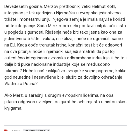
Devedesetih godina, Merzov prethodnik, veliki Helmut Kohl,
integrisao je tek ujedinjenu Njemačku u evropsko jedinstveno
tržište i monetarnu uniju. Njegova zemlja je imala najviše koristi
od te integracije. Sada Merz mora sebi postaviti cilj da učini isto
u pogledu sigurnosti. Rješenja neće biti tako jasna kao ona za
jedinstveno tržište i valutu, ni izbliza, i neće se ograničiti samo
na EU. Kada dođe trenutak istine, konačni test bit će odgovori
na dva pitanja: hoće li njemački susjedi smatrati da postoji
autentično integrisana evropska odbrambena industrija ili će to i
dalje biti puke nacionalne industrije koje se međusobno
takmiče? Hoće li naše isključivo evropske vojne pripreme, koliko
god neuredne i nesavršene bile, služiti za dovoljno odvraćanje
Vladimira Putina?
Ako Merz, u saradnji s drugim evropskim liderima, na oba
pitanja odgovori uvjerljivo, osigurat će sebi mjesto u historijskim
knjigama.