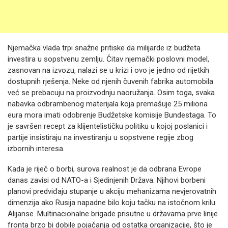
Njemačka vlada trpi snažne pritiske da milijarde iz budžeta
investira u sopstvenu zemlju. Čitav njemački poslovni model,
zasnovan na izvozu, nalazi se u krizi i ovo je jedno od rijetkih
dostupnih rješenja. Neke od njenih čuvenih fabrika automobila
već se prebacuju na proizvodnju naoružanja. Osim toga, svaka
nabavka odbrambenog materijala koja premašuje 25 miliona
eura mora imati odobrenje Budžetske komisije Bundestaga. To
je savršen recept za klijentelističku politiku u kojoj poslanici i
partije insistiraju na investiranju u sopstvene regije zbog
izbornih interesa.
Kada je riječ o borbi, surova realnost je da odbrana Evrope
danas zavisi od NATO-a i Sjedinjenih Država. Njihovi borbeni
planovi predviđaju stupanje u akciju mehanizama nevjerovatnih
dimenzija ako Rusija napadne bilo koju tačku na istočnom krilu
Alijanse. Multinacionalne brigade prisutne u državama prve linije
fronta brzo bi dobile pojačanja od ostatka organizacije, što je