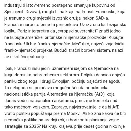
industriju (i istovremeno postepeno smanjuje kupovinu od
Sjedinjenih Država), mogla bi na kraju nadmašiti Francusku, koja
je trenutno drugi svjetski izvoznik oružja, nakon SAD-a.
Francuze naročito brine ta perspektiva. Uz izvrsnu kartezijansku
logiku, Pariz interpretira da „evropski suverenitet“ znači jedno:
ne kupujte američke, britanske ni njemačke proizvode! Kupujte
francuske! Ili bar franko-njemačke. Međutim, najveći zajednički
franko-njemački projekat, Budući zračni borbeni sistem, nalazi
se u kritičnoj situaciji.
Ipak, Francuzi nisu jedini uznemireni idejom da Njemačka na
kraju dominira odbrambenim sektorom. Poljska desnica osjeća
paniku zbog toga. I drugi Evropljani počinju osjećati nelagodu.
Ta nelagoda se pojačava mogućnošću da populistička
nacionalistička partija Alternativa za Njemačku (AfD), koja
danas vodi u nacionalnim anketama, preuzme kontrolu nad
tako moćnom vojskom. Zapravo, najvjerovatnije je da bi AfD
vratio politiku popuštanja prema Moskvi. Ali ko zna kakva će biti
njemačka politika na srednji rok, u horizontu planiranja vojne
strategije za 2035? Na kraju krajeva, prije deset godina niko nije