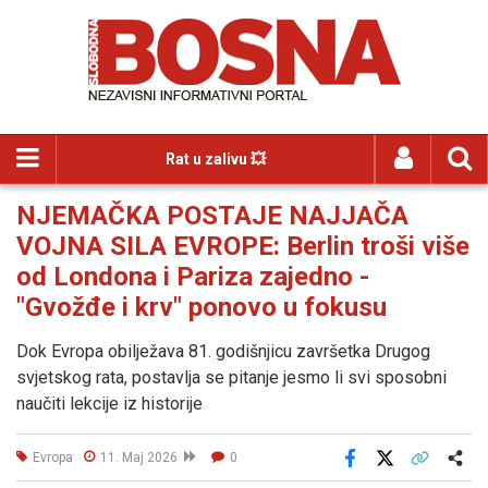
Rat u zalivu 💥
NJEMAČKA POSTAJE NAJJAČA
VOJNA SILA EVROPE: Berlin troši više
od Londona i Pariza zajedno -
"Gvožđe i krv" ponovo u fokusu
Dok Evropa obilježava 81. godišnjicu završetka Drugog
svjetskog rata, postavlja se pitanje jesmo li svi sposobni
naučiti lekcije iz historije
Evropa
11. Maj 2026
0
Facebook
X
Kopiraj link
Više