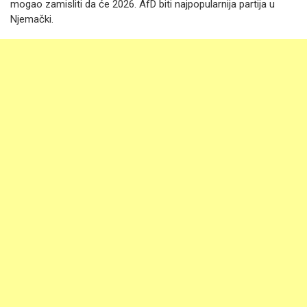
mogao zamisliti da će 2026. AfD biti najpopularnija partija u
Njemački.