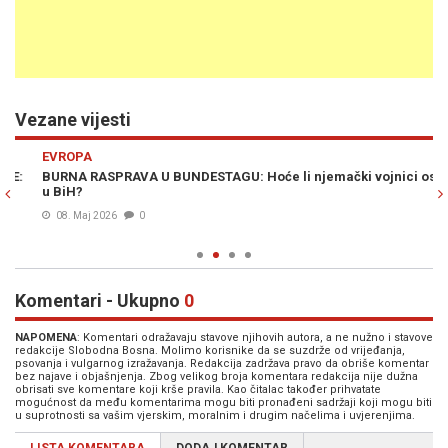
Vezane vijesti
Previous
N
EVROPA
E
BURNA RASPRAVA U BUNDESTAGU: Hoće li njemački vojnici ostati
NJ
u BiH?
"O
pa
08. Maj 2026
0
Komentari - Ukupno
0
NAPOMENA
: Komentari odražavaju stavove njihovih autora, a ne nužno i stavove
redakcije Slobodna Bosna. Molimo korisnike da se suzdrže od vrijeđanja,
psovanja i vulgarnog izražavanja. Redakcija zadržava pravo da obriše komentar
bez najave i objašnjenja. Zbog velikog broja komentara redakcija nije dužna
obrisati sve komentare koji krše pravila. Kao čitalac također prihvatate
mogućnost da među komentarima mogu biti pronađeni sadržaji koji mogu biti
u suprotnosti sa vašim vjerskim, moralnim i drugim načelima i uvjerenjima.