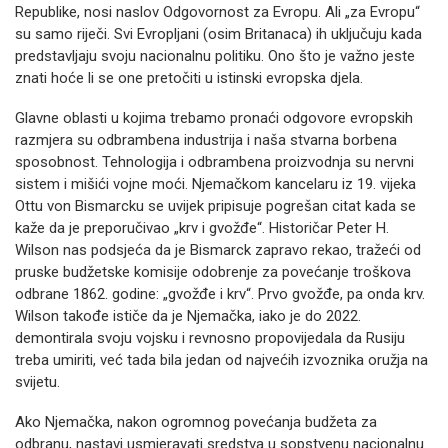
Republike, nosi naslov Odgovornost za Evropu. Ali „za Evropu“
su samo riječi. Svi Evropljani (osim Britanaca) ih uključuju kada
predstavljaju svoju nacionalnu politiku. Ono što je važno jeste
znati hoće li se one pretočiti u istinski evropska djela.
Glavne oblasti u kojima trebamo pronaći odgovore evropskih
razmjera su odbrambena industrija i naša stvarna borbena
sposobnost. Tehnologija i odbrambena proizvodnja su nervni
sistem i mišići vojne moći. Njemačkom kancelaru iz 19. vijeka
Ottu von Bismarcku se uvijek pripisuje pogrešan citat kada se
kaže da je preporučivao „krv i gvožđe“. Historičar Peter H.
Wilson nas podsjeća da je Bismarck zapravo rekao, tražeći od
pruske budžetske komisije odobrenje za povećanje troškova
odbrane 1862. godine: „gvožđe i krv“. Prvo gvožđe, pa onda krv.
Wilson takođe ističe da je Njemačka, iako je do 2022.
demontirala svoju vojsku i revnosno propovijedala da Rusiju
treba umiriti, već tada bila jedan od najvećih izvoznika oružja na
svijetu.
Ako Njemačka, nakon ogromnog povećanja budžeta za
odbranu, nastavi usmjeravati sredstva u sopstvenu nacionalnu