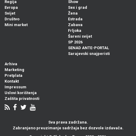
Regija
Show
Evropa
Sex i grad
Svijet
Žena
Društvo
Estrada
Mini market
Zabava
Frljoka
Šareni svijet
SP 2026
SENAD ANTE-PORTAL
Sarajevski snajperisti
Arhiva
Marketing
Pretplata
Kontakt
Impressum
Uslovi korištenja
Zaštita privatnosti
Sva prava zadržana.
Zabranjeno preuzimanje sadržaja bez dozvole izdavača.