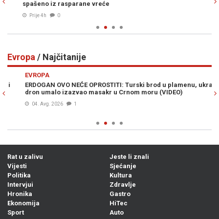
spašeno iz rasparane vreće
Za
Prije 4h
0
Evropa
/ Najčitanije
Previous
N
EVROPA
E
ERDOGAN OVO NEĆE OPROSTITI: Turski brod u plamenu, ukrajinski
"G
dron umalo izazvao masakr u Crnom moru (VIDEO)
ST
no
04. Avg. 2026
1
Rat u zalivu
Jeste li znali
Vijesti
Sjećanje
Politika
Kultura
Intervjui
Zdravlje
Hronika
Gastro
Ekonomija
HiTec
Sport
Auto