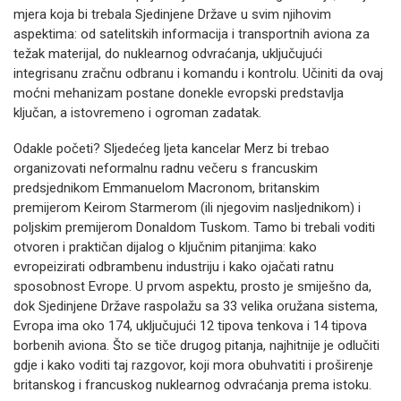
mjera koja bi trebala Sjedinjene Države u svim njihovim
aspektima: od satelitskih informacija i transportnih aviona za
težak materijal, do nuklearnog odvraćanja, uključujući
integrisanu zračnu odbranu i komandu i kontrolu. Učiniti da ovaj
moćni mehanizam postane donekle evropski predstavlja
ključan, a istovremeno i ogroman zadatak.
Odakle početi? Sljedećeg ljeta kancelar Merz bi trebao
organizovati neformalnu radnu večeru s francuskim
predsjednikom Emmanuelom Macronom, britanskim
premijerom Keirom Starmerom (ili njegovim nasljednikom) i
poljskim premijerom Donaldom Tuskom. Tamo bi trebali voditi
otvoren i praktičan dijalog o ključnim pitanjima: kako
evropeizirati odbrambenu industriju i kako ojačati ratnu
sposobnost Evrope. U prvom aspektu, prosto je smiješno da,
dok Sjedinjene Države raspolažu sa 33 velika oružana sistema,
Evropa ima oko 174, uključujući 12 tipova tenkova i 14 tipova
borbenih aviona. Što se tiče drugog pitanja, najhitnije je odlučiti
gdje i kako voditi taj razgovor, koji mora obuhvatiti i proširenje
britanskog i francuskog nuklearnog odvraćanja prema istoku.