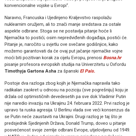
konvencionalne vojske u Evropi“.
Naravno, Francuska i Ujedinjeno Kraljevstvo raspolažu
nuklearnim oružjem, ali to znači manje sredstava za ostale
aspekte odbrane. Stoga se ne postavlja pitanje hoće li
Njemačka to postići; osim nepredviđenih događaja, postići će.
Pitanje je, naročito u svjetlu ove svečane godišnjice, kako
možemo garantovati da će ovaj put jačanje njemačke vojne
moći biti pozitivan korak za cijelu Evropu, prenosi
Bosna.hr
pisanje profesora evropskih studija na Univerzitetu u Oxfordu
Timothyja Gartona Asha
za španski
El Pais.
Postoje dva razloga zbog kojih je Njemačka napravila tako
radikalan zaokret u odnosu na poziciju (sve pogrešniju) koju je
držala od optimističnih devedesetih pa sve dok Vladimir Putin
nije naredio invaziju na Ukrajinu 24. februara 2022. Prvi razlog je
upravo ta ruska agresija. U Berlinu vlada sve veći konsenzus da
se Putin neće zaustaviti na Ukrajini. Drugi razlog je taj što je
predsjednik Sjedinjenih Država, Donald Trump, doveo u pitanje
posvećenost svoje zemlje odbrani Evrope, utjelovljenu od 1949.