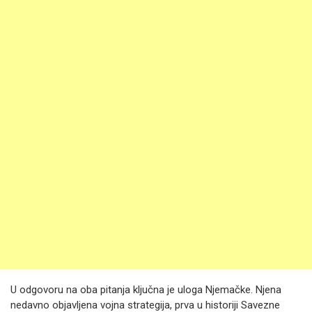
U odgovoru na oba pitanja ključna je uloga Njemačke. Njena
nedavno objavljena vojna strategija, prva u historiji Savezne