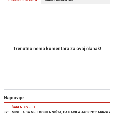
LISTA KOMENTARA
DODAJ KOMENTAR
Trenutno nema komentara za ovaj članak!
Najnovije
Previous
N
ŠARENI SVIJET
SV
"
MISLILA DA NIJE DOBILA NIŠTA, PA BACILA JACKPOT: Milion eura
S