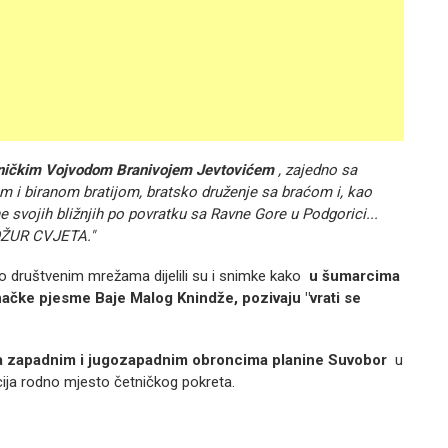
etničkim Vojvodom Branivojem Jevtovićem
, zajedno sa
 i biranom bratijom, bratsko druženje sa braćom i, kao
svojih bližnjih po povratku sa Ravne Gore u Podgorici...
OŽUR CVJETA."
Po društvenim mrežama dijelili su i snimke kako
u šumarcima
načke pjesme Baje Malog Knindže, pozivaju "vrati se
 na zapadnim i jugozapadnim obroncima planine Suvobor
u
cija rodno mjesto četničkog pokreta.