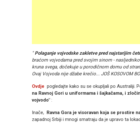
"
Polaganje vojvodske zakletve pred najstarijim č
braćom vojvodama pred svojim sinom - nasljednikom
kruna svega, dočekuje u porodičnom domu od strane 
Ovaj Vojvoda nije džabe krečio... JOŠ KOSOVOM B
Ovdje
pogledajte kako su se okupljali po Australiji. 
na Ravnoj Gori u uniformama i šajkačama, i zloči
vojvodo"
:
Inače,
Ravna Gora je visoravan koja se prostire
zapadnoj Srbiji i mnogi smatraju da je upravo ta loka