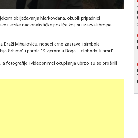
Foto:
tijekom obilježavanja Markovdana, okupili pripadnici
e i jezike nacionalističke pokliče koji su izazvali brojne
 Draži Mihailoviću, noseći crne zastave i simbole
bija Srbima" i parole "S vjerom u Boga – sloboda ili smrt".
 a fotografije i videosnimci okupljanja ubrzo su se proširili