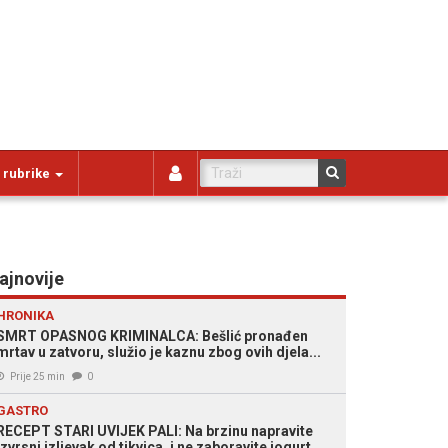
 rubrike
ajnovije
HRONIKA
SMRT OPASNOG KRIMINALCA: Bešlić pronađen
mrtav u zatvoru, služio je kaznu zbog ovih djela...
Prije 25 min
0
GASTRO
RECEPT STARI UVIJEK PALI: Na brzinu napravite
izvrsni izljevak od tikvica, i ne zaboravite jogurt...