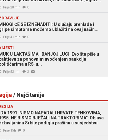
Prije 28 min
0
ZDRAVLJE
MNOGI ĆE SE IZNENADITI: U slučaju prehlade i
gripe simptome možemo ublažiti na ovaj način...
Prije 41 min
0
VIJESTI
MUK U LAKTAŠIMA I BANJOJ LUCI: Evo šta piše u
zahtjevu za ponovnim uvođenjem sankcija
političarima u RS-u...
Prije 52 min
2
egija
/ Najčitanije
REGIJA
"DA 1991. NISMO NAPADALI HRVATE TENKOVIMA,
1995. NE BISMO BJEŽALI NA TRAKTORIMA": Objava
državljanina Srbije podigla prašinu u susjedstvu
Prije 15h
0