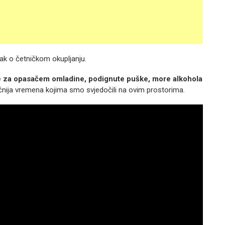
tak o četničkom okupljanju.
e za opasačem omladine, podignute puške, more alkohola
čnija vremena kojima smo svjedočili na ovim prostorima.