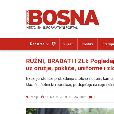
Rat u zalivu 💥
Vijesti
Politika
Intervju
RUŽNI, BRADATI I ZLI: Pogledajt
uz oružje, pokliče, uniforme i 
Bacanje stolica, probadanje stolova nožem, kame
klasični četnički repertoar, podsjećaju na najmra
Regija
11. Maj 2026
11. Maj 2026
0