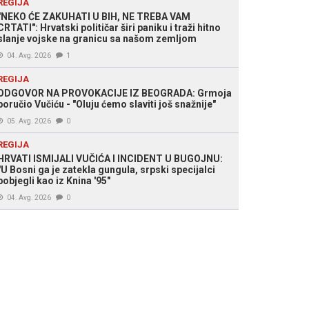
REGIJA
 Agencije
"NEKO ĆE ZAKUHATI U BIH, NE TREBA VAM
CRTATI": Hrvatski političar širi paniku i traži hitno
slanje vojske na granicu sa našom zemljom
04. Avg. 2026
1
REGIJA
ODGOVOR NA PROVOKACIJE IZ BEOGRADA: Grmoja
poručio Vučiću - "Oluju ćemo slaviti još snažnije"
05. Avg. 2026
0
REGIJA
HRVATI ISMIJALI VUČIĆA I INCIDENT U BUGOJNU:
"U Bosni ga je zatekla gungula, srpski specijalci
pobjegli kao iz Knina '95"
04. Avg. 2026
0