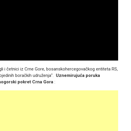
li i četnici iz Crne Gore, bosanskohercegovačkog entiteta RS,
pojedinih boračkih udruženja".
Uznemirujuća poruka
vnogorski pokret Crna Gora
: