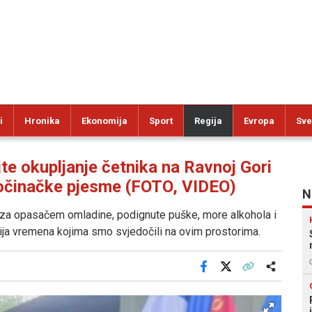
i
Hronika
Ekonomija
Sport
Regija
Evropa
Sve
e okupljanje četnika na Ravnoj Gori
zločinačke pjesme (FOTO, VIDEO)
N
 za opasačem omladine, podignute puške, more alkohola i
čnija vremena kojima smo svjedočili na ovim prostorima.
Facebook
X
Kopiraj link
Više