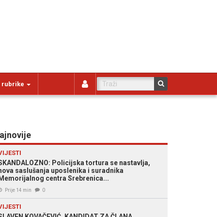
 rubrike
ajnovije
VIJESTI
SKANDALOZNO: Policijska tortura se nastavlja,
nova saslušanja uposlenika i suradnika
Memorijalnog centra Srebrenica...
Prije 14 min
0
VIJESTI
SLAVEN KOVAČEVIĆ, KANDIDAT ZA ČLANA