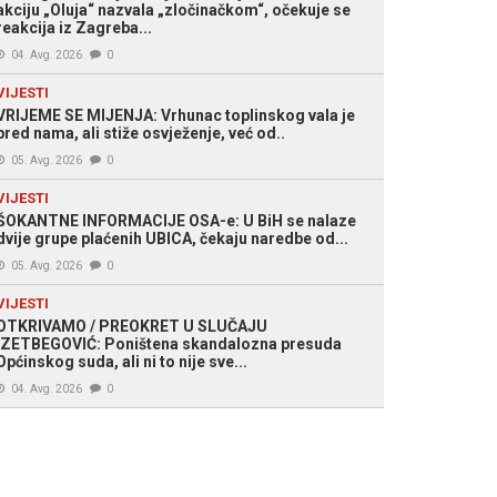
akciju „Oluja“ nazvala „zločinačkom“, očekuje se
reakcija iz Zagreba...
04. Avg. 2026
0
VIJESTI
VRIJEME SE MIJENJA: Vrhunac toplinskog vala je
pred nama, ali stiže osvježenje, već od..
05. Avg. 2026
0
VIJESTI
ŠOKANTNE INFORMACIJE OSA-e: U BiH se nalaze
dvije grupe plaćenih UBICA, čekaju naredbe od...
05. Avg. 2026
0
VIJESTI
OTKRIVAMO / PREOKRET U SLUČAJU
IZETBEGOVIĆ: Poništena skandalozna presuda
Općinskog suda, ali ni to nije sve...
04. Avg. 2026
0