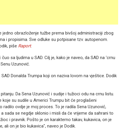
de jedno obrazloženje tužbe prema bivšoj administraciji zbog
ama i propisima. Sve odluke su potpisane tzv. autopenom.
odik, piše
Raport
.
čuo sa ljudima u SAD. Cilj je, kako je naveo, da SAD na 'crnu
u Senu Uzunović.
a SAD Donalda Trumpa koji on naziva lovom na vještice. Dodik
anju. Da Sena Uzunović i sudije i tužioci odu na crnu listu.
e koje su sudile u Americi Trumpu bit će proglašeni
 radilo ovdje je moj proces. To je radila Sena Uzunović,
a, a sada se negdje sklonio i misli da će vrijeme da sahrani to
ioc i pravnik. Pošto je on karakterno takav, kukavica, on je
e, ali on je bio kukavica", naveo je Dodik.