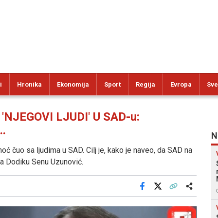
i
Hronika
Ekonomija
Sport
Regija
Evropa
Sve
NJEGOVI LJUDI' U SAD-u:
..
N
oć čuo sa ljudima u SAD. Cilj je, kako je naveo, da SAD na
dila Dodiku Senu Uzunović.
Facebook
X
Kopiraj link
Više