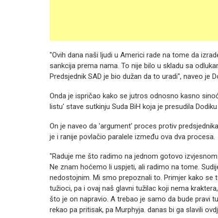
"Ovih dana naši ljudi u Americi rade na tome da izra
sankcija prema nama. To nije bilo u skladu sa odluk
Predsjednik SAD je bio dužan da to uradi", naveo je D
Onda je ispričao kako se jutros odnosno kasno sinoć 
listu' stave sutkinju Suda BiH koja je presudila Dodik
On je naveo da 'argument' proces protiv predsjednik
je i ranije povlačio paralele između ova dva procesa.
"Raduje me što radimo na jednom gotovo izvjesnom pit
Ne znam hoćemo li uspjeti, ali radimo na tome. Sudij
nedostojnim. Mi smo prepoznali to. Primjer kako se to
tužioci, pa i ovaj naš glavni tužilac koji nema krakter
što je on napravio. A trebao je samo da bude pravi tuž
rekao pa pritisak, pa Murphyja. danas bi ga slavili ovdj