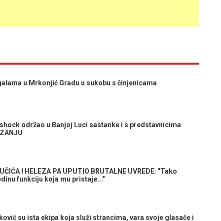
alama u Mrkonjić Gradu u sukobu s činjenicama
shock održao u Banjoj Luci sastanke i s predstavnicima
RIZANJU
UČIĆA I HELEZA PA UPUTIO BRUTALNE UVREDE: "Tako
inu funkciju koja mu pristaje..."
vić su ista ekipa koja služi strancima, vara svoje glasače i