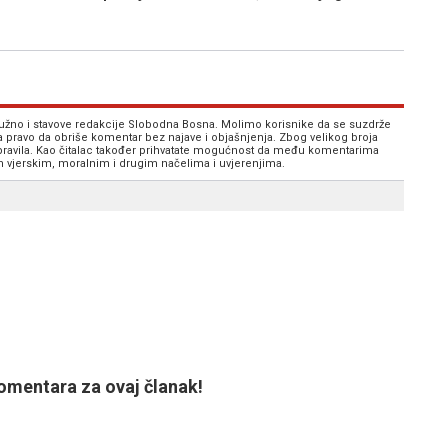
 nužno i stavove redakcije Slobodna Bosna. Molimo korisnike da se suzdrže
va pravo da obriše komentar bez najave i objašnjenja. Zbog velikog broja
 pravila. Kao čitalac također prihvatate mogućnost da među komentarima
im vjerskim, moralnim i drugim načelima i uvjerenjima.
mentara za ovaj članak!