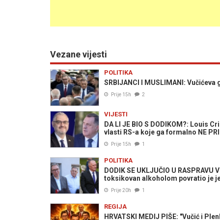
Vezane vijesti
POLITIKA
SRBIJANCI I MUSLIMANI: Vučićeva g
Prije 15h
2
VIJESTI
DA LI JE BIO S DODIKOM?: Louis Cri
vlasti RS-a koje ga formalno NE P
Prije 15h
1
POLITIKA
DODIK SE UKLJUČIO U RASPRAVU V
toksikovan alkoholom povratio je jed
Prije 20h
1
REGIJA
HRVATSKI MEDIJ PIŠE: "Vučić i Plenko