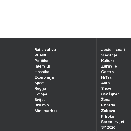
Rat u zalivu
Jeste li znali
Vijesti
Sjećanje
Politika
Kultura
Intervjui
Zdravlje
Hronika
Gastro
Ekonomija
HiTec
Sport
Auto
Regija
Show
Evropa
Sex i grad
Svijet
Žena
Društvo
Estrada
Mini market
Zabava
Frljoka
Šareni svijet
SP 2026