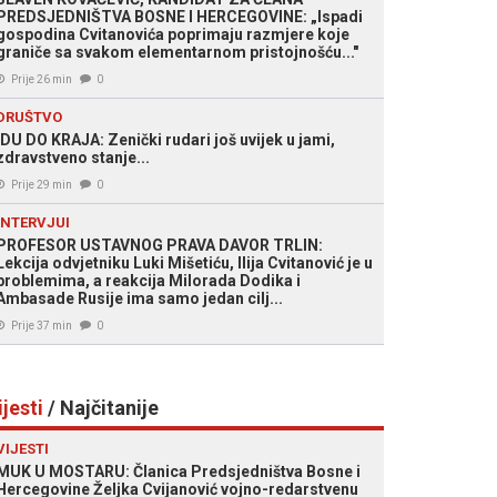
PREDSJEDNIŠTVA BOSNE I HERCEGOVINE: „Ispadi
gospodina Cvitanovića poprimaju razmjere koje
graniče sa svakom elementarnom pristojnošću..."
Prije 26 min
0
DRUŠTVO
IDU DO KRAJA: Zenički rudari još uvijek u jami,
zdravstveno stanje...
Prije 29 min
0
INTERVJUI
PROFESOR USTAVNOG PRAVA DAVOR TRLIN:
Lekcija odvjetniku Luki Mišetiću, Ilija Cvitanović je u
problemima, a reakcija Milorada Dodika i
Ambasade Rusije ima samo jedan cilj...
Prije 37 min
0
ijesti
/ Najčitanije
VIJESTI
MUK U MOSTARU: Članica Predsjedništva Bosne i
Hercegovine Željka Cvijanović vojno-redarstvenu