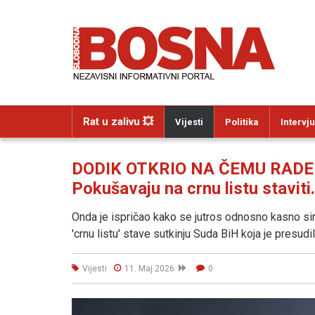
Rat u zalivu 💥
Vijesti
Politika
Intervju
DODIK OTKRIO NA ČEMU RADE '
Pokušavaju na crnu listu staviti.
Onda je ispričao kako se jutros odnosno kasno sin
'crnu listu' stave sutkinju Suda BiH koja je presu
Vijesti
11. Maj 2026
0