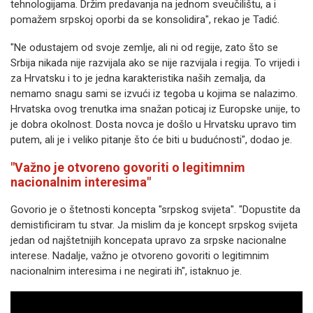
tehnologijama. Držim predavanja na jednom sveučilištu, a i
pomažem srpskoj oporbi da se konsolidira", rekao je Tadić.
"Ne odustajem od svoje zemlje, ali ni od regije, zato što se
Srbija nikada nije razvijala ako se nije razvijala i regija. To vrijedi i
za Hrvatsku i to je jedna karakteristika naših zemalja, da
nemamo snagu sami se izvući iz tegoba u kojima se nalazimo.
Hrvatska ovog trenutka ima snažan poticaj iz Europske unije, to
je dobra okolnost. Dosta novca je došlo u Hrvatsku upravo tim
putem, ali je i veliko pitanje što će biti u budućnosti", dodao je.
"Važno je otvoreno govoriti o legitimnim
nacionalnim interesima"
Govorio je o štetnosti koncepta "srpskog svijeta". "Dopustite da
demistificiram tu stvar. Ja mislim da je koncept srpskog svijeta
jedan od najštetnijih koncepata upravo za srpske nacionalne
interese. Nadalje, važno je otvoreno govoriti o legitimnim
nacionalnim interesima i ne negirati ih", istaknuo je.