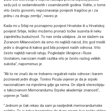
sežu još iz sedamdesetih i osamdesetih godina. Vidite, o tome
vrlo često govorim, nepoznavanje povijesti tragično je i za
jednu i za drugu zemlju", naveo je.
Kada mi u Srbiji ne poznajemo povijest Hrvatske ili u Hrvatskoj
povijest Srbije, teško možemo pronaći točke susreta ili neku
zajedničku budućnost. To nas onda udaljava. Ja se slažem sa
Zoranom Milanovićem da smo mi najbliži narod, što god mislili
jedni o drugima ili kakva god bila povijest naših odnosa. Vrlo
često najbliži narodi ratuju. Pogledajte Ukrajince i Ruse.
Uostalom, narcizam malih razlika vrlo je često razlog velikih
sukoba", napomenuo je.
"Ali to ne znači da ne trebamo regulirati naše odnose i barem
poznavati jedni druge. Tonino Picula uvjeren je da je srpski
nacionalizam na mjestima gdje ga nema. On slijedi stereotipiju
o takozvanom Memorandumu Srpske akademije znanosti",
uvjeren je Tadić.
"Jednom je čak rekao da sam ja nasljednik memorandumske