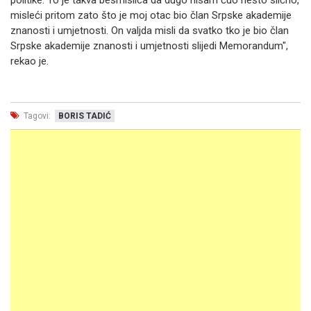
politike. To je takva besmislica da dugo nisam čuo nešto slično,
misleći pritom zato što je moj otac bio član Srpske akademije
znanosti i umjetnosti. On valjda misli da svatko tko je bio član
Srpske akademije znanosti i umjetnosti slijedi Memorandum",
rekao je.
Tagovi:
BORIS TADIĆ