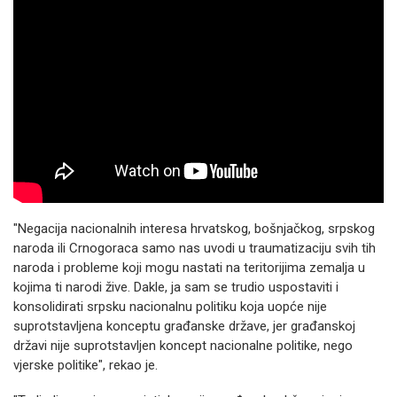
"Negacija nacionalnih interesa hrvatskog, bošnjačkog, srpskog
naroda ili Crnogoraca samo nas uvodi u traumatizaciju svih tih
naroda i probleme koji mogu nastati na teritorijima zemalja u
kojima ti narodi žive. Dakle, ja sam se trudio uspostaviti i
konsolidirati srpsku nacionalnu politiku koja uopće nije
suprotstavljena konceptu građanske države, jer građanskoj
državi nije suprotstavljen koncept nacionalne politike, nego
vjerske politike", rekao je.