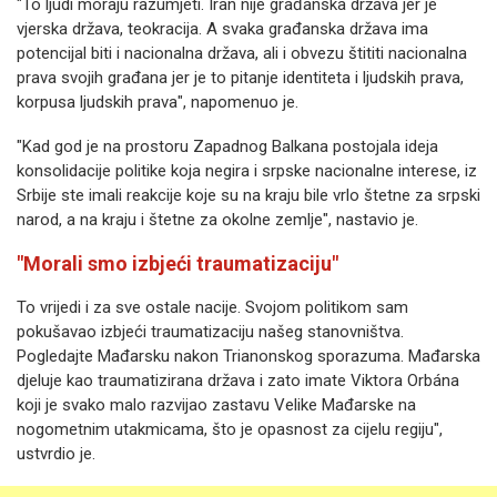
"To ljudi moraju razumjeti. Iran nije građanska država jer je
vjerska država, teokracija. A svaka građanska država ima
potencijal biti i nacionalna država, ali i obvezu štititi nacionalna
prava svojih građana jer je to pitanje identiteta i ljudskih prava,
korpusa ljudskih prava", napomenuo je.
"Kad god je na prostoru Zapadnog Balkana postojala ideja
konsolidacije politike koja negira i srpske nacionalne interese, iz
Srbije ste imali reakcije koje su na kraju bile vrlo štetne za srpski
narod, a na kraju i štetne za okolne zemlje", nastavio je.
"Morali smo izbjeći traumatizaciju"
To vrijedi i za sve ostale nacije. Svojom politikom sam
pokušavao izbjeći traumatizaciju našeg stanovništva.
Pogledajte Mađarsku nakon Trianonskog sporazuma. Mađarska
djeluje kao traumatizirana država i zato imate Viktora Orbána
koji je svako malo razvijao zastavu Velike Mađarske na
nogometnim utakmicama, što je opasnost za cijelu regiju",
ustvrdio je.