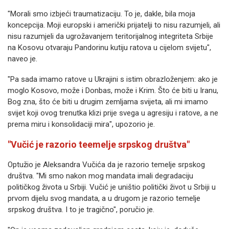
"Morali smo izbjeći traumatizaciju. To je, dakle, bila moja
koncepcija. Moji europski i američki prijatelji to nisu razumjeli, ali
nisu razumjeli da ugrožavanjem teritorijalnog integriteta Srbije
na Kosovu otvaraju Pandorinu kutiju ratova u cijelom svijetu",
naveo je.
"Pa sada imamo ratove u Ukrajini s istim obrazloženjem: ako je
moglo Kosovo, može i Donbas, može i Krim. Što će biti u Iranu,
Bog zna, što će biti u drugim zemljama svijeta, ali mi imamo
svijet koji ovog trenutka klizi prije svega u agresiju i ratove, a ne
prema miru i konsolidaciji mira", upozorio je.
"Vučić je razorio teemelje srpskog društva"
Optužio je Aleksandra Vučića da je razorio temelje srpskog
društva. "Mi smo nakon mog mandata imali degradaciju
političkog života u Srbiji. Vučić je uništio politički život u Srbiji u
prvom dijelu svog mandata, a u drugom je razorio temelje
srpskog društva. I to je tragično", poručio je.