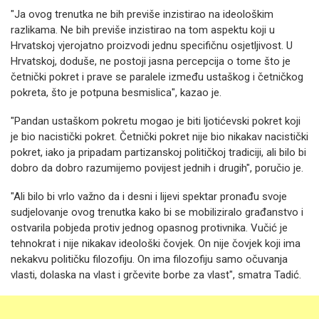
"Ja ovog trenutka ne bih previše inzistirao na ideološkim
razlikama. Ne bih previše inzistirao na tom aspektu koji u
Hrvatskoj vjerojatno proizvodi jednu specifičnu osjetljivost. U
Hrvatskoj, doduše, ne postoji jasna percepcija o tome što je
četnički pokret i prave se paralele između ustaškog i četničkog
pokreta, što je potpuna besmislica", kazao je.
"Pandan ustaškom pokretu mogao je biti ljotićevski pokret koji
je bio nacistički pokret. Četnički pokret nije bio nikakav nacistički
pokret, iako ja pripadam partizanskoj političkoj tradiciji, ali bilo bi
dobro da dobro razumijemo povijest jednih i drugih", poručio je.
"Ali bilo bi vrlo važno da i desni i lijevi spektar pronađu svoje
sudjelovanje ovog trenutka kako bi se mobiliziralo građanstvo i
ostvarila pobjeda protiv jednog opasnog protivnika. Vučić je
tehnokrat i nije nikakav ideološki čovjek. On nije čovjek koji ima
nekakvu političku filozofiju. On ima filozofiju samo očuvanja
vlasti, dolaska na vlast i grčevite borbe za vlast", smatra Tadić.