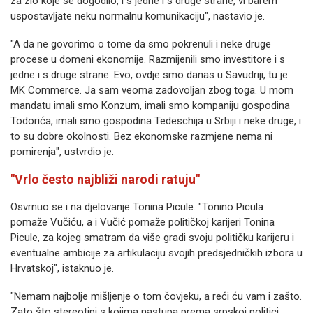
za zlo koje se dogodilo, i s jedne i s druge strane, vi barem
uspostavljate neku normalnu komunikaciju", nastavio je.
"A da ne govorimo o tome da smo pokrenuli i neke druge
procese u domeni ekonomije. Razmijenili smo investitore i s
jedne i s druge strane. Evo, ovdje smo danas u Savudriji, tu je
MK Commerce. Ja sam veoma zadovoljan zbog toga. U mom
mandatu imali smo Konzum, imali smo kompaniju gospodina
Todorića, imali smo gospodina Tedeschija u Srbiji i neke druge, i
to su dobre okolnosti. Bez ekonomske razmjene nema ni
pomirenja", ustvrdio je.
"Vrlo često najbliži narodi ratuju"
Osvrnuo se i na djelovanje Tonina Picule. "Tonino Picula
pomaže Vučiću, a i Vučić pomaže političkoj karijeri Tonina
Picule, za kojeg smatram da više gradi svoju političku karijeru i
eventualne ambicije za artikulaciju svojih predsjedničkih izbora u
Hrvatskoj", istaknuo je.
"Nemam najbolje mišljenje o tom čovjeku, a reći ću vam i zašto.
Zato što stereotipi s kojima nastupa prema srpskoj politici