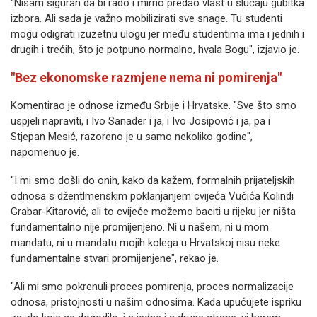
"Nisam siguran da bi rado i mirno predao vlast u slučaju gubitka
izbora. Ali sada je važno mobilizirati sve snage. Tu studenti
mogu odigrati izuzetnu ulogu jer među studentima ima i jednih i
drugih i trećih, što je potpuno normalno, hvala Bogu", izjavio je.
"Bez ekonomske razmjene nema ni pomirenja"
Komentirao je odnose između Srbije i Hrvatske. "Sve što smo
uspjeli napraviti, i Ivo Sanader i ja, i Ivo Josipović i ja, pa i
Stjepan Mesić, razoreno je u samo nekoliko godine",
napomenuo je.
"I mi smo došli do onih, kako da kažem, formalnih prijateljskih
odnosa s džentlmenskim poklanjanjem cvijeća Vučića Kolindi
Grabar-Kitarović, ali to cvijeće možemo baciti u rijeku jer ništa
fundamentalno nije promijenjeno. Ni u našem, ni u mom
mandatu, ni u mandatu mojih kolega u Hrvatskoj nisu neke
fundamentalne stvari promijenjene", rekao je.
"Ali mi smo pokrenuli proces pomirenja, proces normalizacije
odnosa, pristojnosti u našim odnosima. Kada upućujete ispriku