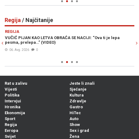
Regija
/ Najčitanije
Previous
N
REGIJA
R
VUČIĆ PIJAN KAO LETVA OBRAĆA SE NACIJI: “Ova ti je lepa
SR
pesma, prelepa…” (VIDEO)
su
06. Avg. 2026
0
Rat u zalivu
Jeste li znali
Vijesti
Sjećanje
Politika
Kultura
Intervjui
Zdravlje
Hronika
Gastro
Ekonomija
HiTec
Sport
Auto
Regija
Show
Evropa
Sex i grad
Svijet
Žena