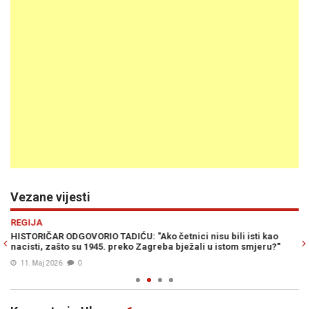
Vezane vijesti
Previous
N
REGIJA
R
is
HISTORIČAR ODGOVORIO TADIĆU: "Ako četnici nisu bili isti kao
AN
nacisti, zašto su 1945. preko Zagreba bježali u istom smjeru?"
ži
11. Maj 2026
0