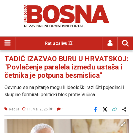
Rat u zalivu 💥
TADIĆ IZAZVAO BURU U HRVATSKOJ:
"Povlačenje paralela između ustaša i
četnika je potpuna besmislica"
Osvrnuo se na pitanje mogu li ideološki različiti pojedinci i
skupine formirati politički blok protiv Vučića.
Regija
11. Maj 2026
1
Facebook
X
Kopiraj link
Više