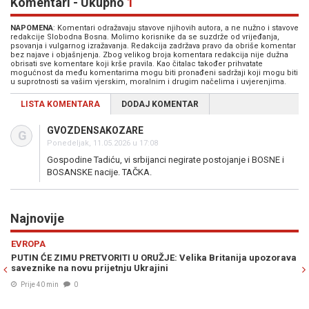
Komentari - Ukupno
1
NAPOMENA
: Komentari odražavaju stavove njihovih autora, a ne nužno i stavove
redakcije Slobodna Bosna. Molimo korisnike da se suzdrže od vrijeđanja,
psovanja i vulgarnog izražavanja. Redakcija zadržava pravo da obriše komentar
bez najave i objašnjenja. Zbog velikog broja komentara redakcija nije dužna
obrisati sve komentare koji krše pravila. Kao čitalac također prihvatate
mogućnost da među komentarima mogu biti pronađeni sadržaji koji mogu biti
u suprotnosti sa vašim vjerskim, moralnim i drugim načelima i uvjerenjima.
LISTA KOMENTARA
DODAJ KOMENTAR
GVOZDENSAKOZARE
G
Ponedeljak, 11.05.2026 u 17:08
Gospodine Tadiću, vi srbijanci negirate postojanje i BOSNE i
BOSANSKE nacije. TAČKA.
Najnovije
Previous
N
EVROPA
R
PUTIN ĆE ZIMU PRETVORITI U ORUŽJE: Velika Britanija upozorava
SE
saveznike na novu prijetnju Ukrajini
tr
Prije 40 min
0