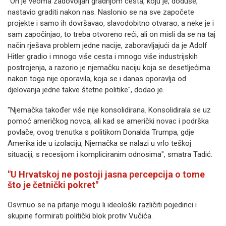
"On je veoma zadovoljan gradnjom cesta, koju je, doduše,
nastavio graditi nakon nas. Naslonio se na sve započete
projekte i samo ih dovršavao, slavodobitno otvarao, a neke je i
sam započinjao, to treba otvoreno reći, ali on misli da se na taj
način rješava problem jedne nacije, zaboravljajući da je Adolf
Hitler gradio i mnogo više cesta i mnogo više industrijskih
postrojenja, a razorio je njemačku naciju koja se desetljećima
nakon toga nije oporavila, koja se i danas oporavlja od
djelovanja jedne takve štetne politike", dodao je.
"Njemačka također više nije konsolidirana. Konsolidirala se uz
pomoć američkog novca, ali kad se američki novac i podrška
povlače, ovog trenutka s politikom Donalda Trumpa, gdje
Amerika ide u izolaciju, Njemačka se nalazi u vrlo teškoj
situaciji, s recesijom i kompliciranim odnosima", smatra Tadić.
"U Hrvatskoj ne postoji jasna percepcija o tome
što je četnički pokret"
Osvrnuo se na pitanje mogu li ideološki različiti pojedinci i
skupine formirati politički blok protiv Vučića.