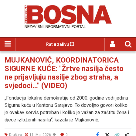
Rat u zalivu 💥
MUJKANOVIĆ, KOORDINATORICA
SIGURNE KUĆE: "Žrtve nasilja često
ne prijavljuju nasilje zbog straha, a
svjedoci..." (VIDEO)
„Fondacija lokalne demokratije od 2000. godine vodi jedinu
Sigurnu kuću u Kantonu Sarajevo. To dovoljno govori koliko
je ovakav servis potreban i koliko je važan za zaštitu žena i
djece izloženih nasilju“, kazala je Mujkanović.
Društvo
11. Maj 2026
0