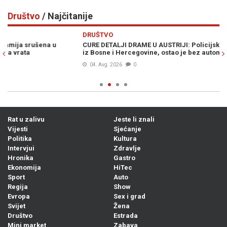
Društvo
/ Najčitanije
Previous
N
DRUŠTVO
D
CURE DETALJI DRAME U AUSTRIJI: Policijska potjera za vozačem
ŠO
iz Bosne i Hercegovine, ostao je bez automobila...
pr
04. Avg. 2026
0
Rat u zalivu
Jeste li znali
Vijesti
Sjećanje
Politika
Kultura
Intervjui
Zdravlje
Hronika
Gastro
Ekonomija
HiTec
Sport
Auto
Regija
Show
Evropa
Sex i grad
Svijet
Žena
Društvo
Estrada
Mini market
Zabava