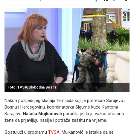
Facebook
X
Kopiraj link
Više
Foto: TVSA/Slobodna Bosna
Nakon posljednjeg slučaja femicida koji je potresao Sarajevo i
Bosnu i Hercegovinu, koordinatorka Sigurne kuće Kantona
Sarajevo
Nataša Mujkanović
poručila je da je važno ohrabriti
žene da prijavljuju nasilje i potraže zaštitu na vrijeme.
Gostujući u programu
TVSA
, Mujkanović je istakla da se