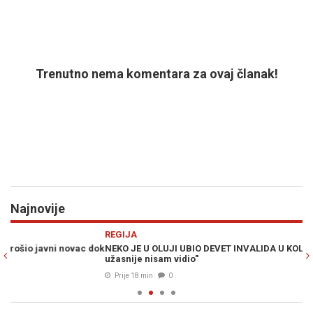
Trenutno nema komentara za ovaj članak!
Najnovije
Previous
N
REGIJA
E
dok
NEKO JE U OLUJI UBIO DEVET INVALIDA U KOLICIMA: "Ništa
KR
užasnije nisam vidio"
in
Prije 18 min
0