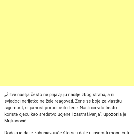
„Žrtve nasilja često ne prijavljuju nasilje zbog straha, a ni
svjedoci nerijetko ne žele reagovati. Žene se boje za vlastitu
sigurnost, sigurnost porodice ili djece. Nasilnici vrlo često
koriste djecu kao sredstvo ucjene i zastrašivanja“, upozorila je
Mujkanović.
Dodala je da je zabrinjavajuće što se i dalje u javnosti mogu čuti