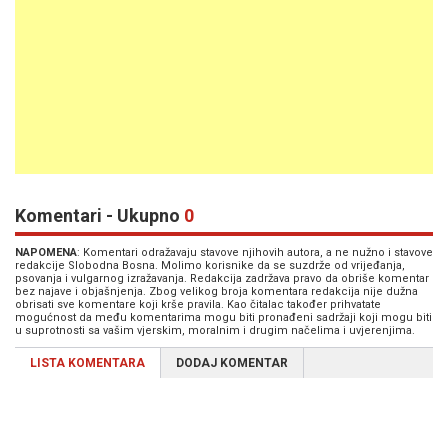
Komentari - Ukupno
0
NAPOMENA
: Komentari odražavaju stavove njihovih autora, a ne nužno i stavove
redakcije Slobodna Bosna. Molimo korisnike da se suzdrže od vrijeđanja,
psovanja i vulgarnog izražavanja. Redakcija zadržava pravo da obriše komentar
bez najave i objašnjenja. Zbog velikog broja komentara redakcija nije dužna
obrisati sve komentare koji krše pravila. Kao čitalac također prihvatate
mogućnost da među komentarima mogu biti pronađeni sadržaji koji mogu biti
u suprotnosti sa vašim vjerskim, moralnim i drugim načelima i uvjerenjima.
LISTA KOMENTARA
DODAJ KOMENTAR