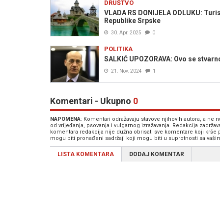
DRUŠTVO
VLADA RS DONIJELA ODLUKU: Turistič
Republike Srpske
30. Apr. 2025
0
POLITIKA
SALKIĆ UPOZORAVA: Ovo se stvarno
21. Nov. 2024
1
Komentari - Ukupno
0
NAPOMENA
: Komentari odražavaju stavove njihovih autora, a ne
od vrijeđanja, psovanja i vulgarnog izražavanja. Redakcija zadrža
komentara redakcija nije dužna obrisati sve komentare koji krše
mogu biti pronađeni sadržaji koji mogu biti u suprotnosti sa vaš
LISTA KOMENTARA
DODAJ KOMENTAR