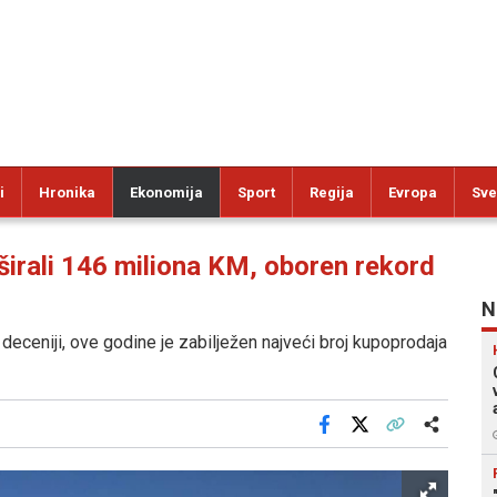
i
Hronika
Ekonomija
Sport
Regija
Evropa
Sve
irali 146 miliona KM, oboren rekord
N
deceniji, ove godine je zabilježen najveći broj kupoprodaja
Facebook
X
Kopiraj link
Više