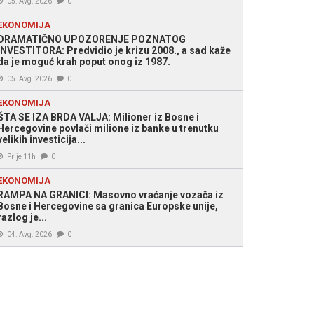
05. Avg. 2026
0
EKONOMIJA
DRAMATIČNO UPOZORENJE POZNATOG
INVESTITORA: Predvidio je krizu 2008., a sad kaže
da je moguć krah poput onog iz 1987.
05. Avg. 2026
0
EKONOMIJA
ŠTA SE IZA BRDA VALJA: Milioner iz Bosne i
Hercegovine povlači milione iz banke u trenutku
velikih investicija...
Prije 11h
0
EKONOMIJA
RAMPA NA GRANICI: Masovno vraćanje vozača iz
Bosne i Hercegovine sa granica Europske unije,
razlog je...
04. Avg. 2026
0