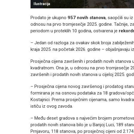
Ilustracija
Prodato je ukupno
957 novih stanova
, saopćili su i
odnosu na prvo tromjesečje 2025. godine. Tačnije, za
periodom u proteklih 10 godina, ostvarena je
rekord
– Jedan od razloga za ovakav skok broja zabilježeni
kraja 2025. na početak 2026. godine – objašnjavaju i
Prosječna cijena završenih i prodatih novih stanova 
kvadratnom. Ona je, u odnosu na prvo tromjesečje 2
završenih i prodatih novih stanova u cijeloj 2025. godi
– Prosječna cijena novog završenog i prodatog stana
formirana je na osnovu podataka za 18 gradova/općina
Kostajnici. Prema prosječnim cijenama, samo kvadrat
ističu iz ovog zavoda.
– Među deset gradova s najvećim brojem prometovanj
prodatih novih stanova bilo je u Banjoj Luci, 189 sta
Prnjavoru, 118 stanova, po prosječnoj cijeni od 2.174