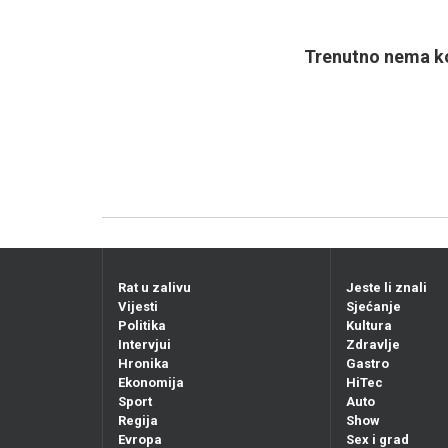
Trenutno nema ko
Rat u zalivu
Jeste li znali
Vijesti
Sjećanje
Politika
Kultura
Intervjui
Zdravlje
Hronika
Gastro
Ekonomija
HiTec
Sport
Auto
Regija
Show
Evropa
Sex i grad