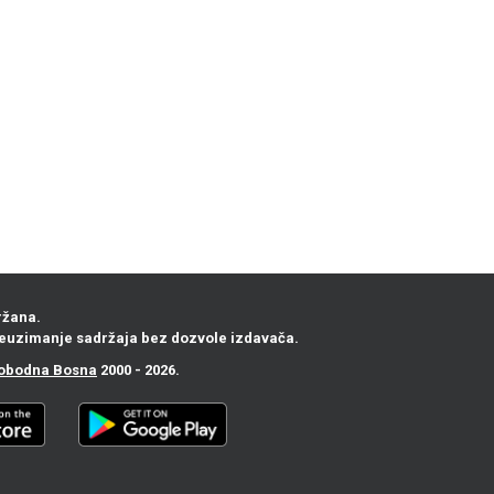
ržana.
euzimanje sadržaja bez dozvole izdavača.
obodna Bosna
2000 - 2026.