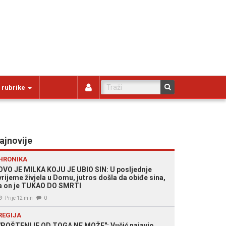
 rubrike
ajnovije
HRONIKA
OVO JE MILKA KOJU JE UBIO SIN: U posljednje
vrijeme živjela u Domu, jutros došla da obiđe sina,
a on je TUKAO DO SMRTI
Prije 12 min
0
REGIJA
"POŠTENIJE OD TOGA NE MOŽE": Vučić najavio