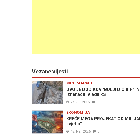
Vezane vijesti
MINI MARKET
OVO JE DODIKOV "BOLJI DIO BiH": Najg
iznenadili Vladu RS
27. Jul. 2026
0
EKONOMIJA
KREĆE MEGA PROJEKAT OD MILIJARD
svjetlo"
15. Mar. 2026
0