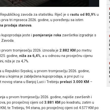
z Republičkog zavoda za statistiku. Riječ je o
rastu od 80,9%
u
 prva tri mjeseca 2026. godine, u poređenju sa istim
na prodaja stanova
.
h kupoprodaja jeste i
pomjeranje roka
završetka izgradnje s
z Zavoda.
u prvom tromjesečju 2026. iznosila je
2.882 KM
po metru
025. godine,
niža za 6,4%
, a u odnosu na prosječnu cijenu
ni, niža je za 4,7%.
 u Republici Srpskoj, u prvom tromjesečju 2026. godine,
 u kojima je zabilježena kupoprodaja, a prvi put i u
 novog stana u Banjoj Luci i Trebinju
prelazi 3.000 KM
–
a u prvom tromjesečju 2026. godine, najviše završenih i
nova, po prosječnoj cijeni od
3.881 KM
po kvadratu, zatim u
 KM, te Trebinju, 94 stana, po prosječnoj cijeni od 4.577 KM po