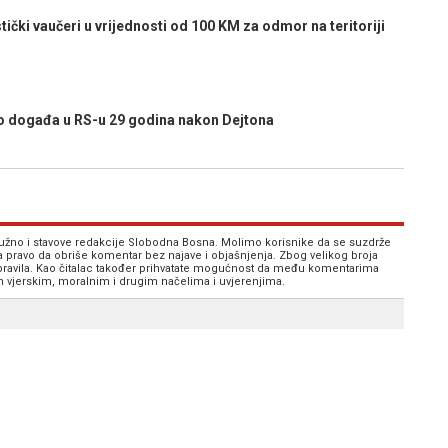
ki vaučeri u vrijednosti od 100 KM za odmor na teritoriji
 događa u RS-u 29 godina nakon Dejtona
 nužno i stavove redakcije Slobodna Bosna. Molimo korisnike da se suzdrže
va pravo da obriše komentar bez najave i objašnjenja. Zbog velikog broja
 pravila. Kao čitalac također prihvatate mogućnost da među komentarima
im vjerskim, moralnim i drugim načelima i uvjerenjima.