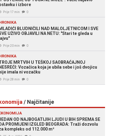
ostavku i izbore
Prije 17 min
0
HRONIKA
MLADIĆI BLUDNIČILI NAD MALOLJETNICOM I SVE
SVE UŽIVO OBJAVILI NA NETU: "Stari te gleda u
lajvu"
Prije 20 min
0
HRONIKA
TROJE MRTVIH U TEŠKOJ SAOBRAĆAJNOJ
NESREĆI: Vozačica koja je ubila sebe i još dvojicu
nije imala ni vozačku
Prije 28 min
0
konomija
/ Najčitanije
EKONOMIJA
JEDAN OD NAJBOGATIJIH LJUDI U BIH SPREMA SE
DA PROMIJENI IZGLED BEOGRADA: Traži dozvolu
za kompleks od 112.000 m²