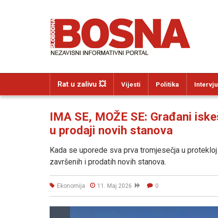
Rat u zalivu 💥
Vijesti
Politika
Intervju
IMA SE, MOŽE SE: Građani iskeš
u prodaji novih stanova
Kada se uporede sva prva tromjesečja u protekloj 
završenih i prodatih novih stanova.
Ekonomija
11. Maj 2026
0