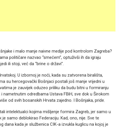
ošnjake i malo manje naivne medije pod kontrolom Zagreba?
rama političare nazvao “smećem”, optuživši ih da igraju
di ili stoji, već da “brine o državi”.
vatskoj. U izbornoj je noći, kada su zatvorena birališta,
a su hercegovački Bošnjaci postali još manje vrijedni u
tima je zauvijek oduzeo priliku da budu bitni u formiranju
uli i nametnutim odredbama Ustava FBiH, sve dok u Širokom
 više od svih bosanskih Hrvata zajedno. I Bošnjaka, pride.
ostali intelektualci kojima mišljenje formira Zagreb, jer samo u
je samo deblokirao Federaciju. Kad, ono, nije. Sve te
g dana kada je službenica CIK-a izvukla kuglicu na kojoj je