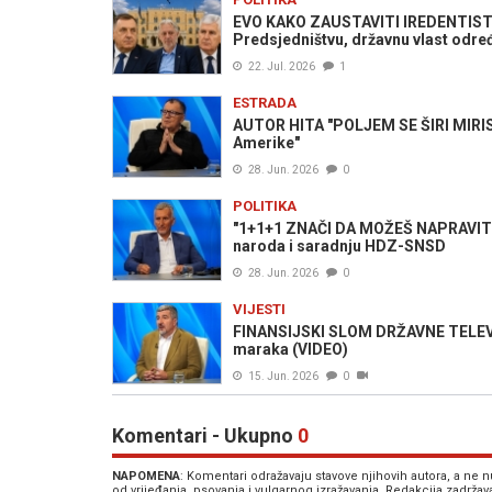
EVO KAKO ZAUSTAVITI IREDENTISTE 
Predsjedništvu, državnu vlast određ
22. Jul. 2026
1
ESTRADA
AUTOR HITA "POLJEM SE ŠIRI MIRIS 
Amerike"
28. Jun. 2026
0
POLITIKA
"1+1+1 ZNAČI DA MOŽEŠ NAPRAVITI
naroda i saradnju HDZ-SNSD
28. Jun. 2026
0
VIJESTI
FINANSIJSKI SLOM DRŽAVNE TELEVIZ
maraka (VIDEO)
15. Jun. 2026
0
Komentari - Ukupno
0
NAPOMENA
: Komentari odražavaju stavove njihovih autora, a ne
od vrijeđanja, psovanja i vulgarnog izražavanja. Redakcija zadrža