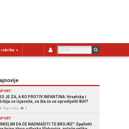
 rubrike
ajnovije
SPORT
KO JE ZA, A KO PROTIV INFANTINA: Hrvatska i
Srbija se izjasnile, za šta će se opredijeliti BiH?
Prije 11 min
0
SPORT
"MISLIM DA ĆE NADMAŠITI TE BROJKE": Spalletti
ne brine zbog odlaska Vlahovića, polaže velike