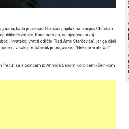
 dana, kada je prešao Granični prijelaz na Ivanjici, Christian
epublike Hrvatske. Kada sam ga, na njegovoj prvoj
lici Hrvatskoj vratiti odličje “Red Ante Starčevića”, jer ga dijeli
ićem, visoki predstavnik je odgovorio: “Neka je vrate oni”.
stom “redu” sa zločincem iz Ahmića Dariom Kordićem i čelnikom