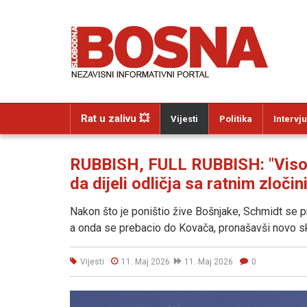
Rat u zalivu 💥
Vijesti
Politika
Intervju
RUBBISH, FULL RUBBISH: "Visoki
da dijeli odličja sa ratnim zloči
Nakon što je poništio žive Bošnjake, Schmidt se p
a onda se prebacio do Kovača, pronašavši novo sk
Vijesti
11. Maj 2026
11. Maj 2026
0