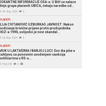
ŠOKANTNE INFORMACIJE OSA-e: U BiH se nalaze
dvije grupe plaćenih UBICA, čekaju naredbe od...
05. Avg. 2026
0
VIJESTI
ILIJA CVITANOVIĆ UZBURKAO JAVNOST: Nakon
podizanja krivične prijave protiv predsjednika
HDZ-a 1990, uslijedio je novi skandal...
06. Avg. 2026
3
VIJESTI
MUK U LAKTAŠIMA I BANJOJ LUCI: Evo šta piše u
zahtjevu za ponovnim uvođenjem sankcija
političarima u RS-u...
Prije 10h
2