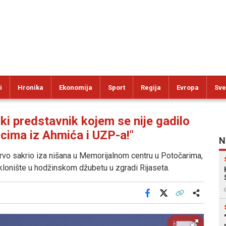
i
Hronika
Ekonomija
Sport
Regija
Evropa
Sve
 predstavnik kojem se nije gadilo
nicima iz Ahmića i UZP-a!"
N
rvo sakrio iza nišana u Memorijalnom centru u Potočarima,
lonište u hodžinskom džubetu u zgradi Rijaseta.
Facebook
X
Kopiraj link
Više