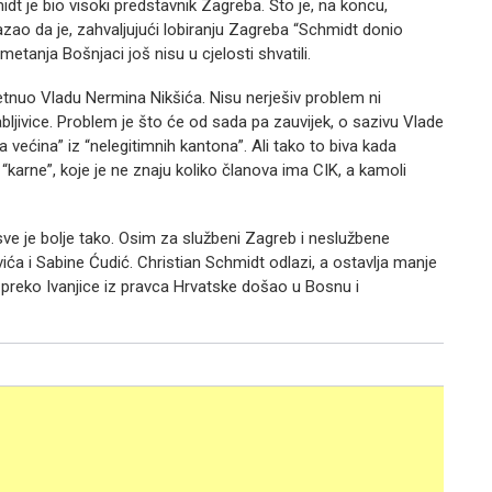
dt je bio visoki predstavnik Zagreba. Što je, na koncu,
kazao da je, zahvaljujući lobiranju Zagreba “Schmidt donio
tanja Bošnjaci još nisu u cjelosti shvatili.
etnuo Vladu Nermina Nikšića. Nisu nerješiv problem ni
abljivice. Problem je što će od sada pa zauvijek, o sazivu Vlade
na većina” iz “nelegitimnih kantona”. Ali tako to biva kada
 “karne”, koje je ne znaju koliko članova ima CIK, a kamoli
 sve je bolje tako. Osim za službeni Zagreb i neslužbene
a i Sabine Ćudić. Christian Schmidt odlazi, a ostavlja manje
 preko Ivanjice iz pravca Hrvatske došao u Bosnu i