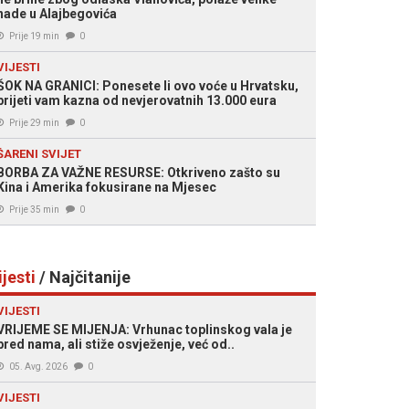
nade u Alajbegovića
Prije 19 min
0
VIJESTI
ŠOK NA GRANICI: Ponesete li ovo voće u Hrvatsku,
prijeti vam kazna od nevjerovatnih 13.000 eura
Prije 29 min
0
ŠARENI SVIJET
BORBA ZA VAŽNE RESURSE: Otkriveno zašto su
Kina i Amerika fokusirane na Mjesec
Prije 35 min
0
ijesti
/ Najčitanije
VIJESTI
VRIJEME SE MIJENJA: Vrhunac toplinskog vala je
pred nama, ali stiže osvježenje, već od..
05. Avg. 2026
0
VIJESTI