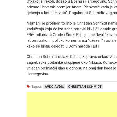
Otkako je, rekoh, došao u Bosnu i Hercegovinu, Schmi
priznao i hrvatski premijer Andrej Plenković kada je 
rješenja u korist Hrvata”. Pogubnost Schmidtovog name
Najmanji je problem to što je Christian Schmidt nam
zaduženja koja će iza sebe ostaviti Nikšić i ostale gr
FBiH odlučivati Grude i Široki Brijeg, a ne “kvalifikova
izborni zakon i politiku komentarišu “džezeri” i ostale
kako se biraju delegati u Dom naroda FBiH.
Christian Schmidt odlazi. Odlazi, zapravo, cirkus. Za
zagrebačke podanike okupljene oko Nikšića, Konaković
vrijedan bošnjački glas u odnosu na onaj dan kada je
Hercegovinu.
Tagovi:
AVDO AVDIĆ
CHRISTIAN SCHMIDT