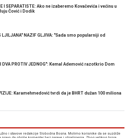
I SEPARATISTE: Ako ne izaberemo Kovačevića i većinu u
uju Čović i Dodik
LJILJANA" NAZIF GLJIVA: "Sada smo popularniji od
 DVA PROTIV JEDNOG": Kemal Ademović razotkrio Dom
IJE: Karamehmedović tvrdi da je BHRT dužan 100 miliona
 nužno i stavove redakcije Slobodna Bosna. Molimo korisnike da se suzdrže
va pravo da obriše komentar bez najave i objašnjenja. Zbog velikog broja