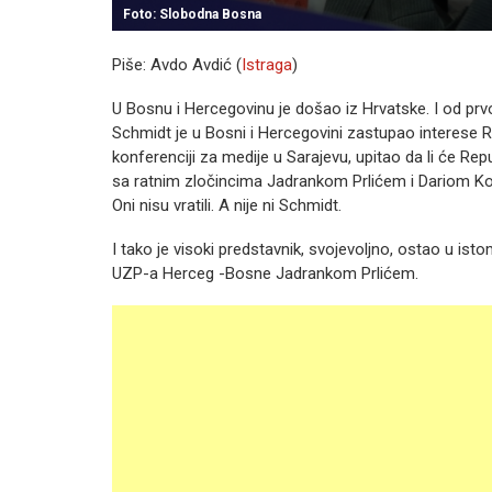
Foto: Slobodna Bosna
Piše: Avdo Avdić (
Istraga
)
U Bosnu i Hercegovinu je došao iz Hrvatske. I od prvog
Schmidt je u Bosni i Hercegovini zastupao interese R
konferenciji za medije u Sarajevu, upitao da li će Repub
sa ratnim zločincima Jadrankom Prlićem i Dariom Kord
Oni nisu vratili. A nije ni Schmidt.
I tako je visoki predstavnik, svojevoljno, ostao u i
UZP-a Herceg -Bosne Jadrankom Prlićem.