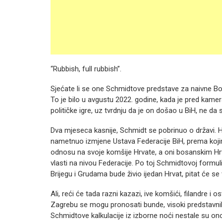
“Rubbish, full rubbish”.
Sjećate li se one Schmidtove predstave za naivne B
To je bilo u avgustu 2022. godine, kada je pred kame
političke igre, uz tvrdnju da je on došao u BiH, ne da sje
Dva mjeseca kasnije, Schmidt se pobrinuo o državi. Hr
nametnuo izmjene Ustava Federacije BiH, prema kojim
odnosu na svoje komšije Hrvate, a oni bosanskim Hrva
vlasti na nivou Federacije. Po toj Schmidtovoj form
Brijegu i Grudama bude živio ijedan Hrvat, pitat će se
Ali, reći će tada razni kazazi, ive komšići, filandre i 
Zagrebu se mogu pronosati bunde, visoki predstavnik 
Schmidtove kalkulacije iz izborne noći nestale su ono