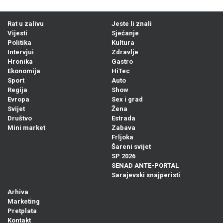
Rat u zalivu
Jeste li znali
Vijesti
Sjećanje
Politika
Kultura
Intervjui
Zdravlje
Hronika
Gastro
Ekonomija
HiTec
Sport
Auto
Regija
Show
Evropa
Sex i grad
Svijet
Žena
Društvo
Estrada
Mini market
Zabava
Frljoka
Šareni svijet
SP 2026
SENAD ANTE-PORTAL
Sarajevski snajperisti
Arhiva
Marketing
Pretplata
Kontakt