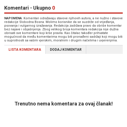
Komentari - Ukupno
0
NAPOMENA
: Komentari odražavaju stavove njihovih autora, a ne nužno i stavove
redakcije Slobodna Bosna. Molimo korisnike da se suzdrže od vrijeđanja,
psovanja i vulgarnog izražavanja. Redakcija zadržava pravo da obriše komentar
bez najave i objašnjenja. Zbog velikog broja komentara redakcija nije dužna
obrisati sve komentare koji krše pravila. Kao čitalac također prihvatate
mogućnost da među komentarima mogu biti pronađeni sadržaji koji mogu biti
u suprotnosti sa vašim vjerskim, moralnim i drugim načelima i uvjerenjima.
LISTA KOMENTARA
DODAJ KOMENTAR
Trenutno nema komentara za ovaj članak!