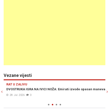
Vezane vijesti
Previous
N
RAT U ZALIVU
SV
DVOSTRUKA IGRA NA IVICI NOŽA: Emirati izvode opasan manevar
AM
ot
28. Jul. 2026
0