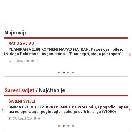
Najnovije
Previous
N
RAT U ZALIVU
D
PLANIRAN VELIKI KOPNENI NAPAD NA IRAN: Pezeškijan otkrio
OD
RAN
ulogu Pakistana i Avganistana - "Plan neprijatelja je propao"
no
Prije 58 min
0
Šareni svijet
/ Najčitanije
Previous
N
ŠARENI SVIJET
ŠA
SNIMAK KOJI JE ZADIVIO PLANETU: Potres od 7,1 pogodio Japan
RE
usred operacije, pogledajte reakciju ovih hirurga (VIDEO)
40
07. Avg. 2026
0