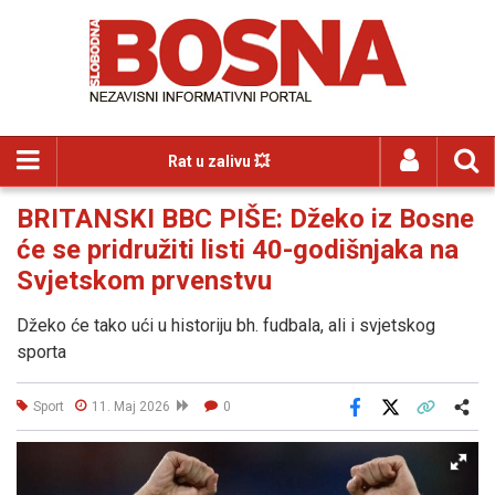
Rat u zalivu 💥
BRITANSKI BBC PIŠE: Džeko iz Bosne
će se pridružiti listi 40-godišnjaka na
Svjetskom prvenstvu
Džeko će tako ući u historiju bh. fudbala, ali i svjetskog
sporta
Sport
11. Maj 2026
0
Facebook
X
Kopiraj link
Više