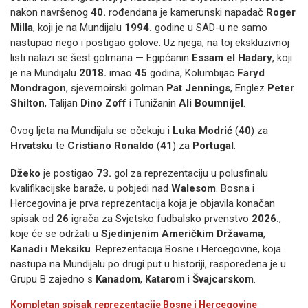
nakon navršenog
40.
rođendana je kamerunski napadač
Roger
Milla
, koji je na Mundijalu
1994.
godine u SAD-u ne samo
nastupao nego i postigao golove. Uz njega, na toj ekskluzivnoj
listi nalazi se šest golmana — Egipćanin
Essam el Hadary
, koji
je na Mundijalu
2018.
imao
45
godina, Kolumbijac
Faryd
Mondragon
, sjevernoirski golman
Pat Jennings
, Englez
Peter
Shilton
, Talijan
Dino Zoff
i Tunižanin
Ali Boumnijel
.
Ovog ljeta na Mundijalu se očekuju i
Luka Modrić
(
40
) za
Hrvatsku
te
Cristiano Ronaldo
(
41
) za
Portugal
.
Džeko
je postigao
73.
gol za reprezentaciju u polusfinalu
kvalifikacijske baraže, u pobjedi nad
Walesom
. Bosna i
Hercegovina je prva reprezentacija koja je objavila konačan
spisak od
26
igrača za Svjetsko fudbalsko prvenstvo
2026.
,
koje će se održati u
Sjedinjenim Američkim Državama
,
Kanadi
i
Meksiku
. Reprezentacija Bosne i Hercegovine, koja
nastupa na Mundijalu po drugi put u historiji, raspoređena je u
Grupu B zajedno s
Kanadom
,
Katarom
i
Švajcarskom
.
Kompletan spisak reprezentacije Bosne i Hercegovine