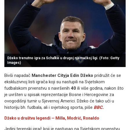
Džeko trenutno igra za Schalke u drugoj njemačkoj ligi. (Foto: Getty
Images)
Bivši napadač
Manchester Cityja
Edin Džeko
pridružit će se
ekskluzivnoj listi igrača koji su nastupili na Svjetskom
fudbalskom prvenstvu s navršenih
40
ili više godina, nakon što
je uvršten u spisak reprezentacije Bosne i Hercegovine za
ovogodišnji turnir u Sjevernoj Americi. Džeko će tako ući u
historiju bh. fudbala, ali i svjetskog sporta, piše
BBC.
Džeko u društvu legendi — Milla, Modrić, Ronaldo
Jedini terenski igrač koji je nastupao na Svjetskom prvenstvu