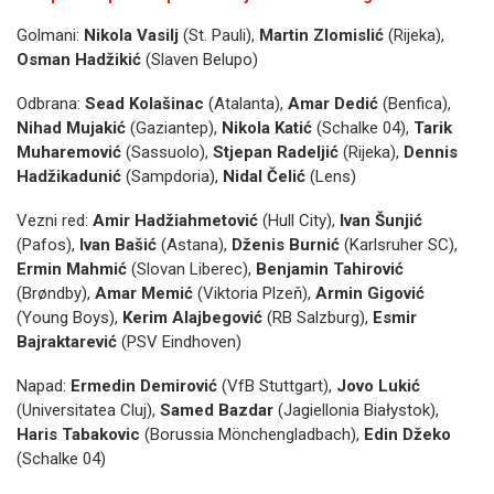
Golmani:
Nikola Vasilj
(St. Pauli),
Martin Zlomislić
(Rijeka),
Osman Hadžikić
(Slaven Belupo)
Odbrana:
Sead Kolašinac
(Atalanta),
Amar Dedić
(Benfica),
Nihad Mujakić
(Gaziantep),
Nikola Katić
(Schalke 04),
Tarik
Muharemović
(Sassuolo),
Stjepan Radeljić
(Rijeka),
Dennis
Hadžikadunić
(Sampdoria),
Nidal Čelić
(Lens)
Vezni red:
Amir Hadžiahmetović
(Hull City),
Ivan Šunjić
(Pafos),
Ivan Bašić
(Astana),
Dženis Burnić
(Karlsruher SC),
Ermin Mahmić
(Slovan Liberec),
Benjamin Tahirović
(Brøndby),
Amar Memić
(Viktoria Plzeň),
Armin Gigović
(Young Boys),
Kerim Alajbegović
(RB Salzburg),
Esmir
Bajraktarević
(PSV Eindhoven)
Napad:
Ermedin Demirović
(VfB Stuttgart),
Jovo Lukić
(Universitatea Cluj),
Samed Bazdar
(Jagiellonia Białystok),
Haris Tabakovic
(Borussia Mönchengladbach),
Edin Džeko
(Schalke 04)