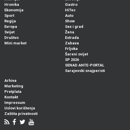
Hronika
Gastro
Ekonomija
HiTec
Sport
Auto
Regija
Show
Evropa
Sex i grad
Svijet
Žena
Društvo
Estrada
Mini market
Zabava
Frljoka
Šareni svijet
SP 2026
SENAD ANTE-PORTAL
Sarajevski snajperisti
Arhiva
Marketing
Pretplata
Kontakt
Impressum
Uslovi korištenja
Zaštita privatnosti