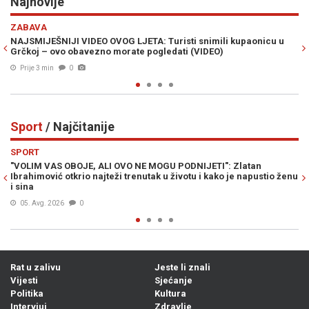
Najnovije
Previous
N
EKONOMIJA
mili kupaonicu u
TRŽIŠTE NEKRETNINA NE MIRUJE: Ko u Sarajevu ku
EO)
400.000 KM i više? Ko uzima kredit, a ko plaća u ke
Prije 9 min
0
Sport
/ Najčitanije
Previous
N
SPORT
TI": Zlatan
LIVNJAK PRELOMIO: Otkriveno gdje Zlato Dalić nas
kako je napustio ženu
trenersku karijeru...
06. Avg. 2026
0
Rat u zalivu
Jeste li znali
Vijesti
Sjećanje
Politika
Kultura
Intervjui
Zdravlje