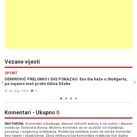
Vezane vijesti
Previous
N
SPORT
Stuttgartu,
ŽENA I DJECA NE ŽELE GA KUĆI: Džeko otkrio nepoznate d
porodičnog doma
04. Avg. 2026
0
Komentari - Ukupno
0
NAPOMENA
: Komentari odražavaju stavove njihovih autora, a ne nužno i stavove
redakcije Slobodna Bosna. Molimo korisnike da se suzdrže od vrijeđanja,
psovanja i vulgarnog izražavanja. Redakcija zadržava pravo da obriše komentar
bez najave i objašnjenja. Zbog velikog broja komentara redakcija nije dužna