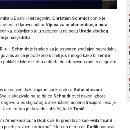
vnika u Bosni i Hercegovini,
Christian Schmidt
donio je
bavijestio Upravni odbor
Vijeća za implementaciju mira
ednika, objavljeno je u saopćenju na sajtu
Ureda visokog
vanja nasljednika.
R-a
–
Schmidt
je istakao da je ostvaren značajan napredak u
govine, ali da je potrebno učiniti još mnogo kako bi zemlja
i političke lidere iz oba entiteta da intenzivno rade s njegovim
as
da se već duže vrijeme spekuliralo o
Schmidtovom
Sve je ukazivalo na to da će
Schmidt
otići nakon izbora.
 dogovora postignutog s američkom administracijom. Iako je
i život, ostao je da vedri i oblači", kaže
Topić
.
kom Amerikanaca, "a
Dodik
će to predstaviti kao veliki trijumf i
mu prijeti pravnim koracima". "Ono na čemu će
Dodik
nastaviti