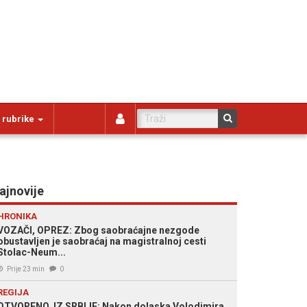
 rubrike
ajnovije
HRONIKA
VOZAČI, OPREZ: Zbog saobraćajne nezgode
obustavljen je saobraćaj na magistralnoj cesti
Stolac-Neum...
Prije 23 min
0
REGIJA
OTVORENO, IZ SRBIJE: Nakon dolaska Volodimira