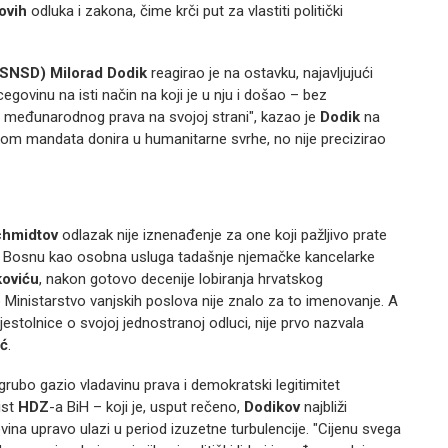
ovih
odluka i zakona, čime krči put za vlastiti politički
 (SNSD)
Milorad Dodik
reagirao je na ostavku, najavljujući
govinu na isti način na koji je u nju i došao – bez
 međunarodnog prava na svojoj strani", kazao je
Dodik
na
om mandata donira u humanitarne svrhe, no nije precizirao
hmidtov
odlazak nije iznenađenje za one koji pažljivo prate
 Bosnu kao osobna usluga tadašnje njemačke kancelarke
koviću
, nakon gotovo decenije lobiranja hrvatskog
o Ministarstvo vanjskih poslova nije znalo za to imenovanje. A
ijestolnice o svojoj jednostranoj odluci, nije prvo nazvala
ić
.
ubo gazio vladavinu prava i demokratski legitimitet
ist
HDZ
-a BiH – koji je, usput rečeno,
Dodikov
najbliži
na upravo ulazi u period izuzetne turbulencije. "Cijenu svega