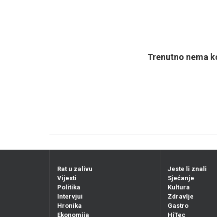
Trenutno nema ko
Rat u zalivu
Jeste li znali
Vijesti
Sjećanje
Politika
Kultura
Intervjui
Zdravlje
Hronika
Gastro
Ekonomija
HiTec