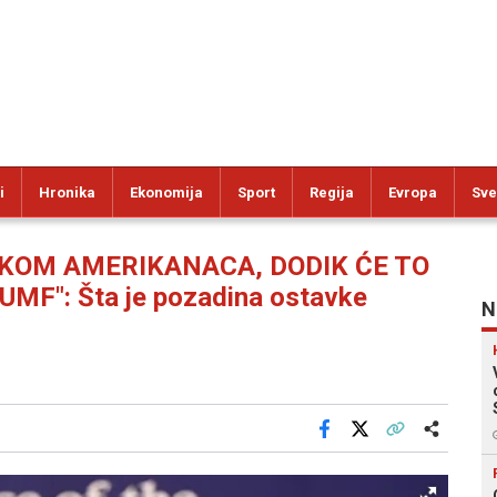
i
Hronika
Ekonomija
Sport
Regija
Evropa
Sve
SKOM AMERIKANACA, DODIK ĆE TO
MF": Šta je pozadina ostavke
N
Facebook
X
Kopiraj link
Više