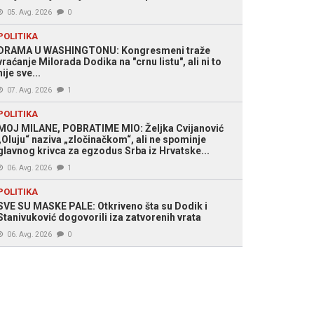
05. Avg. 2026
0
POLITIKA
DRAMA U WASHINGTONU: Kongresmeni traže
vraćanje Milorada Dodika na "crnu listu", ali ni to
nije sve...
07. Avg. 2026
1
POLITIKA
MOJ MILANE, POBRATIME MIO: Željka Cvijanović
„Oluju“ naziva „zločinačkom“, ali ne spominje
glavnog krivca za egzodus Srba iz Hrvatske...
06. Avg. 2026
1
POLITIKA
SVE SU MASKE PALE: Otkriveno šta su Dodik i
Stanivuković dogovorili iza zatvorenih vrata
06. Avg. 2026
0