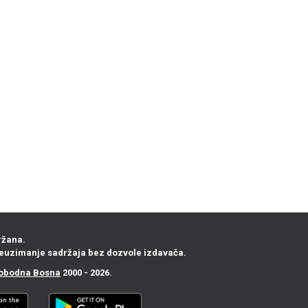
ržana.
euzimanje sadržaja bez dozvole izdavača.
obodna Bosna
2000 - 2026.