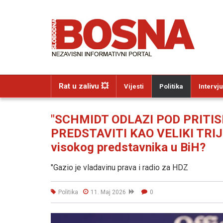
Rat u zalivu 💥
Vijesti
Politika
Intervju
"SCHMIDT ODLAZI POD PRITI
PREDSTAVITI KAO VELIKI TRIJU
visokog predstavnika u BiH?
"Gazio je vladavinu prava i radio za HDZ
Politika
11. Maj 2026
0