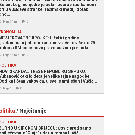
Zelenskog, uslijedio je bolan udarac radikalnom
krilu Vučićeve stranke, režimski mediji dotakli
dno...
Prije 31 min
0
EKONOMIJA
NEVJEROVATNE BROJKE: U četiri godine
građanima u jednom kantonu vraćeno više od 25
miliona KM po osnovu pravosnažnih presuda...
Prije 44 min
0
POLITIKA
NOVI SKANDAL TRESE REPUBLIKU SRPSKU:
Vukanović otkrio detalje velike tajne nagodbe
Dodika i Stanivukovića, u sve je umiješan i Vučić...
Prije 1h
0
olitika
/ Najčitanije
POLITIKA
BURNO U ŠIROKOM BRIJEGU: Čović pred samo
obilježavanje "Oluje" udario rampu Lučiću