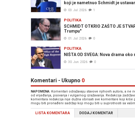
koji je nametnuo Schmidt je ustava
03. Jul. 2026
1
POLITIKA
SCHMIDT OTKRIO ZAŠTO JE STVARNO
Trumpu"
01. Jul. 2026
0
POLITIKA
NIŠTA OD SVEGA: Nova drama oko na
30. Jun. 2026
0
Komentari - Ukupno
0
NAPOMENA
: Komentari odražavaju stavove njihovih autora, a ne
od vrijeđanja, psovanja i vulgarnog izražavanja. Redakcija zadrža
komentara redakcija nije dužna obrisati sve komentare koji krše
mogu biti pronađeni sadržaji koji mogu biti u suprotnosti sa vaš
LISTA KOMENTARA
DODAJ KOMENTAR