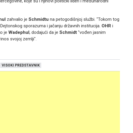
rcegovine, koje su i njihovi politički lideri i međunarodni
hul
zahvalio je
Schmidtu
na petogodišnjoj službi. "Tokom tog
Dejtonskog sporazuma i jačanju državnih institucija.
OHR
i
io je
Wadephul
, dodajući da je
Schmidt
"vođen jasnim
nos svojoj zemlji".
VISOKI PREDSTAVNIK