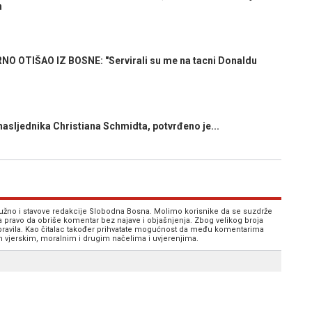
n
 OTIŠAO IZ BOSNE: "Servirali su me na tacni Donaldu
sljednika Christiana Schmidta, potvrđeno je...
 nužno i stavove redakcije Slobodna Bosna. Molimo korisnike da se suzdrže
va pravo da obriše komentar bez najave i objašnjenja. Zbog velikog broja
 pravila. Kao čitalac također prihvatate mogućnost da među komentarima
im vjerskim, moralnim i drugim načelima i uvjerenjima.