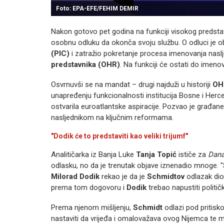
Foto: EPA-EFE/FEHIM DEMIR
Nakon gotovo pet godina na funkciji visokog predsta
osobnu odluku da okonča svoju službu. O odluci je o
(PIC)
i zatražio pokretanje procesa imenovanja naslj
predstavnika (OHR)
. Na funkciji će ostati do imeno
Osvrnuvši se na mandat – drugi najduži u historiji
OH
unapređenju funkcionalnosti institucija Bosne i Herce
ostvarila euroatlantske aspiracije. Pozvao je građane 
nasljednikom na ključnim reformama.
"Dodik će to predstaviti kao veliki trijumf"
Analitičarka iz Banja Luke
Tanja Topić
ističe za
Dan
odlasku, no da je trenutak objave iznenadio mnoge. "
Milorad Dodik
rekao je da je
Schmidtov
odlazak dio
prema tom dogovoru i
Dodik
trebao napustiti političk
Prema njenom mišljenju,
Schmidt
odlazi pod pritis
nastaviti da vrijeđa i omalovažava ovog Nijemca te 