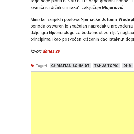
toga neće platiti ni SAD ni EU, nego građani Bosne i He
zvaničnici držali u mraku", zaključuje
Mujanović
.
Ministar vanjskih poslova Njemačke
Johann Wadep
perioda ostvaren je značajan napredak u provođenju 
dalje igra ključnu ulogu za budućnost zemlje", naglas
principima i kao posvećen kršćanin dao istaknut dopri
Izvor:
danas.rs
Tagovi:
CHRISTIAN SCHMIDT
TANJA TOPIĆ
OHR