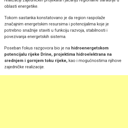
realizaciji zajedničkih projekata i jačanju regionalne saradnje u
oblasti energetike.
Tokom sastanka konstatovano je da region raspolaže
značajnim energetskim resursima i potencijalima koje je
potrebno snažnije staviti u funkciju razvoja, stabilnosti i
povezivanja energetskih sistema.
Poseban fokus razgovora bio je na
hidroenergetskom
potencijalu rijeke Drine, projektima hidroelektrana na
srednjem i gornjem toku rijeke,
kao i mogućnostima njihove
zajedničke realizacije.