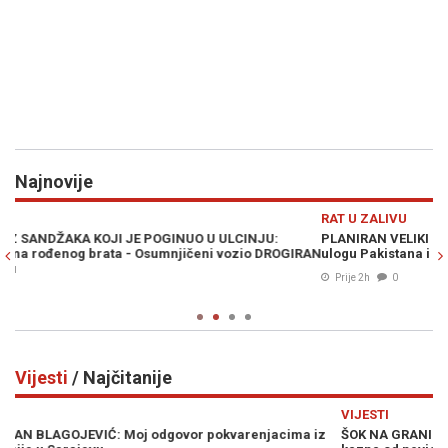
Najnovije
Previous
N
RAT U ZALIVU
D
PLANIRAN VELIKI KOPNENI NAPAD NA IRAN: Pezeškijan otkrio
O
RAN
ulogu Pakistana i Avganistana - "Plan neprijatelja je propao"
n
Prije 2h
0
Vijesti
/ Najčitanije
Previous
N
VIJESTI
V
z
ŠOK NA GRANICI: Ponesete li ovo voće u Hrvatsku, prijeti vam
M