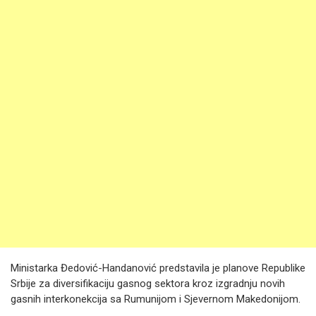
Ministarka Đedović-Handanović predstavila je planove Republike
Srbije za diversifikaciju gasnog sektora kroz izgradnju novih
gasnih interkonekcija sa Rumunijom i Sjevernom Makedonijom.