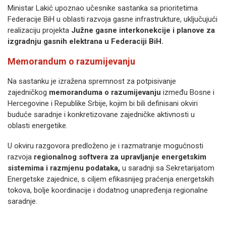
Ministar Lakić upoznao učesnike sastanka sa prioritetima
Federacije BiH u oblasti razvoja gasne infrastrukture, uključujući
realizaciju projekta
Južne gasne interkonekcije i planove za
izgradnju gasnih elektrana u Federaciji BiH.
Memorandum o razumijevanju
Na sastanku je izražena spremnost za potpisivanje
zajedničkog
memoranduma o razumijevanju
između Bosne i
Hercegovine i Republike Srbije, kojim bi bili definisani okviri
buduće saradnje i konkretizovane zajedničke aktivnosti u
oblasti energetike.
U okviru razgovora predloženo je i razmatranje mogućnosti
razvoja
regionalnog softvera za upravljanje energetskim
sistemima i razmjenu podataka,
u saradnji sa Sekretarijatom
Energetske zajednice, s ciljem efikasnijeg praćenja energetskih
tokova, bolje koordinacije i dodatnog unapređenja regionalne
saradnje.