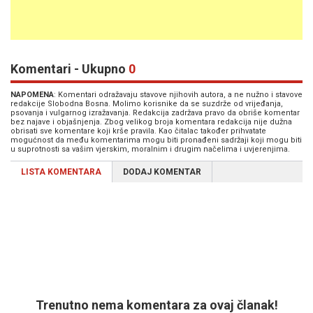
Komentari - Ukupno
0
NAPOMENA
: Komentari odražavaju stavove njihovih autora, a ne nužno i stavove
redakcije Slobodna Bosna. Molimo korisnike da se suzdrže od vrijeđanja,
psovanja i vulgarnog izražavanja. Redakcija zadržava pravo da obriše komentar
bez najave i objašnjenja. Zbog velikog broja komentara redakcija nije dužna
obrisati sve komentare koji krše pravila. Kao čitalac također prihvatate
mogućnost da među komentarima mogu biti pronađeni sadržaji koji mogu biti
u suprotnosti sa vašim vjerskim, moralnim i drugim načelima i uvjerenjima.
LISTA KOMENTARA
DODAJ KOMENTAR
Trenutno nema komentara za ovaj članak!