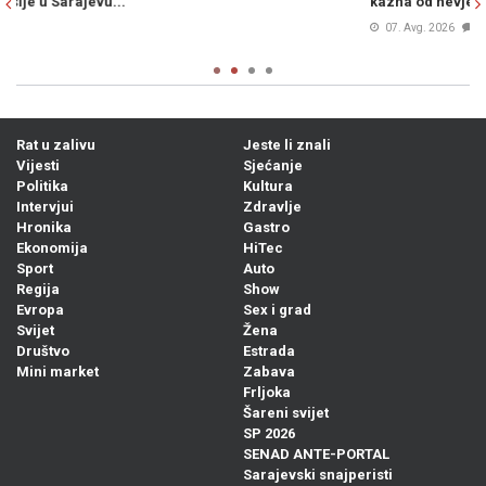
kazna od nevjerovatnih 13.000 eura
p
07. Avg. 2026
0
Rat u zalivu
Jeste li znali
Vijesti
Sjećanje
Politika
Kultura
Intervjui
Zdravlje
Hronika
Gastro
Ekonomija
HiTec
Sport
Auto
Regija
Show
Evropa
Sex i grad
Svijet
Žena
Društvo
Estrada
Mini market
Zabava
Frljoka
Šareni svijet
SP 2026
SENAD ANTE-PORTAL
Sarajevski snajperisti