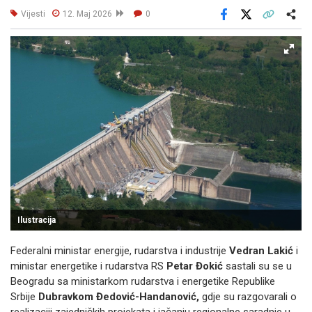
Vijesti
12. Maj 2026
0
Facebook
X
Kopiraj link
Više
Ilustracija
Federalni ministar energije, rudarstva i industrije
Vedran Lakić
i
ministar energetike i rudarstva RS
Petar Đokić
sastali su se u
Beogradu sa ministarkom rudarstva i energetike Republike
Srbije
Dubravkom Đedović-Handanović,
gdje su razgovarali o