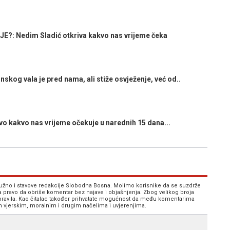
: Nedim Sladić otkriva kakvo nas vrijeme čeka
kog vala je pred nama, ali stiže osvježenje, već od..
kakvo nas vrijeme očekuje u narednih 15 dana...
 nužno i stavove redakcije Slobodna Bosna. Molimo korisnike da se suzdrže
va pravo da obriše komentar bez najave i objašnjenja. Zbog velikog broja
 pravila. Kao čitalac također prihvatate mogućnost da među komentarima
im vjerskim, moralnim i drugim načelima i uvjerenjima.