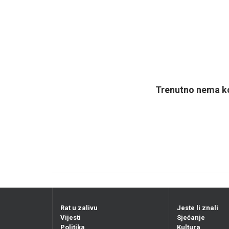
Trenutno nema ko
Rat u zalivu
Jeste li znali
Vijesti
Sjećanje
Politika
Kultura