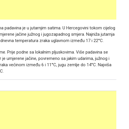
a padavina je u jutarnjim satima. U Hercegovini tokom cijelog
jerene jačine južnog i jugozapadnog smjera. Najniža jutarnja
a dnevna temperatura zraka uglavnom između 17 i 22°C.
jeme. Prije podne sa lokalnim pljuskovima. Više padavina se
r je umjerene jačine, povremeno sa jakim udarima, južnog i
raka većinom između 6 i 11°C, jugu zemlje do 14°C. Najviša
C.