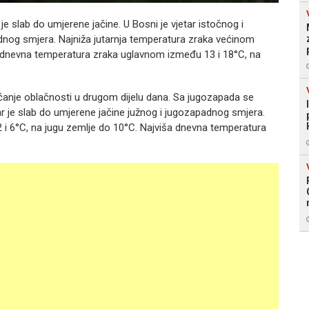
e slab do umjerene jačine. U Bosni je vjetar istočnog i
dnog smjera. Najniža jutarnja temperatura zraka većinom
a dnevna temperatura zraka uglavnom između 13 i 18°C, na
ćanje oblačnosti u drugom dijelu dana. Sa jugozapada se
r je slab do umjerene jačine južnog i jugozapadnog smjera.
 i 6°C, na jugu zemlje do 10°C. Najviša dnevna temperatura