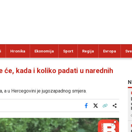
i
Hronika
Ekonomija
Sport
Regija
Evropa
Sve
e, kada i koliko padati u narednih
N
ra, a u Hercegovini je jugozapadnog smjera.
Facebook
X
Kopiraj link
Više