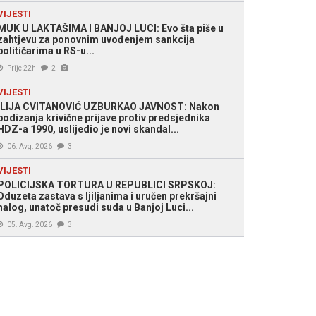
VIJESTI
MUK U LAKTAŠIMA I BANJOJ LUCI: Evo šta piše u
zahtjevu za ponovnim uvođenjem sankcija
političarima u RS-u...
Prije 22h
2
VIJESTI
ILIJA CVITANOVIĆ UZBURKAO JAVNOST: Nakon
podizanja krivične prijave protiv predsjednika
HDZ-a 1990, uslijedio je novi skandal...
06. Avg. 2026
3
VIJESTI
POLICIJSKA TORTURA U REPUBLICI SRPSKOJ:
Oduzeta zastava s ljiljanima i uručen prekršajni
nalog, unatoč presudi suda u Banjoj Luci...
05. Avg. 2026
3