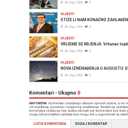
06. Avg. 2026
0
VIJESTI
STIŽE LI NAM KONAČNO ZAHLAĐENJE?
05. Avg. 2026
0
VIJESTI
VRIJEME SE MIJENJA: Vrhunac toplins
05. Avg. 2026
0
VIJESTI
NOVA IZNENAĐENJA U AUGUSTU: Evo 
04. Avg. 2026
0
Komentari - Ukupno
0
NAPOMENA
: Komentari odražavaju stavove njihovih autora, a ne
od vrijeđanja, psovanja i vulgarnog izražavanja. Redakcija zadrža
komentara redakcija nije dužna obrisati sve komentare koji krše
mogu biti pronađeni sadržaji koji mogu biti u suprotnosti sa vaš
LISTA KOMENTARA
DODAJ KOMENTAR