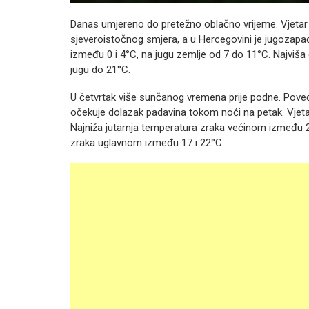
Danas umjereno do pretežno oblačno vrijeme. Vjetar j
sjeveroistočnog smjera, a u Hercegovini je jugozapa
između 0 i 4°C, na jugu zemlje od 7 do 11°C. Najviš
jugu do 21°C.
U četvrtak više sunčanog vremena prije podne. Pove
očekuje dolazak padavina tokom noći na petak. Vjeta
Najniža jutarnja temperatura zraka većinom između 2
zraka uglavnom između 17 i 22°C.