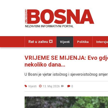
Rat u zalivu 💥
Vijesti
Politika
Intervju
VRIJEME SE MIJENJA: Evo gdje ć
nekoliko dana...
U Bosni je vjetar istočnog i sjeveroistočnog smje
Vijesti
13. Maj 2026
0