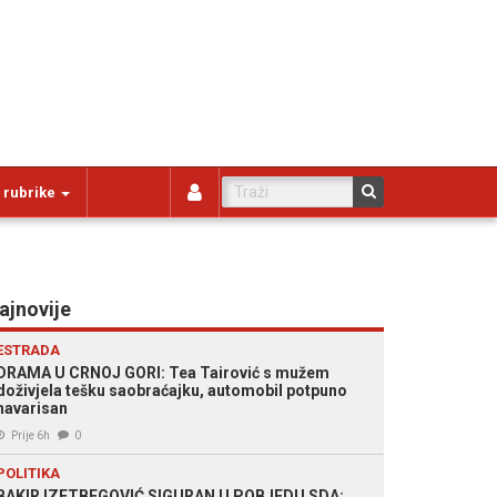
 rubrike
ajnovije
ESTRADA
DRAMA U CRNOJ GORI: Tea Tairović s mužem
doživjela tešku saobraćajku, automobil potpuno
havarisan
Prije 6h
0
POLITIKA
BAKIR IZETBEGOVIĆ SIGURAN U POBJEDU SDA: