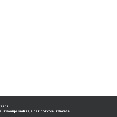
ržana.
euzimanje sadržaja bez dozvole izdavača.