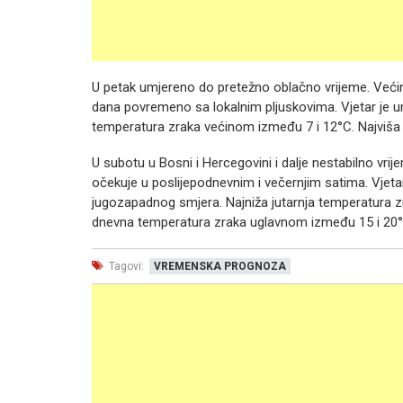
U petak umjereno do pretežno oblačno vrijeme. Većin
dana povremeno sa lokalnim pljuskovima. Vjetar je um
temperatura zraka većinom između 7 i 12°C. Najviš
U subotu u Bosni i Hercegovini i dalje nestabilno vri
očekuje u poslijepodnevnim i večernjim satima. Vjeta
jugozapadnog smjera. Najniža jutarnja temperatura z
dnevna temperatura zraka uglavnom između 15 i 20°
Tagovi:
VREMENSKA PROGNOZA