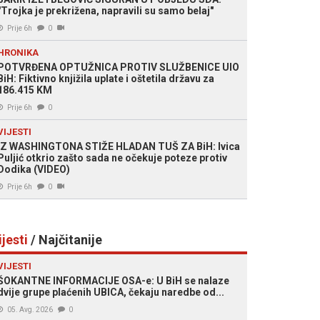
"Trojka je prekrižena, napravili su samo belaj"
Prije 6h
0
HRONIKA
POTVRĐENA OPTUŽNICA PROTIV SLUŽBENICE UIO
BiH: Fiktivno knjižila uplate i oštetila državu za
186.415 KM
Prije 6h
0
VIJESTI
IZ WASHINGTONA STIŽE HLADAN TUŠ ZA BiH: Ivica
Puljić otkrio zašto sada ne očekuje poteze protiv
Dodika (VIDEO)
Prije 6h
0
ijesti
/ Najčitanije
VIJESTI
ŠOKANTNE INFORMACIJE OSA-e: U BiH se nalaze
dvije grupe plaćenih UBICA, čekaju naredbe od...
05. Avg. 2026
0