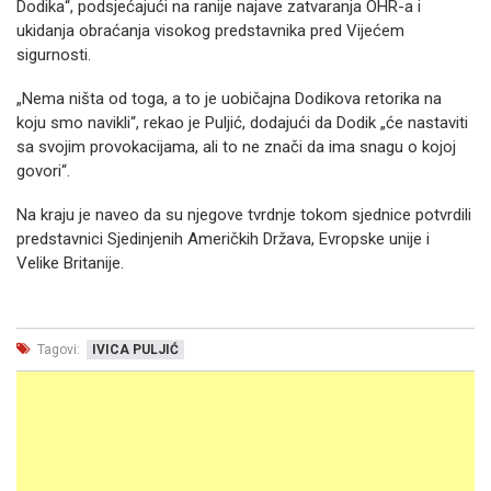
Dodika“, podsjećajući na ranije najave zatvaranja OHR-a i
ukidanja obraćanja visokog predstavnika pred Vijećem
sigurnosti.
„Nema ništa od toga, a to je uobičajna Dodikova retorika na
koju smo navikli“, rekao je Puljić, dodajući da Dodik „će nastaviti
sa svojim provokacijama, ali to ne znači da ima snagu o kojoj
govori“.
Na kraju je naveo da su njegove tvrdnje tokom sjednice potvrdili
predstavnici Sjedinjenih Američkih Država, Evropske unije i
Velike Britanije.
Tagovi:
IVICA PULJIĆ