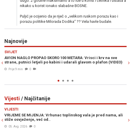
dugo. 2 godine maksimalno a to ide u korist i četnika i ustaša a
nikako u korist ionako slabašne BOSNE.
Puljić je ocijenio da je riječ o „velikom ruskom porazu kao i
porazu politike Milorada Dodika“ ?? Vela havle budale.
Najnovije
Previous
N
POLITIKA
e
"BUDALI NE MOŽE ODGOVORITI NI HILJADU MUDRACA": Ambasad
IDEO)
Ruske Federacije u BiH žestoko i nediplomatski odgovorila na
pitanja Milana Blagojevića
Prije 16 min
0
Vijesti
/ Najčitanije
Previous
N
VIJESTI
 ali
ŠOKANTNE INFORMACIJE OSA-e: U BiH se nalaze dvije grupe
plaćenih UBICA, čekaju naredbe od...
05. Avg. 2026
0