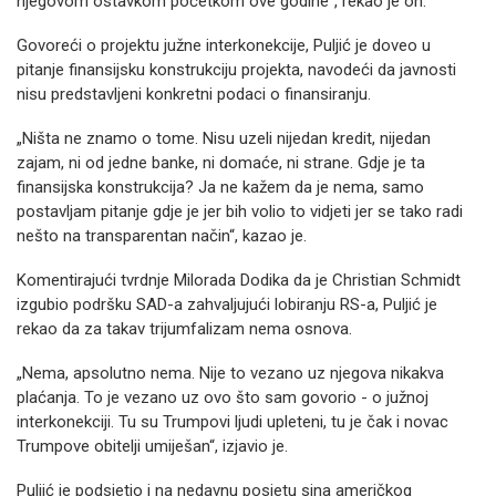
njegovom ostavkom početkom ove godine“, rekao je on.
Govoreći o projektu južne interkonekcije, Puljić je doveo u
pitanje finansijsku konstrukciju projekta, navodeći da javnosti
nisu predstavljeni konkretni podaci o finansiranju.
„Ništa ne znamo o tome. Nisu uzeli nijedan kredit, nijedan
zajam, ni od jedne banke, ni domaće, ni strane. Gdje je ta
finansijska konstrukcija? Ja ne kažem da je nema, samo
postavljam pitanje gdje je jer bih volio to vidjeti jer se tako radi
nešto na transparentan način“, kazao je.
Komentirajući tvrdnje Milorada Dodika da je Christian Schmidt
izgubio podršku SAD-a zahvaljujući lobiranju RS-a, Puljić je
rekao da za takav trijumfalizam nema osnova.
„Nema, apsolutno nema. Nije to vezano uz njegova nikakva
plaćanja. To je vezano uz ovo što sam govorio - o južnoj
interkonekciji. Tu su Trumpovi ljudi upleteni, tu je čak i novac
Trumpove obitelji umiješan“, izjavio je.
Puljić je podsjetio i na nedavnu posjetu sina američkog