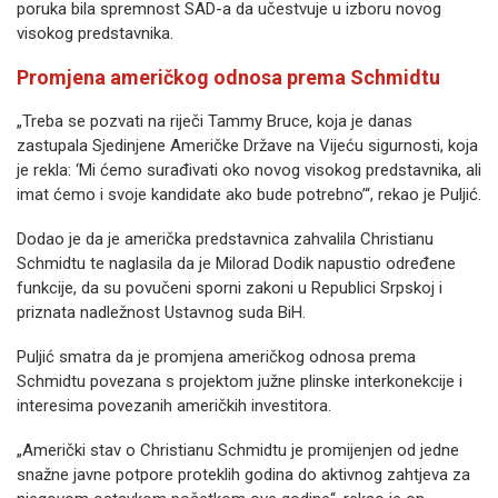
poruka bila spremnost SAD-a da učestvuje u izboru novog
visokog predstavnika.
Promjena američkog odnosa prema Schmidtu
„Treba se pozvati na riječi Tammy Bruce, koja je danas
zastupala Sjedinjene Američke Države na Vijeću sigurnosti, koja
je rekla: ‘Mi ćemo surađivati oko novog visokog predstavnika, ali
imat ćemo i svoje kandidate ako bude potrebno’“, rekao je Puljić.
Dodao je da je američka predstavnica zahvalila Christianu
Schmidtu te naglasila da je Milorad Dodik napustio određene
funkcije, da su povučeni sporni zakoni u Republici Srpskoj i
priznata nadležnost Ustavnog suda BiH.
Puljić smatra da je promjena američkog odnosa prema
Schmidtu povezana s projektom južne plinske interkonekcije i
interesima povezanih američkih investitora.
„Američki stav o Christianu Schmidtu je promijenjen od jedne
snažne javne potpore proteklih godina do aktivnog zahtjeva za