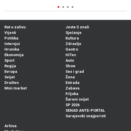
Rat u zalivu
Jeste li znali
Vijesti
Sjećanje
Politika
Kultura
Intervjui
Zdravlje
Hronika
Gastro
Ekonomija
HiTec
Sport
Auto
Regija
Show
Evropa
Sex i grad
Svijet
Žena
Društvo
Estrada
Mini market
Zabava
Frljoka
Šareni svijet
SP 2026
SENAD ANTE-PORTAL
Sarajevski snajperisti
Arhiva