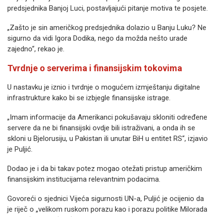
predsjednika Banjoj Luci, postavljajući pitanje motiva te posjete.
„Zašto je sin američkog predsjednika dolazio u Banju Luku? Ne
sigurno da vidi Igora Dodika, nego da možda nešto urade
zajedno“, rekao je.
Tvrdnje o serverima i finansijskim tokovima
U nastavku je iznio i tvrdnje o mogućem izmještanju digitalne
infrastrukture kako bi se izbjegle finansijske istrage.
„Imam informacije da Amerikanci pokušavaju skloniti određene
servere da ne bi finansijski ovdje bili istraživani, a onda ih se
skloni u Bjelorusiju, u Pakistan ili unutar BiH u entitet RS“, izjavio
je Puljić.
Dodao je i da bi takav potez mogao otežati pristup američkim
finansijskim institucijama relevantnim podacima.
Govoreći o sjednici Vijeća sigurnosti UN-a, Puljić je ocijenio da
je riječ o „velikom ruskom porazu kao i porazu politike Milorada