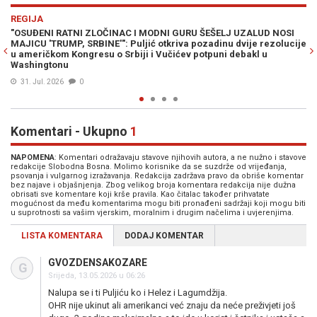
Previous
N
VIJESTI
OSI
KAKO JE PROPALA STRATEGIJA SARAJEVA PRED NOVOM
lucije
ADMINISTRACIJOM: Puljić iz Amerike otkriva kako Dodik i
Cvijanović putem novca dominiraju u Washingtonu (VIDEO)
27. Jun. 2026
0
Komentari - Ukupno
1
NAPOMENA
: Komentari odražavaju stavove njihovih autora, a ne nužno i stavove
redakcije Slobodna Bosna. Molimo korisnike da se suzdrže od vrijeđanja,
psovanja i vulgarnog izražavanja. Redakcija zadržava pravo da obriše komentar
bez najave i objašnjenja. Zbog velikog broja komentara redakcija nije dužna
obrisati sve komentare koji krše pravila. Kao čitalac također prihvatate
mogućnost da među komentarima mogu biti pronađeni sadržaji koji mogu biti
u suprotnosti sa vašim vjerskim, moralnim i drugim načelima i uvjerenjima.
LISTA KOMENTARA
DODAJ KOMENTAR
GVOZDENSAKOZARE
G
Srijeda, 13.05.2026 u 06:26
Nalupa se i ti Puljiću ko i Helez i Lagumdžija.
OHR nije ukinut ali amerikanci već znaju da neće preživjeti još