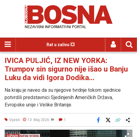
Rat u zalivu 💥
IVICA PULJIĆ, IZ NEW YORKA:
Trumpov sin sigurno nije išao u Banju
Luku da vidi Igora Dodika...
Na kraju je naveo da su njegove tvrdnje tokom sjednice
potvrdili predstavnici Sjedinjenih Američkih Država,
Evropske unije i Velike Britanije.
Vijesti
13. Maj 2026
1
Facebook
X
Kopiraj link
Više