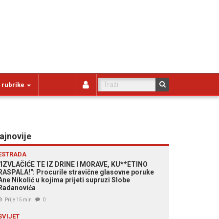
 rubrike
ajnovije
ESTRADA
"IZVLAČIĆE TE IZ DRINE I MORAVE, KU**ETINO
RASPALA!": Procurile stravične glasovne poruke
Ane Nikolić u kojima prijeti supruzi Slobe
Radanovića
Prije 15 min
0
SVIJET