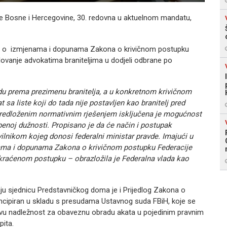
e Bosne i Hercegovine, 30. redovna u aktuelnom mandatu,
na o izmjenama i dopunama Zakona o krivičnom postupku
elovanje advokatima braniteljima u dodjeli odbrane po
edu prema prezimenu branitelja, a u konkretnom krivičnom
 sa liste koji do tada nije postavljen kao branitelj pred
redloženim normativnim rješenjem isključena je mogućnost
benoj dužnosti. Propisano je da će način i postupak
avilnikom kojeg donosi federalni ministar pravde. Imajući u
nama i dopunama Zakona o krivičnom postupku Federacije
kraćenom postupku – obrazložila je Federalna vlada kao
ju sjednicu Predstavničkog doma je i Prijedlog Zakona o
koncipiran u skladu s presudama Ustavnog suda FBiH, koje se
ovu nadležnost za obaveznu obradu akata u pojedinim pravnim
pita.