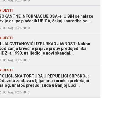
05. Avg. 2026
0
VIJESTI
ŠOKANTNE INFORMACIJE OSA-e: U BiH se nalaze
dvije grupe plaćenih UBICA, čekaju naredbe od...
05. Avg. 2026
0
VIJESTI
ILIJA CVITANOVIĆ UZBURKAO JAVNOST: Nakon
podizanja krivične prijave protiv predsjednika
HDZ-a 1990, uslijedio je novi skandal...
06. Avg. 2026
3
VIJESTI
POLICIJSKA TORTURA U REPUBLICI SRPSKOJ:
Oduzeta zastava s ljiljanima i uručen prekršajni
nalog, unatoč presudi suda u Banjoj Luci...
05. Avg. 2026
3