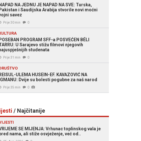
NAPAD NA JEDNU JE NAPAD NA SVE: Turska,
Pakistan i Saudijska Arabija stvorile novi moćni
vojni savez
Prije 30 min
0
KULTURA
POSEBAN PROGRAM SFF-a POSVEĆEN BÉLI
TARRU: U Sarajevo stižu filmovi njegovih
najuspješnijih studenata
Prije 31 min
0
DRUŠTVO
REISUL-ULEMA HUSEIN-EF. KAVAZOVIĆ NA
IGMANU: Dvije su bolesti pogubne za naš narod
Prije 35 min
0
ijesti
/ Najčitanije
VIJESTI
VRIJEME SE MIJENJA: Vrhunac toplinskog vala je
pred nama, ali stiže osvježenje, već od..