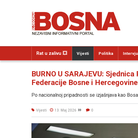
Rat u zalivu 💥
Vijesti
Politika
Intervju
BURNO U SARAJEVU: Sjednica 
Federacije Bosne i Hercegovine,
Po nacionalnoj pripadnosti se izjašnjava kao Bos
Vijesti
13. Maj 2026
0