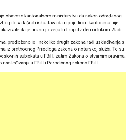
vanje obaveze kantonalnom ministarstvu da nakon određenog
tno zbog dosadašnjih iskustava da u pojedinim kantonima nije
 ukazivale da je nužno povećati i broj utvrđen odlukom Vlade.
 predloženo je i nekoliko drugih zakona radi usklađivanja s
iz prethodnog Prijedloga zakona o notarskoj službi. To su
 poslovnih subjekata u FBiH, zatim Zakona o stvarnim pravima,
 nasljeđivanju u FBiH i Porodičnog zakona FBiH.