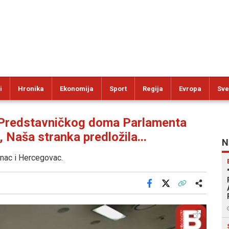
i
Hronika
Ekonomija
Sport
Regija
Evropa
Sve
Predstavničkog doma Parlamenta
 Naša stranka predložila...
N
anac i Hercegovac.
Facebook
X
Kopiraj link
Više