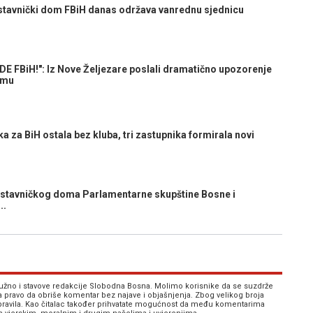
avnički dom FBiH danas održava vanrednu sjednicu
FBiH!": Iz Nove Željezare poslali dramatično upozorenje
omu
za BiH ostala bez kluba, tri zastupnika formirala novi
tavničkog doma Parlamentarne skupštine Bosne i
..
 nužno i stavove redakcije Slobodna Bosna. Molimo korisnike da se suzdrže
va pravo da obriše komentar bez najave i objašnjenja. Zbog velikog broja
 pravila. Kao čitalac također prihvatate mogućnost da među komentarima