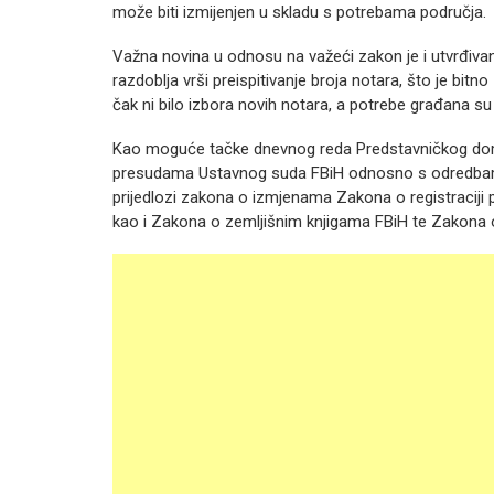
može biti izmijenjen u skladu s potrebama područja.
Važna novina u odnosu na važeći zakon je i utvrđi
razdoblja vrši preispitivanje broja notara, što je bi
čak ni bilo izbora novih notara, a potrebe građana su
Kao moguće tačke dnevnog reda Predstavničkog doma,
presudama Ustavnog suda FBiH odnosno s odredbama 
prijedlozi zakona o izmjenama Zakona o registraciji
kao i Zakona o zemljišnim knjigama FBiH te Zakona o