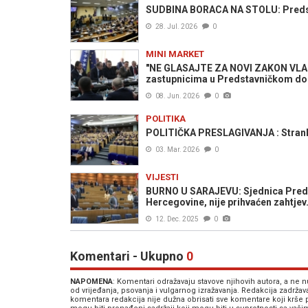
SUDBINA BORACA NA STOLU: Predst
28. Jul. 2026
0
MINI MARKET
"NE GLASAJTE ZA NOVI ZAKON VLADE 
zastupnicima u Predstavničkom d
08. Jun. 2026
0
POLITIKA
POLITIČKA PRESLAGIVANJA : Stranka 
03. Mar. 2026
0
VIJESTI
BURNO U SARAJEVU: Sjednica Preds
Hercegovine, nije prihvaćen zahtjev.
12. Dec. 2025
0
Komentari - Ukupno
0
NAPOMENA
: Komentari odražavaju stavove njihovih autora, a ne
od vrijeđanja, psovanja i vulgarnog izražavanja. Redakcija zadrža
komentara redakcija nije dužna obrisati sve komentare koji krše