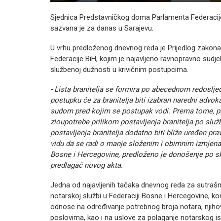
Sjednica Predstavničkog doma Parlamenta Federacij
sazvana je za danas u Sarajevu.
U vrhu predloženog dnevnog reda je Prijedlog zako
Federacije BiH, kojim je najavljeno ravnopravno sudj
službenoj dužnosti u krivičnim postupcima.
- Lista branitelja se formira po abecednom redoslj
postupku će za branitelja biti izabran naredni advokat
sudom pred kojim se postupak vodi. Prema tome, p
zloupotrebe prilikom postavljenja branitelja po služ
postavljenja branitelja dodatno biti bliže uređen pr
vidu da se radi o manje složenim i obimnim izmje
Bosne i Hercegovine, predloženo je donošenje po s
predlagač novog akta.
Jedna od najavljenih tačaka dnevnog reda za sutrašn
notarskoj službi u Federaciji Bosne i Hercegovine, 
odnose na određivanje potrebnog broja notara, njih
poslovima, kao i na uslove za polaganje notarskog is