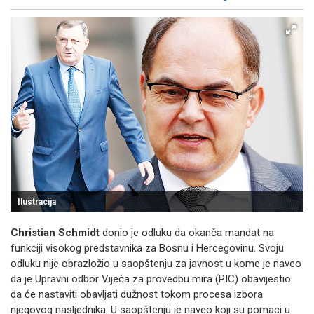
Facebook
X
Kopiraj link
Više
Ilustracija
Christian Schmidt
donio je odluku da okanča mandat na
funkciji visokog predstavnika za Bosnu i Hercegovinu. Svoju
odluku nije obrazložio u saopštenju za javnost u kome je naveo
da je Upravni odbor Vijeća za provedbu mira (PIC) obavijestio
da će nastaviti obavljati dužnost tokom procesa izbora
njegovog nasljednika. U saopštenju je naveo koji su pomaci u