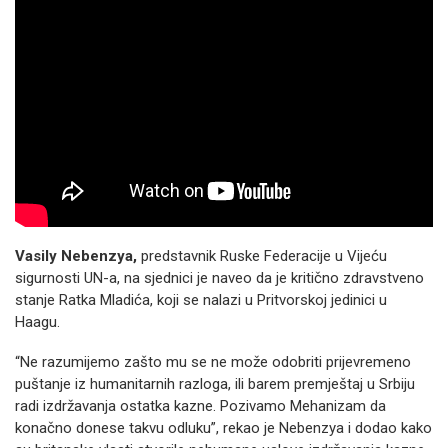
Vasily Nebenzya,
predstavnik Ruske Federacije u Vijeću
sigurnosti UN-a, na sjednici je naveo da je kritično zdravstveno
stanje Ratka Mladića, koji se nalazi u Pritvorskoj jedinici u
Haagu.
“Ne razumijemo zašto mu se ne može odobriti prijevremeno
puštanje iz humanitarnih razloga, ili barem premještaj u Srbiju
radi izdržavanja ostatka kazne. Pozivamo Mehanizam da
konačno donese takvu odluku”, rekao je Nebenzya i dodao kako