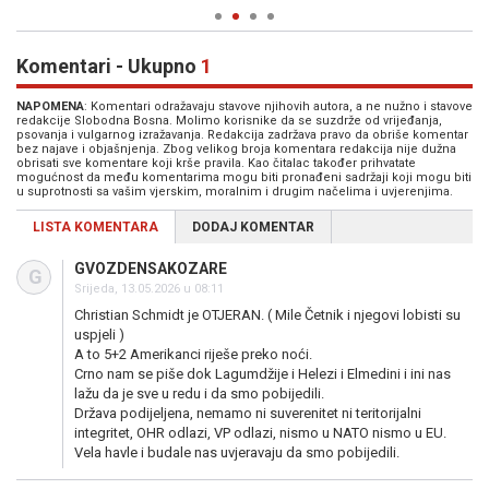
Komentari - Ukupno
1
NAPOMENA
: Komentari odražavaju stavove njihovih autora, a ne nužno i stavove
redakcije Slobodna Bosna. Molimo korisnike da se suzdrže od vrijeđanja,
psovanja i vulgarnog izražavanja. Redakcija zadržava pravo da obriše komentar
bez najave i objašnjenja. Zbog velikog broja komentara redakcija nije dužna
obrisati sve komentare koji krše pravila. Kao čitalac također prihvatate
mogućnost da među komentarima mogu biti pronađeni sadržaji koji mogu biti
u suprotnosti sa vašim vjerskim, moralnim i drugim načelima i uvjerenjima.
LISTA KOMENTARA
DODAJ KOMENTAR
GVOZDENSAKOZARE
G
Srijeda, 13.05.2026 u 08:11
Christian Schmidt je OTJERAN. ( Mile Četnik i njegovi lobisti su
uspjeli )
A to 5+2 Amerikanci riješe preko noći.
Crno nam se piše dok Lagumdžije i Helezi i Elmedini i ini nas
lažu da je sve u redu i da smo pobijedili.
Država podijeljena, nemamo ni suverenitet ni teritorijalni
integritet, OHR odlazi, VP odlazi, nismo u NATO nismo u EU.
Vela havle i budale nas uvjeravaju da smo pobijedili.