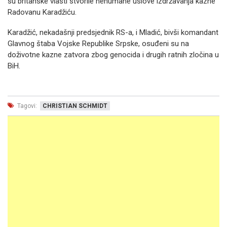
su britanske vlasti stvorile nehumane uslove izdržavanja kazne
Radovanu Karadžiću.
Karadžić, nekadašnji predsjednik RS-a, i Mladić, bivši komandant
Glavnog štaba Vojske Republike Srpske, osuđeni su na
doživotne kazne zatvora zbog genocida i drugih ratnih zločina u
BiH.
Tagovi:
CHRISTIAN SCHMIDT