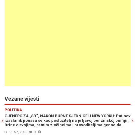
Vezane vijesti
Previous
N
POLITIKA
VI
GJENERO ZA „SB“, NAKON BURNE SJEDNICE U NEW YORKU: Putinov
SC
izaslanik ponaša se kao poslužitelj na prljavoj benzinskoj pumpi;
Ra
Brine o svojima, ratnim zločincima i provoditeljima genocida...
13. Maj 2026
0