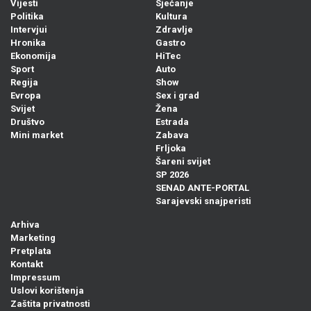
Vijesti
Sjećanje
Politika
Kultura
Intervjui
Zdravlje
Hronika
Gastro
Ekonomija
HiTec
Sport
Auto
Regija
Show
Evropa
Sex i grad
Svijet
Žena
Društvo
Estrada
Mini market
Zabava
Frljoka
Šareni svijet
SP 2026
SENAD ANTE-PORTAL
Sarajevski snajperisti
Arhiva
Marketing
Pretplata
Kontakt
Impressum
Uslovi korištenja
Zaštita privatnosti