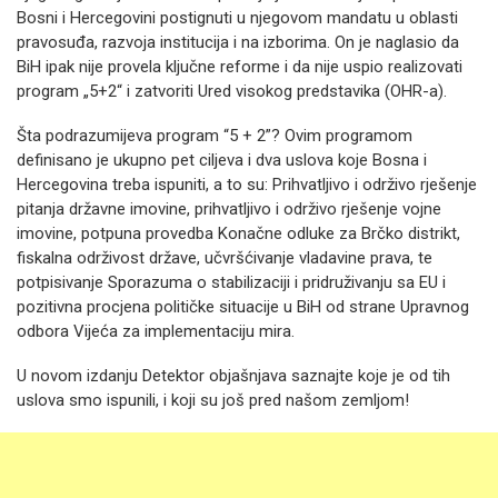
Bosni i Hercegovini postignuti u njegovom mandatu u oblasti
pravosuđa, razvoja institucija i na izborima. On je naglasio da
BiH ipak nije provela ključne reforme i da nije uspio realizovati
program „5+2“ i zatvoriti Ured visokog predstavika (OHR-a).
Šta podrazumijeva program “5 + 2”? Ovim programom
definisano je ukupno pet ciljeva i dva uslova koje Bosna i
Hercegovina treba ispuniti, a to su: Prihvatljivo i održivo rješenje
pitanja državne imovine, prihvatljivo i održivo rješenje vojne
imovine, potpuna provedba Konačne odluke za Brčko distrikt,
fiskalna održivost države, učvršćivanje vladavine prava, te
potpisivanje Sporazuma o stabilizaciji i pridruživanju sa EU i
pozitivna procjena političke situacije u BiH od strane Upravnog
odbora Vijeća za implementaciju mira.
U novom izdanju Detektor objašnjava saznajte koje je od tih
uslova smo ispunili, i koji su još pred našom zemljom!