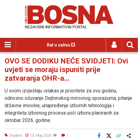
Rat u zalivu 💥
OVO SE DODIKU NEĆE SVIDJETI: Ovi
uvjeti se moraju ispuniti prije
zatvaranja OHR-a...
U svom izvještaju istakao je prioritete za ovu godinu,
odnosno očuvanje Dejtonskog mirovnog sporazuma, pitanje
državne imovine, unapređenje izbornih tehnologija i
integriteta izbornog procesa uoči izbora planiranih za
oktobar 2026. godine.
Društvo
13. Maj 2026
1