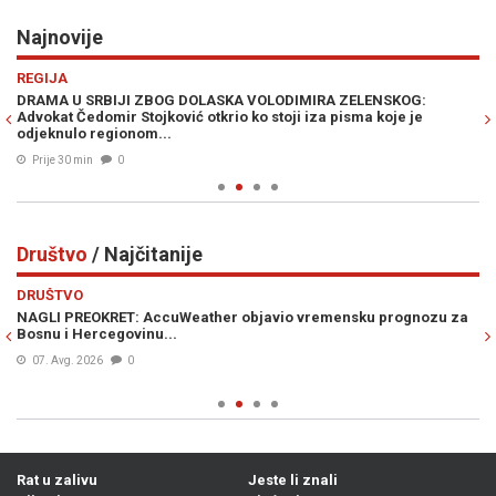
Najnovije
Previous
N
REGIJA
VI
DRAMA U SRBIJI ZBOG DOLASKA VOLODIMIRA ZELENSKOG:
ZA
Advokat Čedomir Stojković otkrio ko stoji iza pisma koje je
Čo
odjeknulo regionom...
Prije 30 min
0
Društvo
/ Najčitanije
Previous
N
DRUŠTVO
D
NAGLI PREOKRET: AccuWeather objavio vremensku prognozu za
S
Bosnu i Hercegovinu...
po
ud
07. Avg. 2026
0
Rat u zalivu
Jeste li znali