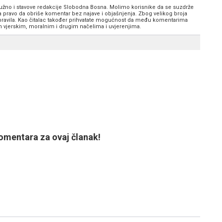
 nužno i stavove redakcije Slobodna Bosna. Molimo korisnike da se suzdrže
va pravo da obriše komentar bez najave i objašnjenja. Zbog velikog broja
 pravila. Kao čitalac također prihvatate mogućnost da među komentarima
im vjerskim, moralnim i drugim načelima i uvjerenjima.
mentara za ovaj članak!