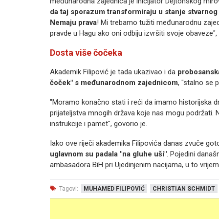
međunarodna zajednica je inicijator Dejtonskog mi
da taj sporazum transformiraju u stanje stvarnog
Nemaju prava
! Mi trebamo tužiti međunarodnu zaje
pravde u Hagu ako oni odbiju izvršiti svoje obaveze",
Dosta više čočeka
Akademik Filipović je tada ukazivao i da
probosanska 
čoček" s međunarodnom zajednicom
, "stalno se p
"Moramo konačno stati i reći da imamo historijska d
prijateljstva mnogih država koje nas mogu podržati. N
instrukcije i pamet", govorio je.
Iako ove riječi akademika Filipovića danas zvuče got
uglavnom su padala "na gluhe uši"
. Pojedini današn
ambasadora BiH pri Ujedinjenim nacijama, u to vrijeme
Tagovi:
MUHAMED FILIPOVIĆ
CHRISTIAN SCHMIDT