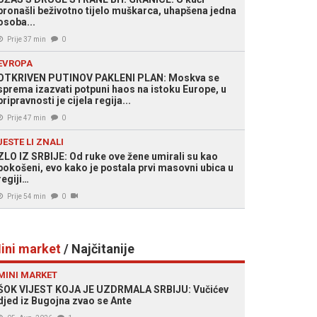
pronašli beživotno tijelo muškarca, uhapšena jedna
osoba...
Prije 37 min
0
EVROPA
OTKRIVEN PUTINOV PAKLENI PLAN: Moskva se
sprema izazvati potpuni haos na istoku Europe, u
pripravnosti je cijela regija...
Prije 47 min
0
JESTE LI ZNALI
ZLO IZ SRBIJE: Od ruke ove žene umirali su kao
pokošeni, evo kako je postala prvi masovni ubica u
regiji…
Prije 54 min
0
ini market
/ Najčitanije
MINI MARKET
ŠOK VIJEST KOJA JE UZDRMALA SRBIJU: Vučićev
djed iz Bugojna zvao se Ante