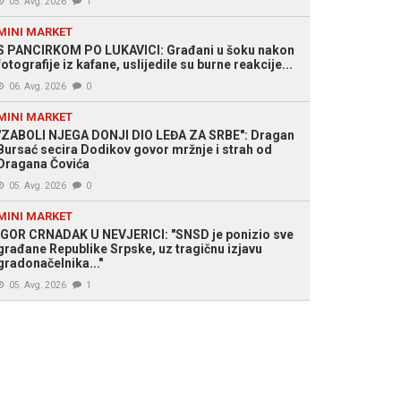
05. Avg. 2026
1
MINI MARKET
S PANCIRKOM PO LUKAVICI: Građani u šoku nakon
fotografije iz kafane, uslijedile su burne reakcije...
06. Avg. 2026
0
MINI MARKET
"ZABOLI NJEGA DONJI DIO LEĐA ZA SRBE": Dragan
Bursać secira Dodikov govor mržnje i strah od
Dragana Čovića
05. Avg. 2026
0
MINI MARKET
IGOR CRNADAK U NEVJERICI: "SNSD je ponizio sve
građane Republike Srpske, uz tragičnu izjavu
gradonačelnika..."
05. Avg. 2026
1