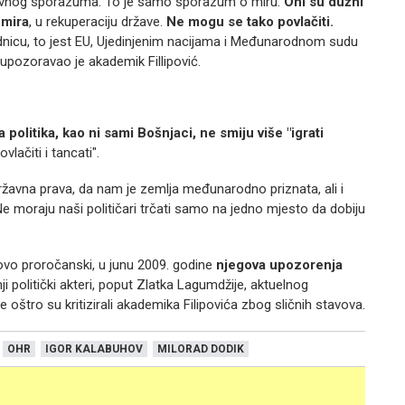
rovnog sporazuma. To je samo sporazum o miru.
Oni su dužni
 mira
, u rekuperaciju države.
Ne mogu se tako povlačiti.
dnicu, to jest EU, Ujedinjenim nacijama i Međunarodnom sudu
 upozoravao je akademik Fillipović.
politika, kao ni sami Bošnjaci, ne smiju više "igrati
ovlačiti i tancati".
ržavna prava, da nam je zemlja međunarodno priznata, ali i
e moraju naši političari trčati samo na jedno mjesto da dobiju
ovo proročanski, u junu 2009. godine
njegova upozorenja
ji politički akteri, poput Zlatka Lagumdžije, aktuelnog
 oštro su kritizirali akademika Filipovića zbog sličnih stavova.
OHR
IGOR KALABUHOV
MILORAD DODIK