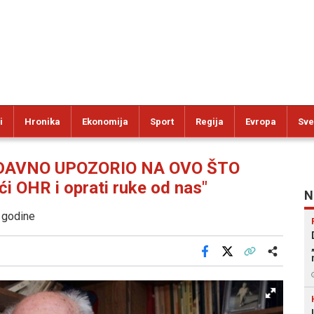
i
Hronika
Ekonomija
Sport
Regija
Evropa
Sve
DAVNO UPOZORIO NA OVO ŠTO
 OHR i oprati ruke od nas"
N
 godine
Facebook
X
Kopiraj link
Više