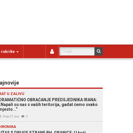
 rubrike
ajnovije
RAT U ZALIVU
DRAMATIČNO OBRAĆANJE PREDSJEDNIKA IRANA:
„Napali su nas s vaših teritorija, gađat ćemo svako
mjesto...“
Prije 27 min
0
HRONIKA
UŽAS S DRUGE STRANE BH. GRANICE: U kući