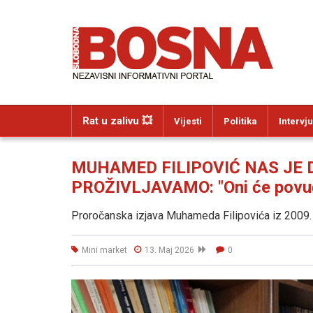
Rat u zalivu 💥
Vijesti
Politika
Intervju
MUHAMED FILIPOVIĆ NAS JE 
PROŽIVLJAVAMO: "Oni će povući
Proročanska izjava Muhameda Filipovića iz 2009.
Mini market
13. Maj 2026
0