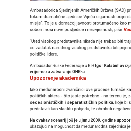
Ambasadorica Sjedinjenih Američkih Država (SAD) pri
tokom dramatične sjednice Vijeća sigurnosti ocijeni
misije". To je u domaćoj javnosti protumačeno kao mog
sobom nosi nove posljedice i neizvjesnosti, piše
Rad
"Ured visokog predstavnika nikada nije trebao biti traj
će zadatak narednog visokog predstavnika biti prije
političke lidere.
Ambasador Ruske Federacije u BiH
Igor Kalabuhov
izj
vrijeme za zatvaranje OHR-a
.
Upozorenje akademika
Iako međunarodni zvaničnici ove procese tumače kao
političkih aktera - što jeste potrebno - na terenu je,
secesionističkih i separatističkih politika
, koje bi
predstaviti kao vlastitu pobjedu, te ohrabriti negativ
Na ovakav scenarij još je u junu 2009. godine upoz
ukazujući na mogućnost da međunarodna zajednica jedn