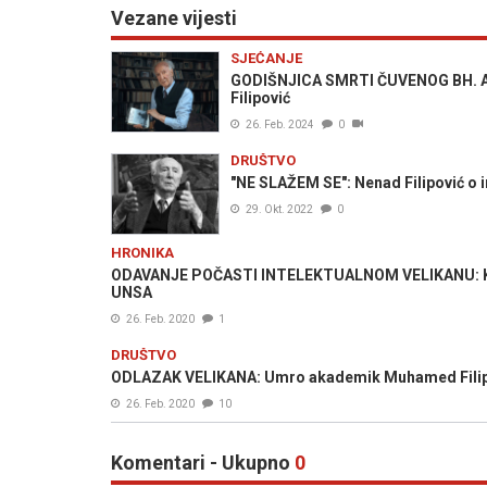
Vezane vijesti
SJEĆANJE
GODIŠNJICA SMRTI ČUVENOG BH. AKA
Filipović
26. Feb. 2024
0
DRUŠTVO
"NE SLAŽEM SE": Nenad Filipović o i
29. Okt. 2022
0
HRONIKA
ODAVANJE POČASTI INTELEKTUALNOM VELIKANU: Kom
UNSA
26. Feb. 2020
1
DRUŠTVO
ODLAZAK VELIKANA: Umro akademik Muhamed Filip
26. Feb. 2020
10
Komentari - Ukupno
0