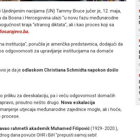
 Ujedinjenim nacijama (UN) Tammy Bruce jučer je, 12. maja,
la da Bosna i Hercegovina ulazi "u novu fazu međunarodne
ućnost kraja "stranog diktata", ali i kao proces koji sa
iosarajevo.ba.
na institucija", poručila je američka predstavnica, dodajući da
nos odgovornosti za upravljanje institucijama na domaće
avio je da je
odlaskom Christiana Schmidta napokon došlo
 priliku za deeskalaciju, pa i veću odgovornost domaćih
 zapravo, prisutno nešto drugo.
Nova eskalacija
 smanjenje utjecaja međunarodne zajednice mogle, ali i hoće,
ne procese.
oravao rahmetli akademik Muhamed Filipović
(1929-.2020.),
og dana povuče OHR i BiH "prepusti samoj sebi!.