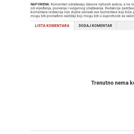
NAPOMENA
: Komentari odražavaju stavove njihovih autora, a ne
od vrijeđanja, psovanja i vulgarnog izražavanja. Redakcija zadrža
komentara redakcija nije dužna obrisati sve komentare koji krše
mogu biti pronađeni sadržaji koji mogu biti u suprotnosti sa vaš
LISTA KOMENTARA
DODAJ KOMENTAR
Trenutno nema ko