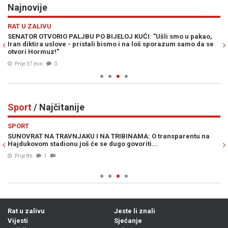
Najnovije
Previous
N
RAT U ZALIVU
H
SENATOR OTVORIO PALJBU PO BIJELOJ KUĆI: "Ušli smo u pakao,
D
Iran diktira uslove - pristali bismo i na loš sporazum samo da se
Ko
otvori Hormuz!"
ne
Prije 37 min
0
Sport
/ Najčitanije
Previous
N
SPORT
S
SUNOVRAT NA TRAVNJAKU I NA TRIBINAMA: O transparentu na
SP
Hajdukovom stadionu još će se dugo govoriti...
de
Prije 8h
1
Rat u zalivu
Jeste li znali
Vijesti
Sjećanje