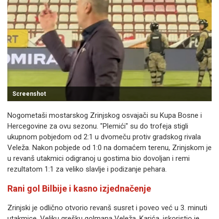
Screenshot
Nogometaši mostarskog Zrinjskog osvajači su Kupa Bosne i
Hercegovine za ovu sezonu. "Plemići" su do trofeja stigli
ukupnom pobjedom od 2:1 u dvomeču protiv gradskog rivala
Veleža. Nakon pobjede od 1:0 na domaćem terenu, Zrinjskom je
u revanš utakmici odigranoj u gostima bio dovoljan i remi
rezultatom 1:1 za veliko slavlje i podizanje pehara.
Rani gol Bilbije i kasno izjednačenje
Zrinjski je odlično otvorio revanš susret i poveo već u 3. minuti
utakmice. Veliku grešku golmana Veleža, Karića, iskoristio je