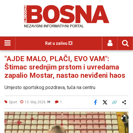
Rat u zalivu 💥
"AJDE MALO, PLAČI, EVO VAM":
Štimac srednjim prstom i uvredama
zapalio Mostar, nastao neviđeni haos
Umjesto sportskog pozdrava, tuča na centru
Sport
13. Maj 2026
1
Facebook
X
Kopiraj link
Više