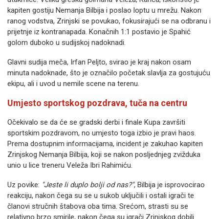
kapiten gostiju Nemanja Bilbija i poslao loptu u mrežu. Nakon
ranog vodstva, Zrinjski se povukao, fokusirajući se na odbranu i
prijetnje iz kontranapada. Konačnih 1:1 postavio je Spahić
golom duboko u sudijskoj nadoknadi.
Glavni sudija meča, Irfan Peljto, svirao je kraj nakon osam
minuta nadoknade, što je označilo početak slavlja za gostujuću
ekipu, ali i uvod u nemile scene na terenu.
Umjesto sportskog pozdrava, tuča na centru
Očekivalo se da će se gradski derbi i finale Kupa završiti
sportskim pozdravom, no umjesto toga izbio je pravi haos.
Prema dostupnim informacijama, incident je zakuhao kapiten
Zrinjskog Nemanja Bilbija, koji se nakon posljednjeg zvižduka
unio u lice treneru Veleža Ibri Rahimiću.
Uz povike:
"Jeste li duplo bolji od nas?"
, Bilbija je isprovocirao
reakciju, nakon čega su se u sukob uključili i ostali igrači te
članovi stručnih štabova oba tima. Srećom, strasti su se
relativno brzo smirile, nakon čega su igrači Zrinjskog dobili