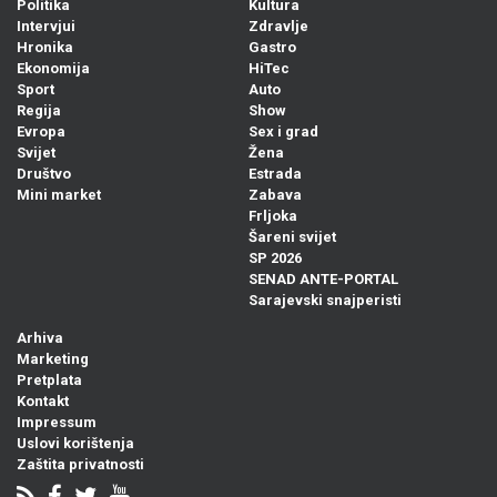
Politika
Kultura
Intervjui
Zdravlje
Hronika
Gastro
Ekonomija
HiTec
Sport
Auto
Regija
Show
Evropa
Sex i grad
Svijet
Žena
Društvo
Estrada
Mini market
Zabava
Frljoka
Šareni svijet
SP 2026
SENAD ANTE-PORTAL
Sarajevski snajperisti
Arhiva
Marketing
Pretplata
Kontakt
Impressum
Uslovi korištenja
Zaštita privatnosti