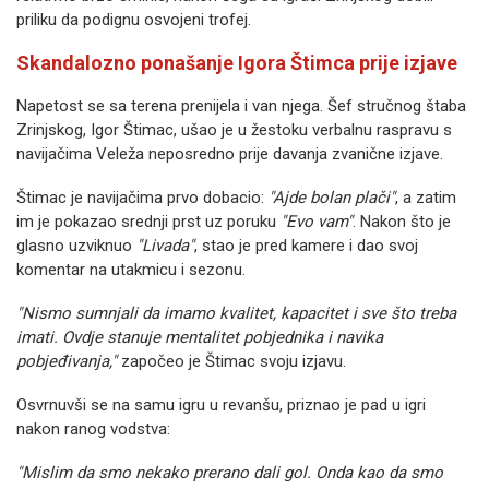
priliku da podignu osvojeni trofej.
Skandalozno ponašanje Igora Štimca prije izjave
Napetost se sa terena prenijela i van njega. Šef stručnog štaba
Zrinjskog, Igor Štimac, ušao je u žestoku verbalnu raspravu s
navijačima Veleža neposredno prije davanja zvanične izjave.
Štimac je navijačima prvo dobacio:
"Ajde bolan plači"
, a zatim
im je pokazao srednji prst uz poruku
"Evo vam"
. Nakon što je
glasno uzviknuo
"Livada"
, stao je pred kamere i dao svoj
komentar na utakmicu i sezonu.
"Nismo sumnjali da imamo kvalitet, kapacitet i sve što treba
imati. Ovdje stanuje mentalitet pobjednika i navika
pobjeđivanja,"
započeo je Štimac svoju izjavu.
Osvrnuvši se na samu igru u revanšu, priznao je pad u igri
nakon ranog vodstva:
"Mislim da smo nekako prerano dali gol. Onda kao da smo