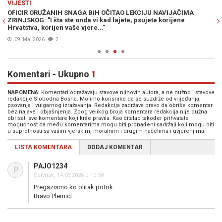
VIJESTI
S
OFICIR ORUŽANIH SNAGA BiH OČITAO LEKCIJU NAVIJAČIMA
BO
ZRINJSKOG: "I šta ste onda vi kad lajete, psujete korijene
Zr
Hrvatstva, korijen vaše vjere..."
09. Maj 2026
2
Komentari - Ukupno
1
NAPOMENA
: Komentari odražavaju stavove njihovih autora, a ne nužno i stavove
redakcije Slobodna Bosna. Molimo korisnike da se suzdrže od vrijeđanja,
psovanja i vulgarnog izražavanja. Redakcija zadržava pravo da obriše komentar
bez najave i objašnjenja. Zbog velikog broja komentara redakcija nije dužna
obrisati sve komentare koji krše pravila. Kao čitalac također prihvatate
mogućnost da među komentarima mogu biti pronađeni sadržaji koji mogu biti
u suprotnosti sa vašim vjerskim, moralnim i drugim načelima i uvjerenjima.
LISTA KOMENTARA
DODAJ KOMENTAR
PAJO1234
P
Četvrtak, 14.05.2026 u 10:58
Pregazismo ko plitak potok.
Bravo Plemici