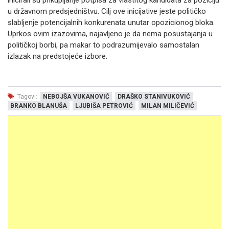
inicirali su prikupljanje potpisa za vlastitog kandidata za poziciju
u državnom predsjedništvu. Cilj ove inicijative jeste političko
slabljenje potencijalnih konkurenata unutar opozicionog bloka.
Uprkos ovim izazovima, najavljeno je da nema posustajanja u
političkoj borbi, pa makar to podrazumijevalo samostalan
izlazak na predstojeće izbore.
Tagovi:
NEBOJŠA VUKANOVIĆ
DRAŠKO STANIVUKOVIĆ
BRANKO BLANUŠA
LJUBIŠA PETROVIĆ
MILAN MILIČEVIĆ