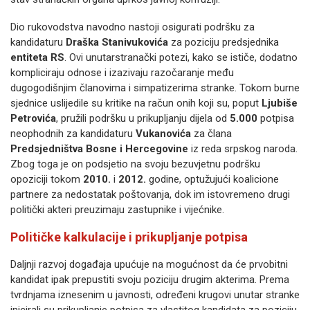
Dio rukovodstva navodno nastoji osigurati podršku za
kandidaturu
Draška Stanivukovića
za poziciju predsjednika
entiteta RS
. Ovi unutarstranački potezi, kako se ističe, dodatno
kompliciraju odnose i izazivaju razočaranje među
dugogodišnjim članovima i simpatizerima stranke. Tokom burne
sjednice uslijedile su kritike na račun onih koji su, poput
Ljubiše
Petrovića
, pružili podršku u prikupljanju dijela od
5.000
potpisa
neophodnih za kandidaturu
Vukanovića
za člana
Predsjedništva Bosne i Hercegovine
iz reda srpskog naroda.
Zbog toga je on podsjetio na svoju bezuvjetnu podršku
opoziciji tokom
2010.
i
2012.
godine, optužujući koalicione
partnere za nedostatak poštovanja, dok im istovremeno drugi
politički akteri preuzimaju zastupnike i vijećnike.
Političke kalkulacije i prikupljanje potpisa
Daljnji razvoj događaja upućuje na mogućnost da će prvobitni
kandidat ipak prepustiti svoju poziciju drugim akterima. Prema
tvrdnjama iznesenim u javnosti, određeni krugovi unutar stranke