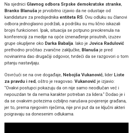
Na sjednici
Glavnog odbora Srpske demokratske stranke
,
Branko Blanuša
je prvobitno izjavio da ne odustaje od
kandidature za predsjednika
entiteta RS
. Ovu odluku su članovi
odbora jednoglasno podržali, a podršku su mu lično iskazali
brojni funkcioneri. Ipak, situacija se potpuno preokrenula na
konferenciji za medije na opće iznenađenje prisutnih, izuzev
grupe okupljene oko
Darka Babalja
. Iako je
Jovica Radulović
prethodno pročitao zvanične zaključke,
Blanuša
je pred
novinarima dao drugačiji odgovor, tvrdeći da se razgovori o tom
pitanju nastavljaju.
Osvrćući se na ove događaje,
Nebojša Vukanović
, lider
Liste
za pravdu i red
, oštro je reagovao.
Vukanović
je izjavio:
"Ovakvi postupci pokazuju da on nije samo neodlučan već i
nepouzdan te da nema karakter potreban za lidera." Dodao je i
da se ovakvim potezima ozbiljno narušava povjerenje građana,
jer to, prema njegovim riječima, nije prvi put da se ključni akteri
poigravaju sa donesenim odlukama.