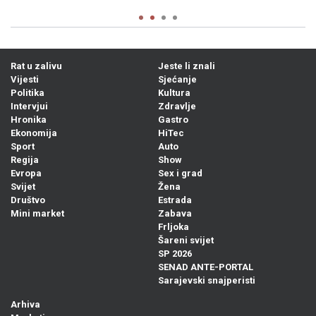
Rat u zalivu
Jeste li znali
Vijesti
Sjećanje
Politika
Kultura
Intervjui
Zdravlje
Hronika
Gastro
Ekonomija
HiTec
Sport
Auto
Regija
Show
Evropa
Sex i grad
Svijet
Žena
Društvo
Estrada
Mini market
Zabava
Frljoka
Šareni svijet
SP 2026
SENAD ANTE-PORTAL
Sarajevski snajperisti
Arhiva