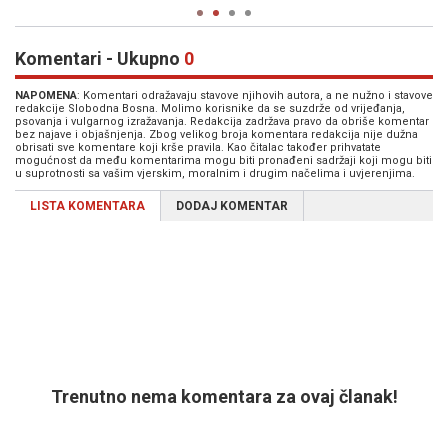
Komentari - Ukupno
0
NAPOMENA
: Komentari odražavaju stavove njihovih autora, a ne nužno i stavove
redakcije Slobodna Bosna. Molimo korisnike da se suzdrže od vrijeđanja,
psovanja i vulgarnog izražavanja. Redakcija zadržava pravo da obriše komentar
bez najave i objašnjenja. Zbog velikog broja komentara redakcija nije dužna
obrisati sve komentare koji krše pravila. Kao čitalac također prihvatate
mogućnost da među komentarima mogu biti pronađeni sadržaji koji mogu biti
u suprotnosti sa vašim vjerskim, moralnim i drugim načelima i uvjerenjima.
LISTA KOMENTARA
DODAJ KOMENTAR
Trenutno nema komentara za ovaj članak!