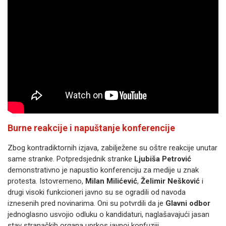
Burne reakcije i napuštanje konferencije
Zbog kontradiktornih izjava, zabilježene su oštre reakcije unutar
same stranke. Potpredsjednik stranke
Ljubiša Petrović
demonstrativno je napustio konferenciju za medije u znak
protesta. Istovremeno,
Milan Milićević
,
Želimir Nešković
i
drugi visoki funkcioneri javno su se ogradili od navoda
iznesenih pred novinarima. Oni su potvrdili da je
Glavni odbor
jednoglasno usvojio odluku o kandidaturi, naglašavajući jasan
stav stranačkih organa uprkos javnoj konfuziji.