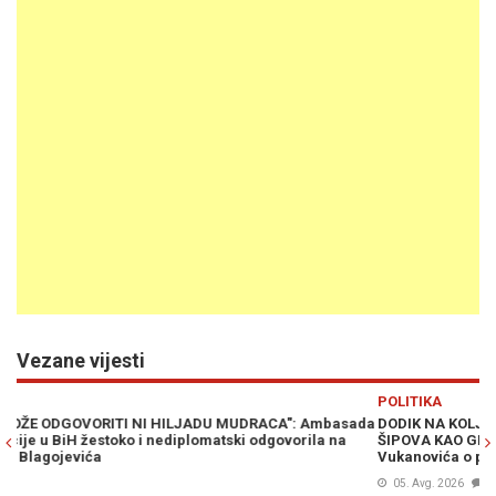
Vezane vijesti
Previous
N
POLITIKA
P
ada
DODIK NA KOLJENIMA, VUČIĆEV PREZIR OPOZICIJE I ZMAJ OD
"
ŠIPOVA KAO GLAVNA ZVIJEZDA: Brutalna analiza Nebojše
n
Vukanovića o posjeti iz Beograda
B
05. Avg. 2026
1