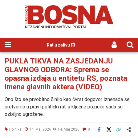
Rat u zalivu 💥
PUKLA TIKVA NA ZASJEDANJU
GLAVNOG ODBORA: Sprema se
opasna izdaja u entitetu RS, poznata
imena glavnih aktera (VIDEO)
Ono što se prvobitno činilo kao čvrst dogovor iznenada se
pretvorilo u pravi politički rat, a ključne pozicije sada su
ozbiljno ugrožene.
Politika
14. Maj 2026
14. Maj 2026
0
Facebook
X
Kopiraj link
Više