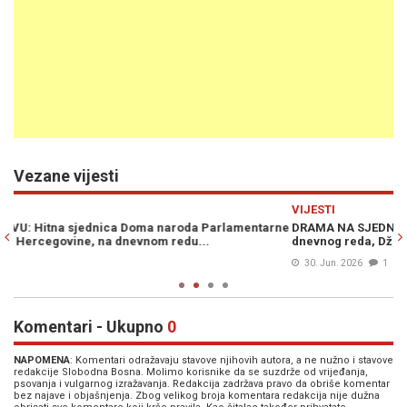
Vezane vijesti
Previous
N
VIJESTI
V
rne
DRAMA NA SJEDNICI PARLAMENTA: Čović ne dozvoljava dopunu
B
dnevnog reda, Džaferović tražio pauzu
s
30. Jun. 2026
1
Komentari - Ukupno
0
NAPOMENA
: Komentari odražavaju stavove njihovih autora, a ne nužno i stavove
redakcije Slobodna Bosna. Molimo korisnike da se suzdrže od vrijeđanja,
psovanja i vulgarnog izražavanja. Redakcija zadržava pravo da obriše komentar
bez najave i objašnjenja. Zbog velikog broja komentara redakcija nije dužna