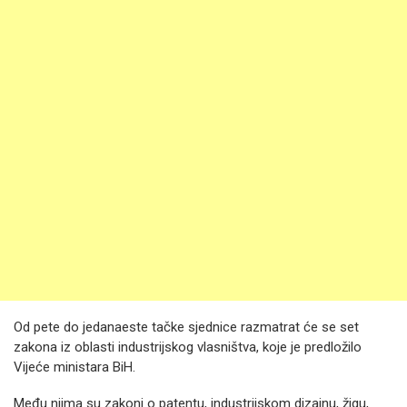
Od pete do jedanaeste tačke sjednice razmatrat će se set
zakona iz oblasti industrijskog vlasništva, koje je predložilo
Vijeće ministara BiH.
Među njima su zakoni o patentu, industrijskom dizajnu, žigu,