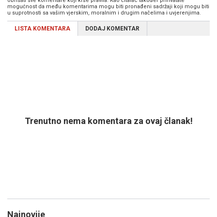
obrisati sve komentare koji krše pravila. Kao čitalac također prihvatate
mogućnost da među komentarima mogu biti pronađeni sadržaji koji mogu biti
u suprotnosti sa vašim vjerskim, moralnim i drugim načelima i uvjerenjima.
LISTA KOMENTARA
DODAJ KOMENTAR
Trenutno nema komentara za ovaj članak!
Najnovije