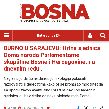
Rat u zalivu 💥
BURNO U SARAJEVU: Hitna sjednica
Doma naroda Parlamentarne
skupštine Bosne i Hercegovine, na
dnevnim redu...
Naglasio je da će na današnjem kolegiju pokušati
razgovarati s delegatima kako bi se pronašao modalitet da
se sporni zakon eventualno uvrsti na neku od narednih
sjednica, ali bez rizika od nove blokade rada Doma.
Vijesti
14. Maj 2026
0