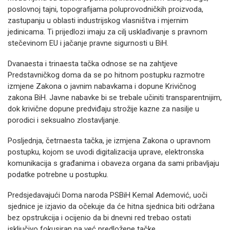
poslovnoj tajni, topografijama poluprovodničkih proizvoda,
zastupanju u oblasti industrijskog vlasništva i mjernim
jedinicama. Ti prijedlozi imaju za cilj usklađivanje s pravnom
stečevinom EU i jačanje pravne sigurnosti u BiH.
Dvanaesta i trinaesta tačka odnose se na zahtjeve
Predstavničkog doma da se po hitnom postupku razmotre
izmjene Zakona o javnim nabavkama i dopune Krivičnog
zakona BiH. Javne nabavke bi se trebale učiniti transparentnijim,
dok krivične dopune predviđaju strožije kazne za nasilje u
porodici i seksualno zlostavljanje.
Posljednja, četrnaesta tačka, je izmjena Zakona o upravnom
postupku, kojom se uvodi digitalizacija uprave, elektronska
komunikacija s građanima i obaveza organa da sami pribavljaju
podatke potrebne u postupku.
Predsjedavajući Doma naroda PSBiH Kemal Ademović, uoči
sjednice je izjavio da očekuje da će hitna sjednica biti održana
bez opstrukcija i ocijenio da bi dnevni red trebao ostati
isključivo fokusiran na već predložene tačke.