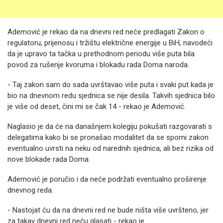
Ademović je rekao da na dnevni red neće predlagati Zakon o
regulatoru, prijenosu i tržištu električne energije u BiH, navodeći
da je upravo ta tačka u prethodnom periodu više puta bila
povod za rušenje kvoruma i blokadu rada Doma naroda.
- Taj zakon sam do sada uvrštavao više puta i svaki put kada je
bio na dnevnom redu sjednica se nije desila. Takvih sjednica bilo
je više od deset, čini mi se čak 14 - rekao je Ademović.
Naglasio je da će na današnjem kolegiju pokušati razgovarati s
delegatima kako bi se pronašao modalitet da se sporni zakon
eventualno uvrsti na neku od narednih sjednica, ali bez rizika od
nove blokade rada Doma.
Ademović je poručio i da neće podržati eventualno proširenje
dnevnog reda.
- Nastojat ću da na dnevni red ne bude ništa više uvršteno, jer
za takav dnevni red neću glasati - rekao je.