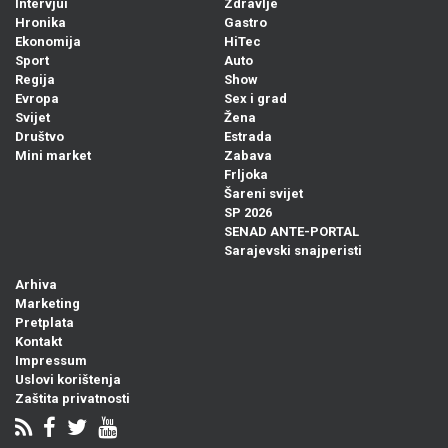
Intervjui
Zdravlje
Hronika
Gastro
Ekonomija
HiTec
Sport
Auto
Regija
Show
Evropa
Sex i grad
Svijet
Žena
Društvo
Estrada
Mini market
Zabava
Frljoka
Šareni svijet
SP 2026
SENAD ANTE-PORTAL
Sarajevski snajperisti
Arhiva
Marketing
Pretplata
Kontakt
Impressum
Uslovi korištenja
Zaštita privatnosti