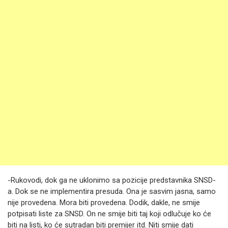
-Rukovodi, dok ga ne uklonimo sa pozicije predstavnika SNSD-
a. Dok se ne implementira presuda. Ona je sasvim jasna, samo
nije provedena. Mora biti provedena. Dodik, dakle, ne smije
potpisati liste za SNSD. On ne smije biti taj koji odlučuje ko će
biti na listi, ko će sutradan biti premijer itd. Niti smije dati