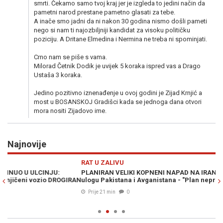
smrti. Čekamo samo tvoj kraj jer je izgleda to jedini način da
pametni narod prestane pametno glasati za tebe.
A inače smo jadni da ni nakon 30 godina nismo došli pameti
nego si nam ti najozbiljniji kandidat za visoku političku
poziciju. A Dritane Elmedina i Nermina ne treba ni spominjati.
Crno nam se piše s vama.
Milorad Četnik Dodik je uvijek 5 koraka ispred vas a Drago
Ustaša 3 koraka.
Jedino pozitivno iznenađenje u ovoj godini je Zijad Krnjić a
most u BOSANSKOJ Gradišci kada se jednoga dana otvori
mora nositi Zijadovo ime.
Najnovije
Previous
N
RAT U ZALIVU
D
PLANIRAN VELIKI KOPNENI NAPAD NA IRAN: Pezeškijan otkrio
OD
RAN
ulogu Pakistana i Avganistana - "Plan neprijatelja je propao"
no
Prije 21 min
0