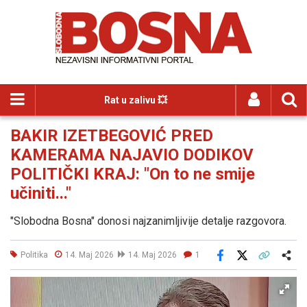
Rat u zalivu 💥
BAKIR IZETBEGOVIĆ PRED
KAMERAMA NAJAVIO DODIKOV
POLITIČKI KRAJ: "On to ne smije
učiniti..."
"Slobodna Bosna" donosi najzanimljivije detalje razgovora.
Politika
14. Maj 2026
14. Maj 2026
1
Facebook
X
Kopiraj link
Više