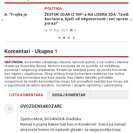
Previous
N
POLITIKA
PO
ŽESTOK UDAR IZ NIP-a NA LIDERA SDA: "Izetbegović drži stranku
IZ
kao taoca, bježi od odgovornosti i već sprema izgovore za novi
zb
poraz!"
03. Avg. 2026
0
Komentari - Ukupno
1
NAPOMENA
: Komentari odražavaju stavove njihovih autora, a ne nužno i stavove
redakcije Slobodna Bosna. Molimo korisnike da se suzdrže od vrijeđanja,
psovanja i vulgarnog izražavanja. Redakcija zadržava pravo da obriše komentar
bez najave i objašnjenja. Zbog velikog broja komentara redakcija nije dužna
obrisati sve komentare koji krše pravila. Kao čitalac također prihvatate
mogućnost da među komentarima mogu biti pronađeni sadržaji koji mogu biti
u suprotnosti sa vašim vjerskim, moralnim i drugim načelima i uvjerenjima.
LISTA KOMENTARA
DODAJ KOMENTAR
GVOZDENSAKOZARE
G
Četvrtak, 14.05.2026 u 09:41
Zijadov Most, BOSANSKA Gradiška.
Nemaš ti pojma Bakire baš kao ni Konaković. Sreća pa nemaš
sina inače bismo mi nastavili glasati i za njega poslije tvoje