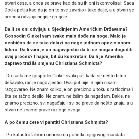
stvari dese, a onda se prave kao da su ih oni iskontrolisali. Sada
Dodik petlja kao da je on to sve završio i tako dalje, a u stvari se
procesi odvijaju negdje drugdje.
Da li se oni odvijaju u Sjedinjenim Američkim Državama?
Gospodin Ginkel vam svako malo dođe na noge. Malo je
neobično da se tako dolazi na noge jednom opozicionom
lideru. Da li vam je on nagovijestio da bi se mogao dogoditi
ovaj proces? I hajde, bit ću konkretan: Da li je Amerika
zapravo tražila smjenu Christiana Schmidta?
-Do sada me gospodin Ginkel svaki put, kada se nešto bitno
dešavalo, ranije nagovijestio. Ovaj put nije. S njim nisam
razgovarao. Ne znam koliko je on precizno u toku s razlozima i
šta se tačno desilo. Ne znam, ne želim da nagađam. Dakle, ne
znamo precizno, svi nagađaju i svi se prave da nešto znaju, a u
stvari ne znamo prave razloge ovoga.
A po čemu ćete vi pamtiti Christiana Schmidta?
-Po katastrofalnom odnosu na početku njegovog mandata,