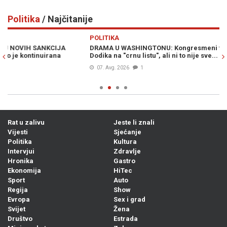
Politika
/ Najčitanije
Previous
N
POLITIKA
PO
DRAMA U WASHINGTONU: Kongresmeni traže vraćanje Milorada
MO
Dodika na "crnu listu", ali ni to nije sve...
„z
Hr
07. Avg. 2026
1
Rat u zalivu
Jeste li znali
Vijesti
Sjećanje
Politika
Kultura
Intervjui
Zdravlje
Hronika
Gastro
Ekonomija
HiTec
Sport
Auto
Regija
Show
Evropa
Sex i grad
Svijet
Žena
Društvo
Estrada