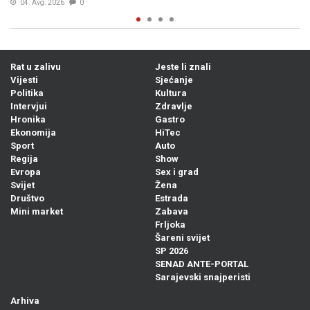
Prije 17h
0
Rat u zalivu
Jeste li znali
Vijesti
Sjećanje
Politika
Kultura
Intervjui
Zdravlje
Hronika
Gastro
Ekonomija
HiTec
Sport
Auto
Regija
Show
Evropa
Sex i grad
Svijet
Žena
Društvo
Estrada
Mini market
Zabava
Frljoka
Šareni svijet
SP 2026
SENAD ANTE-PORTAL
Sarajevski snajperisti
Arhiva