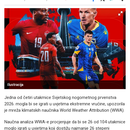
Facebook
X
Kopiraj link
Više
Ilustracija
Jedna od četiri utakmice Svjetskog nogometnog prvenstva
2026. mogla bi se igrati u uvjetima ekstremne vrućine, upozorila
je mreža klimatskih naučnika World Weather Attribution (WWA).
Naučna analiza WWA-e procjenjuje da bi se 26 od 104 utakmice
moglo igrati u uvjetima koji dostižu najmanje 26 stepeni