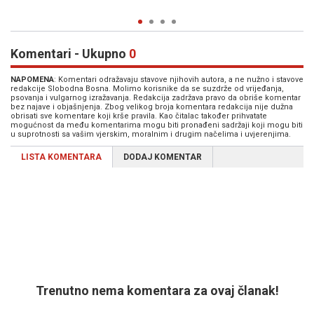
Komentari - Ukupno
0
NAPOMENA
: Komentari odražavaju stavove njihovih autora, a ne nužno i stavove
redakcije Slobodna Bosna. Molimo korisnike da se suzdrže od vrijeđanja,
psovanja i vulgarnog izražavanja. Redakcija zadržava pravo da obriše komentar
bez najave i objašnjenja. Zbog velikog broja komentara redakcija nije dužna
obrisati sve komentare koji krše pravila. Kao čitalac također prihvatate
mogućnost da među komentarima mogu biti pronađeni sadržaji koji mogu biti
u suprotnosti sa vašim vjerskim, moralnim i drugim načelima i uvjerenjima.
LISTA KOMENTARA
DODAJ KOMENTAR
Trenutno nema komentara za ovaj članak!