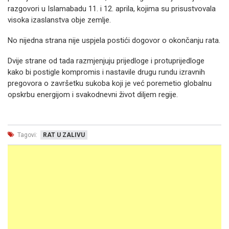
razgovori u Islamabadu 11. i 12. aprila, kojima su prisustvovala
visoka izaslanstva obje zemlje.
No nijedna strana nije uspjela postići dogovor o okončanju rata.
Dvije strane od tada razmjenjuju prijedloge i protuprijedloge
kako bi postigle kompromis i nastavile drugu rundu izravnih
pregovora o završetku sukoba koji je već poremetio globalnu
opskrbu energijom i svakodnevni život diljem regije.
Tagovi:
RAT U ZALIVU