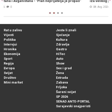
iza velikog preokreta stoje Kina i Rusija
s
08. Avg. 2026
0
Rat u zalivu
Jeste li znali
Vijesti
Sjećanje
Politika
Kultura
Intervjui
Zdravlje
Hronika
Gastro
Ekonomija
HiTec
Sport
Auto
Regija
Show
Evropa
Sex i grad
Svijet
Žena
Društvo
Estrada
Mini market
Zabava
Frljoka
Šareni svijet
SP 2026
SENAD ANTE-PORTAL
Sarajevski snajperisti