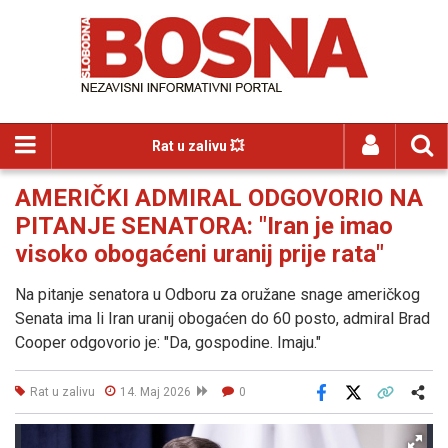
Rat u zalivu 💥
AMERIČKI ADMIRAL ODGOVORIO NA
PITANJE SENATORA: "Iran je imao
visoko obogaćeni uranij prije rata"
Na pitanje senatora u Odboru za oružane snage američkog
Senata ima li Iran uranij obogaćen do 60 posto, admiral Brad
Cooper odgovorio je: "Da, gospodine. Imaju."
Rat u zalivu
14. Maj 2026
0
Facebook
X
Kopiraj link
Više