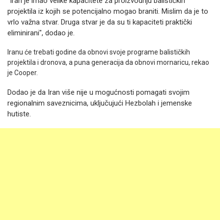
"Iran je imao velike kapacitete za proizvodnju balističkih
projektila iz kojih se potencijalno mogao braniti. Mislim da je to
vrlo važna stvar. Druga stvar je da su ti kapaciteti praktički
eliminirani", dodao je.
Iranu će trebati godine da obnovi svoje programe balističkih
projektila i dronova, a puna generacija da obnovi mornaricu, rekao
je Cooper.
Dodao je da Iran više nije u mogućnosti pomagati svojim
regionalnim saveznicima, uključujući Hezbolah i jemenske
hutiste.