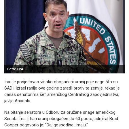
Foto: EPA
Iran je posjedovao visoko obogaćeni uranij prije nego što su
SAD i Izrael ranije ove godine zaratili protiv te zemlje, rekao je
danas senatorima šef američkog Centralnog zapovjedništva,
javlja Anadolu.
Na pitanje senatora u Odboru za oružane snage američkog
Senata ima li Iran uranij obogaćen do 60 posto, admiral Brad
Cooper odgovorio je: "Da, gospodine. Imaju."