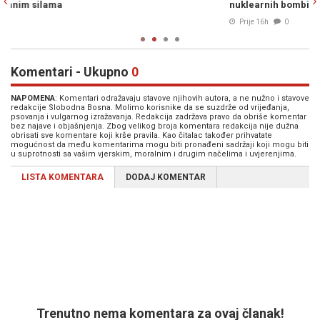
nuklearnih bombi za samo dvije sedmice"
"
Prije 16h
0
Komentari - Ukupno
0
NAPOMENA
: Komentari odražavaju stavove njihovih autora, a ne nužno i stavove
redakcije Slobodna Bosna. Molimo korisnike da se suzdrže od vrijeđanja,
psovanja i vulgarnog izražavanja. Redakcija zadržava pravo da obriše komentar
bez najave i objašnjenja. Zbog velikog broja komentara redakcija nije dužna
obrisati sve komentare koji krše pravila. Kao čitalac također prihvatate
mogućnost da među komentarima mogu biti pronađeni sadržaji koji mogu biti
u suprotnosti sa vašim vjerskim, moralnim i drugim načelima i uvjerenjima.
LISTA KOMENTARA
DODAJ KOMENTAR
Trenutno nema komentara za ovaj članak!