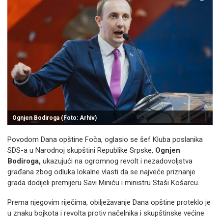
Ognjen Bodiroga (Foto: Arhiv)
Povodom Dana opštine Foča, oglasio se šef Kluba poslanika
SDS-a u Narodnoj skupštini Republike Srpske,
Ognjen
Bodiroga,
ukazujući na ogromnog revolt i nezadovoljstva
građana zbog odluka lokalne vlasti da se najveće priznanje
grada dodijeli premijeru Savi Miniću i ministru Staši Košarcu.
Prema njegovim riječima, obilježavanje Dana opštine proteklo je
u znaku bojkota i revolta protiv načelnika i skupštinske većine