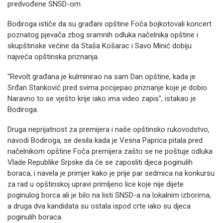
predvođene SNSD-om.
Bodiroga ističe da su građani opštine Foča bojkotovali koncert
poznatog pjevača zbog sramnih odluka načelnika opštine i
skupštinske većine da Staša Košarac i Savo Minić dobiju
najveća opštinska priznanja.
"Revolt građana je kulminirao na sam Dan opštine, kada je
Srđan Stanković pred svima pocijepao priznanje koje je dobio.
Naravno to se vješto krije iako ima video zapis", istakao je
Bodiroga.
Druga neprijatnost za premijera i naše opštinsko rukovodstvo,
navodi Bodiroga, se desila kada je Vesna Paprica pitala pred
načelnikom opštine Foča premijera zašto se ne poštuje odluka
Vlade Republike Srpske da će se zaposliti djeca poginulih
boraca, i navela je primjer kako je prije par sedmica na konkursu
za rad u opštinskoj upravi primljeno lice koje nije dijete
poginulog borca ali je bilo na listi SNSD-a na lokalnim izborima,
a druga dva kandidata su ostala ispod crte iako su djeca
poginulih boraca.