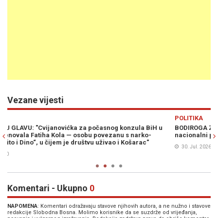
Vezane vijesti
Previous
N
POLITIKA
u
BODIROGA ZVONI NA UZBUNU: Firma sa dva radnika preuzima
nacionalni park na 50 godina
30. Jul. 2026
0
Komentari - Ukupno
0
NAPOMENA
: Komentari odražavaju stavove njihovih autora, a ne nužno i stavove
redakcije Slobodna Bosna. Molimo korisnike da se suzdrže od vrijeđanja,