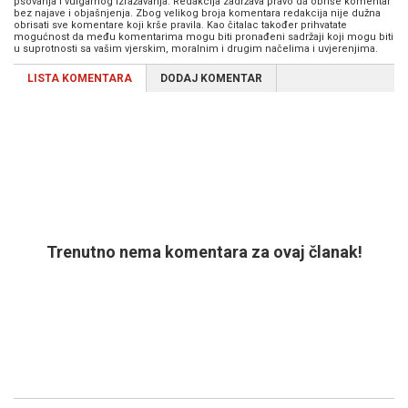
psovanja i vulgarnog izražavanja. Redakcija zadržava pravo da obriše komentar
bez najave i objašnjenja. Zbog velikog broja komentara redakcija nije dužna
obrisati sve komentare koji krše pravila. Kao čitalac također prihvatate
mogućnost da među komentarima mogu biti pronađeni sadržaji koji mogu biti
u suprotnosti sa vašim vjerskim, moralnim i drugim načelima i uvjerenjima.
LISTA KOMENTARA
DODAJ KOMENTAR
Trenutno nema komentara za ovaj članak!