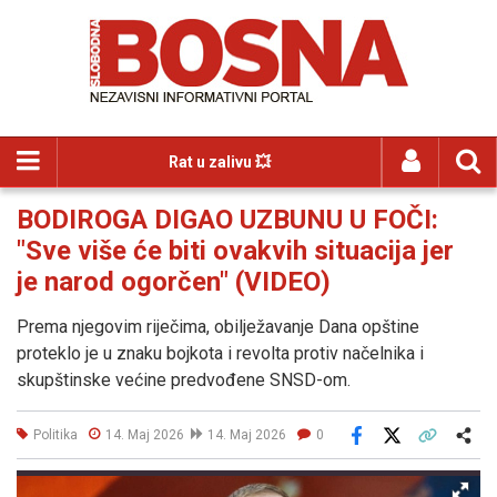
Rat u zalivu 💥
BODIROGA DIGAO UZBUNU U FOČI:
"Sve više će biti ovakvih situacija jer
je narod ogorčen" (VIDEO)
Prema njegovim riječima, obilježavanje Dana opštine
proteklo je u znaku bojkota i revolta protiv načelnika i
skupštinske većine predvođene SNSD-om.
Politika
14. Maj 2026
14. Maj 2026
0
Facebook
X
Kopiraj link
Više