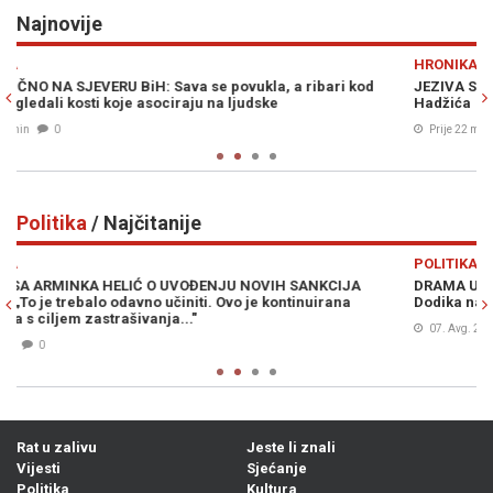
Najnovije
Previous
N
HRONIKA
JEZIVA SAOBRAĆAJNA NESREĆA: Poginuo motociklista kod
Hadžića
Prije 22 min
0
Politika
/ Najčitanije
Previous
N
POLITIKA
DRAMA U WASHINGTONU: Kongresmeni traže vraćanje Milorada
Dodika na "crnu listu", ali ni to nije sve...
07. Avg. 2026
1
Rat u zalivu
Jeste li znali
Vijesti
Sjećanje
Politika
Kultura