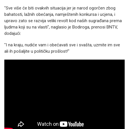
"Sve više će biti ovakvih situacija jer je narod ogorčen zbog
bahatosti, lažnih obećanja, namještenih konkursa i ucjena, i
upravo zato se razvija veliki revolt kod naših sugrađana prema
ljudima koji su na vlasti", naglasio je Bodiroga, prenosi BNTV,
dodajući:
"I na kraju, nudiće vam i obećavati sve i svašta, uzmite im sve
ali ih pošaljite u političku prošlost!"