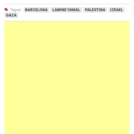
Tagovi:
BARCELONA
LAMINE YAMAL
PALESTINA
IZRAEL
GAZA