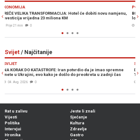
Previous
N
POLITIKA
 namjenu,
BRZA POŠTA ZA SPECIJALCE: Kako je EuroExpress postao
logistika za tajne policijske operacije MUP-a RS
Prije 37 min
0
Svijet
/ Najčitanije
Previous
N
SVIJET
 spremne
DRAMA U WASHINGTONU: Teške optužbe na račun Donald
nji čas
Trumpa –„On je najveći lažov...“
04. Avg. 2026
1
Rat u zalivu
Jeste li znali
Vijesti
Sjećanje
Politika
Kultura
Intervjui
Zdravlje
Hronika
Gastro