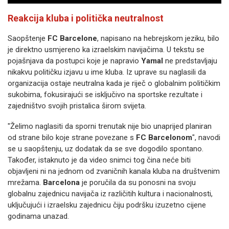
Reakcija kluba i politička neutralnost
Saopštenje
FC Barcelone
, napisano na hebrejskom jeziku, bilo
je direktno usmjereno ka izraelskim navijačima. U tekstu se
pojašnjava da postupci koje je napravio
Yamal
ne predstavljaju
nikakvu političku izjavu u ime kluba. Iz uprave su naglasili da
organizacija ostaje neutralna kada je riječ o globalnim političkim
sukobima, fokusirajući se isključivo na sportske rezultate i
zajedništvo svojih pristalica širom svijeta.
"Želimo naglasiti da sporni trenutak nije bio unaprijed planiran
od strane bilo koje strane povezane s
FC Barcelonom
", navodi
se u saopštenju, uz dodatak da se sve dogodilo spontano.
Također, istaknuto je da video snimci tog čina neće biti
objavljeni ni na jednom od zvaničnih kanala kluba na društvenim
mrežama.
Barcelona
je poručila da su ponosni na svoju
globalnu zajednicu navijača iz različitih kultura i nacionalnosti,
uključujući i izraelsku zajednicu čiju podršku izuzetno cijene
godinama unazad.