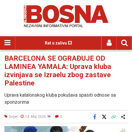
Rat u zalivu 💥
BARCELONA SE OGRAĐUJE OD
LAMINEA YAMALA: Uprava kluba
izvinjava se Izraelu zbog zastave
Palestine
Uprava katalonskog kluba pokušava spasiti odnose sa
sponzorima
Svijet
14. Maj 2026
0
Facebook
X
Kopiraj link
Više