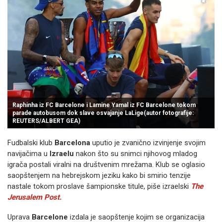
Raphinha iz FC Barcelone i Lamine Yamal iz FC Barcelone tokom
parade autobusom dok slave osvajanje LaLige(autor fotografije:
REUTERS/ALBERT GEA)
Fudbalski klub
Barcelona
uputio je zvanično izvinjenje svojim
navijačima u
Izraelu
nakon što su snimci njihovog mladog
igrača postali viralni na društvenim mrežama. Klub se oglasio
saopštenjem na hebrejskom jeziku kako bi smirio tenzije
nastale tokom proslave šampionske titule, piše izraelski
The
Jerusalem Post.
Uprava
Barcelone
izdala je saopštenje kojim se organizacija