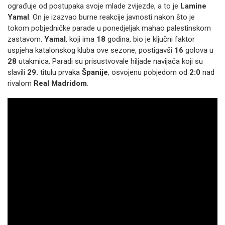
ograđuje od postupaka svoje mlade zvijezde, a to je
Lamine
Yamal
. On je izazvao burne reakcije javnosti nakon što je
tokom pobjedničke parade u ponedjeljak mahao palestinskom
zastavom.
Yamal
, koji ima
18
godina, bio je ključni faktor
uspjeha katalonskog kluba ove sezone, postigavši
16
golova u
28
utakmica. Paradi su prisustvovale hiljade navijača koji su
slavili
29.
titulu prvaka
Španije
, osvojenu pobjedom od
2:0
nad
rivalom
Real Madridom
.