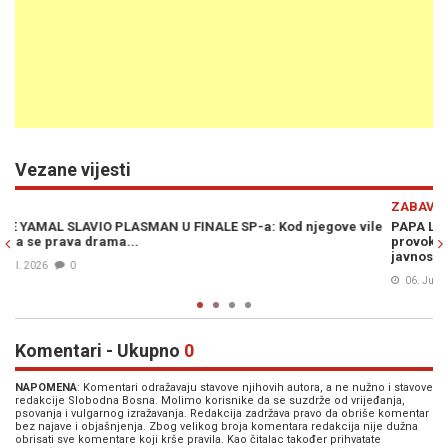
Vezane vijesti
Previous
N
ZABAVA
ve vile
PAPA LEO XIV REKAO ZA KOGA NAVIJA: Novinar mu postavio
provokativno pitanje o Realu i Barceloni, a odgovor je ŠOKIRA
javnost (VIDEO)
06. Jun. 2026
0
Komentari - Ukupno
0
NAPOMENA
: Komentari odražavaju stavove njihovih autora, a ne nužno i stavove
redakcije Slobodna Bosna. Molimo korisnike da se suzdrže od vrijeđanja,
psovanja i vulgarnog izražavanja. Redakcija zadržava pravo da obriše komentar
bez najave i objašnjenja. Zbog velikog broja komentara redakcija nije dužna
obrisati sve komentare koji krše pravila. Kao čitalac također prihvatate