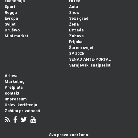
Ekonomija
HiTec
Sport
Auto
Regija
Show
Evropa
Sex i grad
Svijet
Žena
Društvo
Estrada
Mini market
Zabava
Frljoka
Šareni svijet
SP 2026
SENAD ANTE-PORTAL
Sarajevski snajperisti
Arhiva
Marketing
Pretplata
Kontakt
Impressum
Uslovi korištenja
Zaštita privatnosti
Sva prava zadržana.