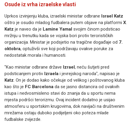
Osude iz vrha izraelske vlasti
Uprkos izvinjenju kluba, izraelski ministar odbrane
Israel Katz
oštro je osudio mladog fudbalera putem objave na platformi
X
.
Katz
je naveo da je
Lamine Yamal
svojim činom podsticao
mržnju u trenutku kada se vojska bori protiv terorističkih
organizacija. Ministar je podsjetio na tragične događaje od
7.
oktobra
, optuživši sve koji podržavaju ovakve poruke za
nedostatak morala i humanosti.
"Kao ministar odbrane države
Izrael
, neću šutjeti pred
podsticanjem protiv
Izraela
i jevrejskog naroda", napisao je
Katz
. On je dodao kako očekuje od velikog i poštovanog kluba
kao što je
FC Barcelona
da se jasno distancira od ovakvih
istupa i nedvosmisleno stavi do znanja da u sportu nema
mjesta podršci terorizmu. Ovaj incident dodatno je usijao
atmosferu u sportskim krugovima, dok navijači na društvenim
mrežama ostaju duboko podijeljeni oko poteza mlade
fudbalske zvijezde.