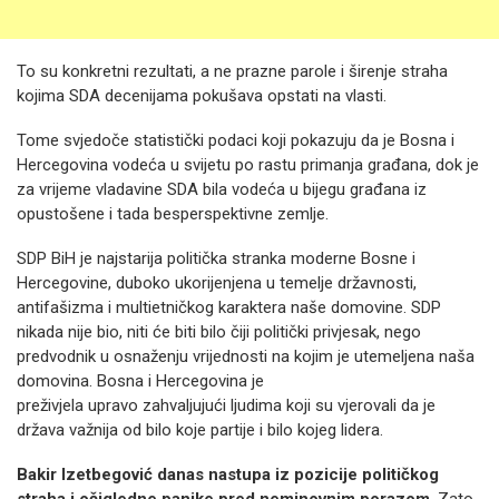
To su konkretni rezultati, a ne prazne parole i širenje straha
kojima SDA decenijama pokušava opstati na vlasti.
Tome svjedoče statistički podaci koji pokazuju da je Bosna i
Hercegovina vodeća u svijetu po rastu primanja građana, dok je
za vrijeme vladavine SDA bila vodeća u bijegu građana iz
opustošene i tada besperspektivne zemlje.
SDP BiH je najstarija politička stranka moderne Bosne i
Hercegovine, duboko ukorijenjena u temelje državnosti,
antifašizma i multietničkog karaktera naše domovine. SDP
nikada nije bio, niti će biti bilo čiji politički privjesak, nego
predvodnik u osnaženju vrijednosti na kojim je utemeljena naša
domovina. Bosna i Hercegovina je
preživjela upravo zahvaljujući ljudima koji su vjerovali da je
država važnija od bilo koje partije i bilo kojeg lidera.
Bakir Izetbegović danas nastupa iz pozicije političkog