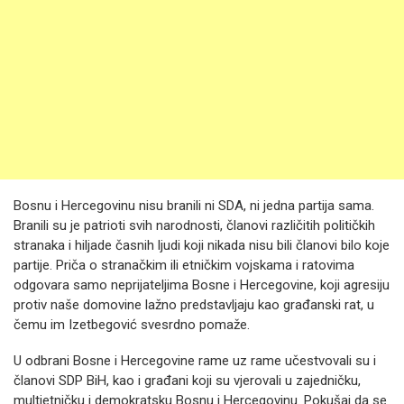
Bosnu i Hercegovinu nisu branili ni SDA, ni jedna partija sama.
Branili su je patrioti svih narodnosti, članovi različitih političkih
stranaka i hiljade časnih ljudi koji nikada nisu bili članovi bilo koje
partije. Priča o stranačkim ili etničkim vojskama i ratovima
odgovara samo neprijateljima Bosne i Hercegovine, koji agresiju
protiv naše domovine lažno predstavljaju kao građanski rat, u
čemu im Izetbegović svesrdno pomaže.
U odbrani Bosne i Hercegovine rame uz rame učestvovali su i
članovi SDP BiH, kao i građani koji su vjerovali u zajedničku,
multietničku i demokratsku Bosnu i Hercegovinu. Pokušaj da se