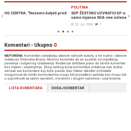
Previous
N
POLITIKA
VI
SDP ŽESTOKO UZVRATIO DF-u ZBOG MOSTARA: "Narandžasta je
I 
samo nijansa SDA-ove zelene"
ok
23. Jul. 2026
1
Komentari - Ukupno
0
NAPOMENA
: Komentari odražavaju stavove njihovih autora, a ne nužno i stavove
redakcije Slobodna Bosna. Molimo korisnike da se suzdrže od vrijeđanja,
psovanja i vulgarnog izražavanja. Redakcija zadržava pravo da obriše komentar
bez najave i objašnjenja. Zbog velikog broja komentara redakcija nije dužna
obrisati sve komentare koji krše pravila. Kao čitalac također prihvatate
mogućnost da među komentarima mogu biti pronađeni sadržaji koji mogu biti
u suprotnosti sa vašim vjerskim, moralnim i drugim načelima i uvjerenjima.
LISTA KOMENTARA
DODAJ KOMENTAR