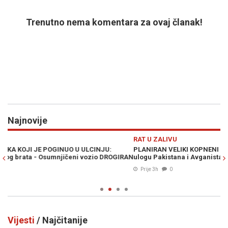
Trenutno nema komentara za ovaj članak!
Najnovije
Previous
N
RAT U ZALIVU
D
PLANIRAN VELIKI KOPNENI NAPAD NA IRAN: Pezeškijan otkrio
O
RAN
ulogu Pakistana i Avganistana - "Plan neprijatelja je propao"
no
Prije 3h
0
Vijesti
/ Najčitanije