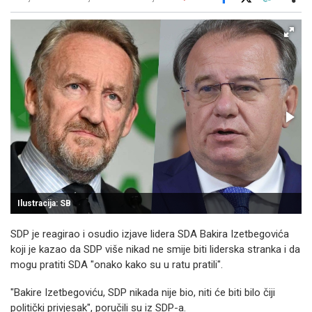
Facebook
X
Kopiraj link
Više
Ilustracija: SB
SDP je reagirao i osudio izjave lidera SDA Bakira Izetbegovića
koji je kazao da SDP više nikad ne smije biti liderska stranka i da
mogu pratiti SDA "onako kako su u ratu pratili".
"Bakire Izetbegoviću, SDP nikada nije bio, niti će biti bilo čiji
politički privjesak", poručili su iz SDP-a.