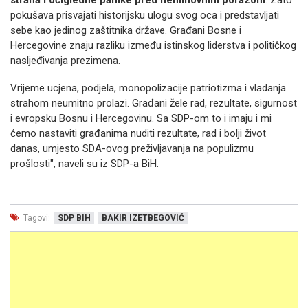
straha i očigledne panike pred neminovnim porazom
. Zato
pokušava prisvajati historijsku ulogu svog oca i predstavljati
sebe kao jedinog zaštitnika države. Građani Bosne i
Hercegovine znaju razliku između istinskog liderstva i političkog
nasljeđivanja prezimena.
Vrijeme ucjena, podjela, monopolizacije patriotizma i vladanja
strahom neumitno prolazi. Građani žele rad, rezultate, sigurnost
i evropsku Bosnu i Hercegovinu. Sa SDP-om to i imaju i mi
ćemo nastaviti građanima nuditi rezultate, rad i bolji život
danas, umjesto SDA-ovog preživljavanja na populizmu
prošlosti", naveli su iz SDP-a BiH.
Tagovi:
SDP BIH
BAKIR IZETBEGOVIĆ