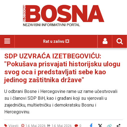
Rat u zalivu 💥
SDP UZVRAĆA IZETBEGOVIĆU:
"Pokušava prisvajati historijsku ulogu
svog oca i predstavljati sebe kao
jedinog zaštitnika države"
U odbrani Bosne i Hercegovine rame uz rame učestvovali
su i članovi SDP BiH, kao i građani koji su vjerovali u
zajedničku, multietničku i demokratsku Bosnu i
Hercegovinu.
Vijesti
14. Maj 2026
14. Maj 2026
0