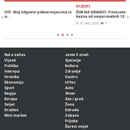
Previous
N
VIJESTI
VI
z
ŠOK NA GRANICI: Ponesete li ovo voće u Hrvatsku, prijeti vam
MU
kazna od nevjerovatnih 13.000 eura
po
07. Avg. 2026
0
Rat u zalivu
Jeste li znali
Vijesti
Sjećanje
Politika
Kultura
Intervjui
Zdravlje
Hronika
Gastro
Ekonomija
HiTec
Sport
Auto
Regija
Show
Evropa
Sex i grad
Svijet
Žena
Društvo
Estrada
Mini market
Zabava
Frljoka
Šareni svijet