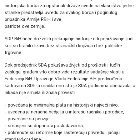
historijska borba za opstanak države svede na vlasništvo jedne
stranke predstavlja uvredu za svakog borca i poginulog
pripadnika Armije RBiH i sve
patriote ove zemlje.
SDP BiH neće dozvoliti prekrajanje historije niti ponižavanje ljudi
koji su branili državu bez stranačkih knjižica i bez političke
trgovine.
Dok predsjednik SDA pokušava živjeti od prošlosti i tuđih
zasluga, građani vrlo dobro vide rezultate sadašnje vlasti u
Federaciji BiH. Upravo je Vlada Federacije BiH predvođena
kadrovima SDP-a uradila ono što je SDA godinama obećavala, a
nikada nije smjela ili znala provesti:
- povećana je minimalna plata na historijski najveći nivo,
- uvedena je neradna nedjelja u interesu radnika i porodice,
- povećane su penzije,
- smanjeni su doprinosi poslodavcima,
- pokrenute su reforme koje rasterećuju privredu i jačaju
standard građana.